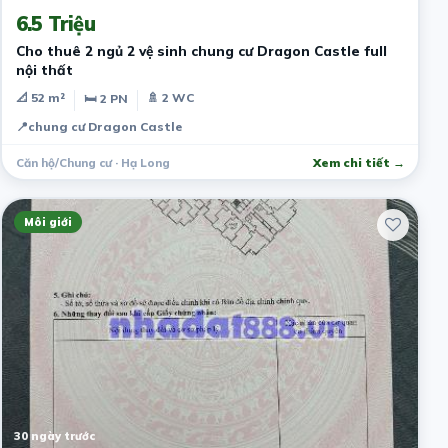
6.5 Triệu
Cho thuê 2 ngủ 2 vệ sinh chung cư Dragon Castle full
nội thất
📐 52 m²
🚿 2 WC
🛏 2 PN
📍
chung cư Dragon Castle
Căn hộ/Chung cư · Hạ Long
Xem chi tiết →
Môi giới
30 ngày trước