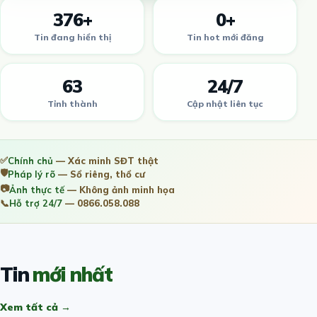
376+
0+
Tin đang hiển thị
Tin hot mới đăng
63
24/7
Tỉnh thành
Cập nhật liên tục
✅
Chính chủ
— Xác minh SĐT thật
🛡️
Pháp lý rõ
— Sổ riêng, thổ cư
📷
Ảnh thực tế
— Không ảnh minh họa
📞
Hỗ trợ 24/7
— 0866.058.088
Tin
mới nhất
Xem tất cả →