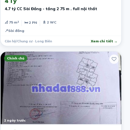
4 Tỷ
4.7 tỷ CC Sài Đồng - tầng 2 75 m . full nội thất
📐 75 m²
🚿 2 WC
🛏 2 PN
📍
Sài đồng
Căn hộ/Chung cư · Long Biên
Xem chi tiết →
Chính chủ
2 ngày trước