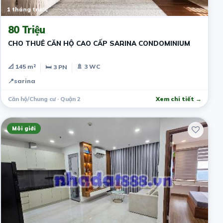
1 tháng trước
80 Triệu
CHO THUÊ CĂN HỘ CAO CẤP SARINA CONDOMINIUM
📐 145 m²
🚿 3 WC
🛏 3 PN
📍
sarina
Căn hộ/Chung cư · Quận 2
Xem chi tiết →
Môi giới