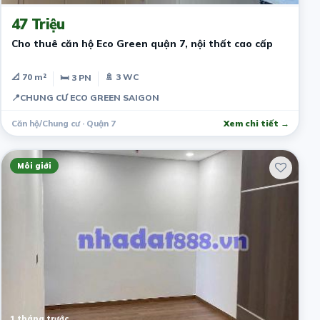
47 Triệu
Cho thuê căn hộ Eco Green quận 7, nội thất cao cấp
📐 70 m²
🚿 3 WC
🛏 3 PN
📍
CHUNG CƯ ECO GREEN SAIGON
Căn hộ/Chung cư · Quận 7
Xem chi tiết →
Môi giới
1 tháng trước