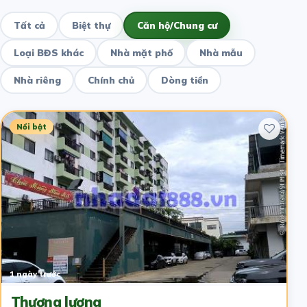
Tất cả
Biệt thự
Căn hộ/Chung cư
Loại BĐS khác
Nhà mặt phố
Nhà mẫu
Nhà riêng
Chính chủ
Dòng tiền
Nổi bật
1 ngày trước
Thương lượng