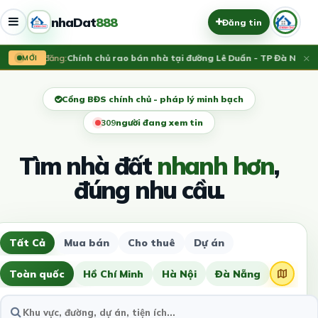
nhaDat
888
Đăng tin
×
Vừa đăng:
Chính chủ rao bán nhà tại đường Lê Duẩn - TP Đà Nẵng; D
MỚI
Cổng BĐS chính chủ - pháp lý minh bạch
306
người đang xem tin
Tìm nhà đất
nhanh hơn
,
đúng nhu cầu.
Tất Cả
Mua bán
Cho thuê
Dự án
Toàn quốc
Hồ Chí Minh
Hà Nội
Đà Nẵng