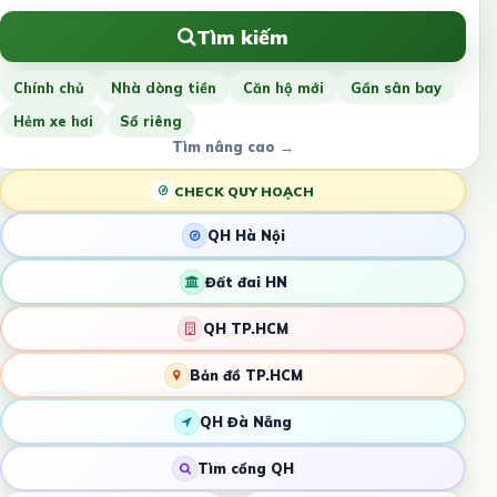
Tìm kiếm
Chính chủ
Nhà dòng tiền
Căn hộ mới
Gần sân bay
Hẻm xe hơi
Sổ riêng
Tìm nâng cao →
CHECK QUY HOẠCH
QH Hà Nội
Đất đai HN
QH TP.HCM
Bản đồ TP.HCM
QH Đà Nẵng
Tìm cổng QH