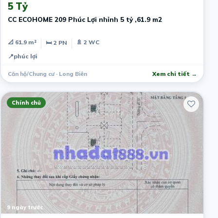
5 Tỷ
CC ECOHOME 209 Phúc Lợi nhỉnh 5 tỷ ,61.9 m2
📐 61.9 m²
🚿 2 WC
🛏 2 PN
📍
phúc lợi
Căn hộ/Chung cư · Long Biên
Xem chi tiết →
Chính chủ
9 ngày trước