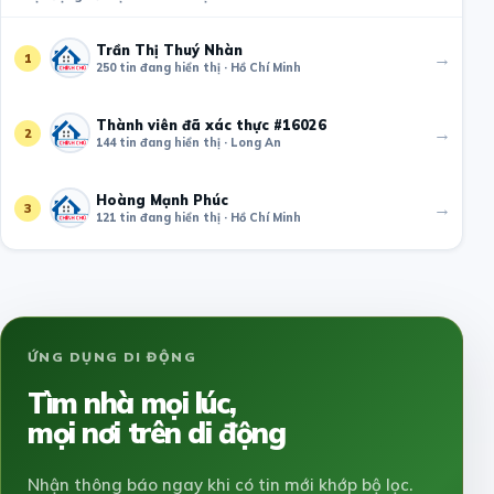
Trần Thị Thuý Nhàn
→
1
250 tin đang hiển thị · Hồ Chí Minh
Thành viên đã xác thực #16026
→
2
144 tin đang hiển thị · Long An
Hoàng Mạnh Phúc
→
3
121 tin đang hiển thị · Hồ Chí Minh
ỨNG DỤNG DI ĐỘNG
Tìm nhà mọi lúc,
mọi nơi trên di động
Nhận thông báo ngay khi có tin mới khớp bộ lọc.