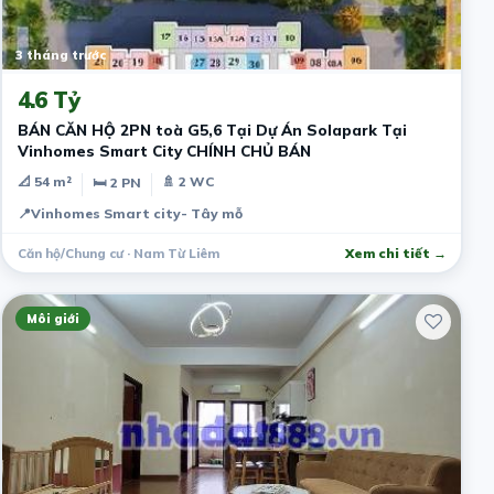
3 tháng trước
4.6 Tỷ
BÁN CĂN HỘ 2PN toà G5,6 Tại Dự Án Solapark Tại
Vinhomes Smart City CHÍNH CHỦ BÁN
📐 54 m²
🚿 2 WC
🛏 2 PN
📍
Vinhomes Smart city- Tây mỗ
Căn hộ/Chung cư · Nam Từ Liêm
Xem chi tiết →
Môi giới