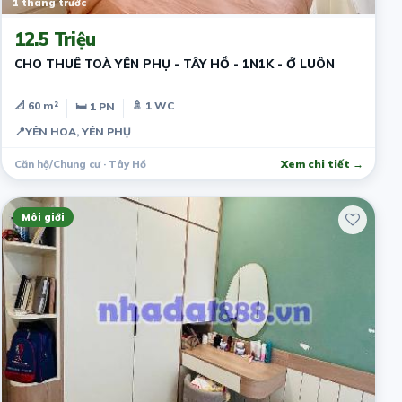
1 tháng trước
12.5 Triệu
CHO THUÊ TOÀ YÊN PHỤ - TÂY HỒ - 1N1K - Ở LUÔN
📐 60 m²
🚿 1 WC
🛏 1 PN
📍
YÊN HOA, YÊN PHỤ
Căn hộ/Chung cư · Tây Hồ
Xem chi tiết →
Môi giới