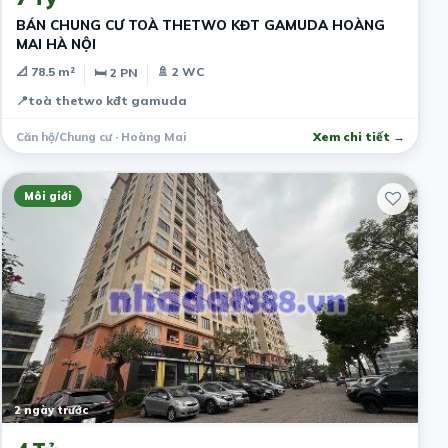
BÁN CHUNG CƯ TOÀ THETWO KĐT GAMUDA HOÀNG
MAI HÀ NỘI
📐 78.5 m²
🚿 2 WC
🛏 2 PN
📍
toà thetwo kđt gamuda
Căn hộ/Chung cư · Hoàng Mai
Xem chi tiết →
Môi giới
2 ngày trước