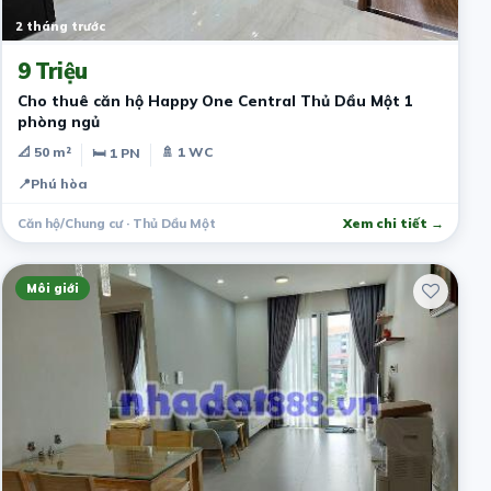
2 tháng trước
9 Triệu
Cho thuê căn hộ Happy One Central Thủ Dầu Một 1
phòng ngủ
📐 50 m²
🚿 1 WC
🛏 1 PN
📍
Phú hòa
Căn hộ/Chung cư · Thủ Dầu Một
Xem chi tiết →
Môi giới