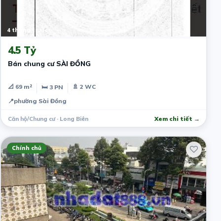
4 tháng trước
4.5 Tỷ
Bán chung cư SÀI ĐỒNG
📐 69 m²
🚿 2 WC
🛏 3 PN
📍
phường Sài Đồng
Căn hộ/Chung cư · Long Biên
Xem chi tiết →
Chính chủ