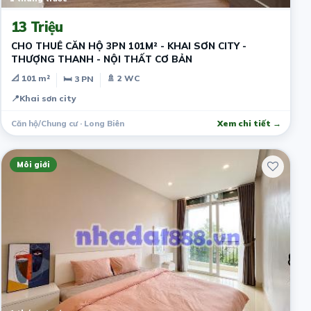
13 Triệu
CHO THUÊ CĂN HỘ 3PN 101M² - KHAI SƠN CITY -
THƯỢNG THANH - NỘI THẤT CƠ BẢN
📐 101 m²
🚿 2 WC
🛏 3 PN
📍
Khai sơn city
Căn hộ/Chung cư · Long Biên
Xem chi tiết →
Môi giới