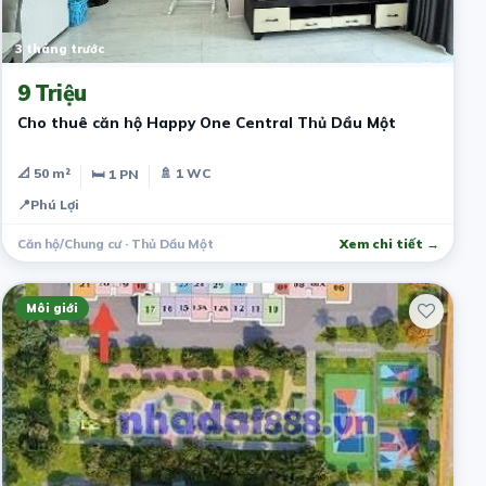
3 tháng trước
9 Triệu
Cho thuê căn hộ Happy One Central Thủ Dầu Một
📐 50 m²
🚿 1 WC
🛏 1 PN
📍
Phú Lợi
Căn hộ/Chung cư · Thủ Dầu Một
Xem chi tiết →
Môi giới