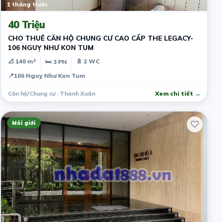
1 tháng trước
40 Triệu
CHO THUÊ CĂN HỘ CHUNG CƯ CAO CẤP THE LEGACY-
106 NGUỴ NHƯ KON TUM
📐 140 m²
🚿 2 WC
🛏 3 PN
📍
106 Nguỵ Như Kon Tum
Căn hộ/Chung cư · Thanh Xuân
Xem chi tiết →
Môi giới