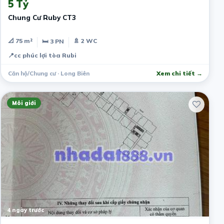
5 Tỷ
Chung Cư Ruby CT3
📐 75 m²
🚿 2 WC
🛏 3 PN
📍
cc phúc lợi tòa Rubi
Căn hộ/Chung cư · Long Biên
Xem chi tiết →
Môi giới
4 ngày trước