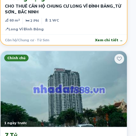
CHO THUÊ CĂN HỘ CHUNG CƯ LONG VĨ ĐÌNH BẢNG_TỪ
SƠN_ BẮC NINH
📐 60 m²
🚿 1 WC
🛏 2 PN
📍
Long Vĩ Đình Bảng
Căn hộ/Chung cư · Từ Sơn
Xem chi tiết →
Chính chủ
1 ngày trước
7 Tỷ