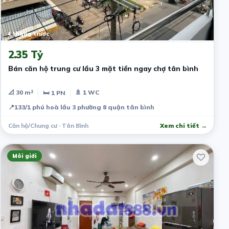
4 tháng trước
2.35 Tỷ
Bán căn hộ trung cư lầu 3 mặt tiền ngay chợ tân bình
📐 30 m²
🚿 1 WC
🛏 1 PN
📍
133/1 phú hoà lầu 3 phường 8 quận tân bình
Căn hộ/Chung cư · Tân Bình
Xem chi tiết →
Môi giới