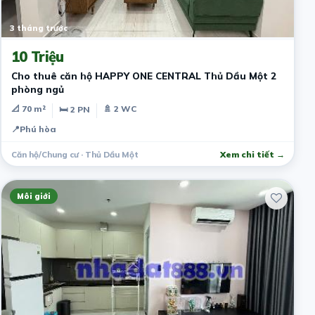
3 tháng trước
10 Triệu
Cho thuê căn hộ HAPPY ONE CENTRAL Thủ Dầu Một 2
phòng ngủ
📐 70 m²
🚿 2 WC
🛏 2 PN
📍
Phú hòa
Căn hộ/Chung cư · Thủ Dầu Một
Xem chi tiết →
Môi giới