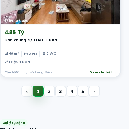
4 tháng trước
4.85 Tỷ
Bán chung cư THẠCH BÀN
📐 69 m²
🚿 2 WC
🛏 2 PN
📍
THẠCH BÀN
Căn hộ/Chung cư · Long Biên
Xem chi tiết →
‹
1
2
3
4
5
›
Gợi ý tự động