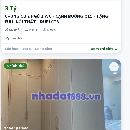
3 Tỷ
CHUNG CƯ 2 NGỦ 2 WC - CẠNH ĐƯỜNG QL1 - TẶNG
FULL NỘI THẤT - RUBI CT3
📐 55 m²
🚿 1 WC
🛏 2 PN
📍
phúc lợi
Căn hộ/Chung cư · Long Biên
Xem chi tiết →
Chính chủ
1 tháng trước