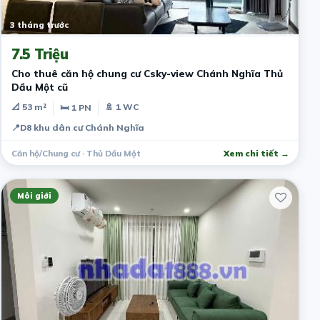
3 tháng trước
7.5 Triệu
Cho thuê căn hộ chung cư Csky-view Chánh Nghĩa Thủ
Dầu Một cũ
📐 53 m²
🚿 1 WC
🛏 1 PN
📍
D8 khu dân cư Chánh Nghĩa
Căn hộ/Chung cư · Thủ Dầu Một
Xem chi tiết →
Môi giới