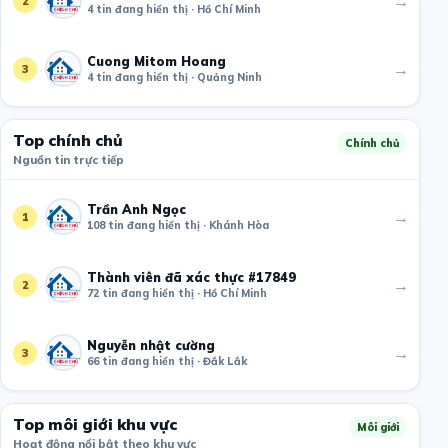
→
2
4 tin đang hiển thị · Hồ Chí Minh
Cuong Mitom Hoang
→
3
4 tin đang hiển thị · Quảng Ninh
Top chính chủ
Chính chủ
Nguồn tin trực tiếp
Trần Anh Ngọc
→
1
108 tin đang hiển thị · Khánh Hòa
Thành viên đã xác thực #17849
→
2
72 tin đang hiển thị · Hồ Chí Minh
Nguyễn nhật cường
→
3
66 tin đang hiển thị · Đắk Lắk
Top môi giới khu vực
Môi giới
Hoạt động nổi bật theo khu vực