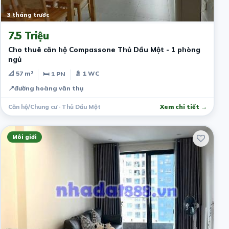
3 tháng trước
7.5 Triệu
Cho thuê căn hộ Compassone Thủ Dầu Một - 1 phòng
ngủ
📐 57 m²
🚿 1 WC
🛏 1 PN
📍
đường hoàng văn thụ
Căn hộ/Chung cư · Thủ Dầu Một
Xem chi tiết →
Môi giới