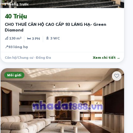
1 tháng trước
40 Triệu
CHO THUÊ CĂN HỘ CAO CẤP 93 LÁNG HẠ- Green
Diamond
📐 130 m²
🚿 3 WC
🛏 3 PN
📍
93 láng hạ
Căn hộ/Chung cư · Đống Đa
Xem chi tiết →
Môi giới