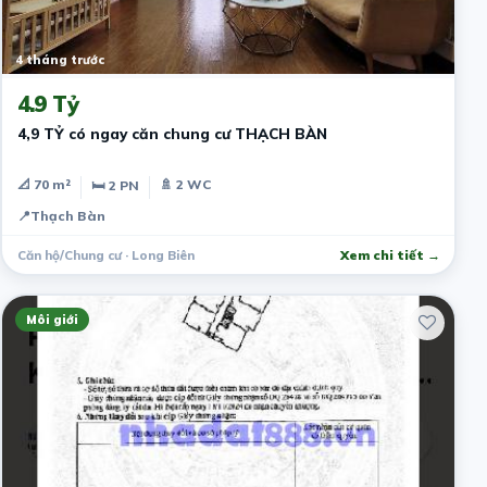
4 tháng trước
4.9 Tỷ
4,9 TỶ có ngay căn chung cư THẠCH BÀN
📐 70 m²
🚿 2 WC
🛏 2 PN
📍
Thạch Bàn
Căn hộ/Chung cư · Long Biên
Xem chi tiết →
Môi giới