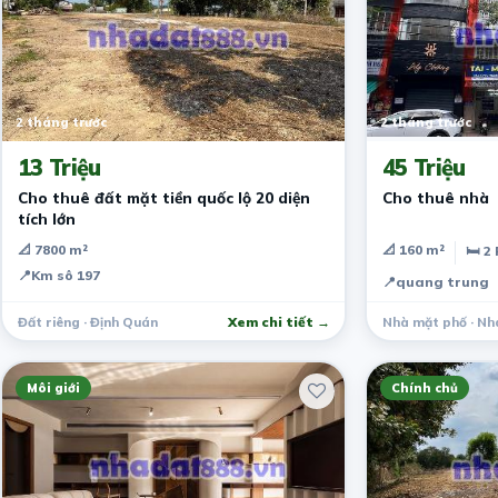
2 tháng trước
2 tháng trước
13 Triệu
45 Triệu
Cho thuê đất mặt tiền quốc lộ 20 diện
Cho thuê nhà
tích lớn
📐 7800 m²
📐 160 m²
🛏 2
📍
Km sô 197
📍
quang trung
Đất riêng · Định Quán
Xem chi tiết →
Nhà mặt phố · Nh
Môi giới
Chính chủ