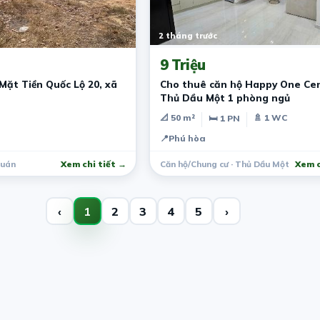
2 tháng trước
9 Triệu
ặt Tiền Quốc Lộ 20, xã
Cho thuê căn hộ Happy One Cen
Thủ Dầu Một 1 phòng ngủ
📐 50 m²
🚿 1 WC
🛏 1 PN
📍
Phú hòa
Quán
Xem chi tiết →
Căn hộ/Chung cư · Thủ Dầu Một
Xem c
‹
1
2
3
4
5
›