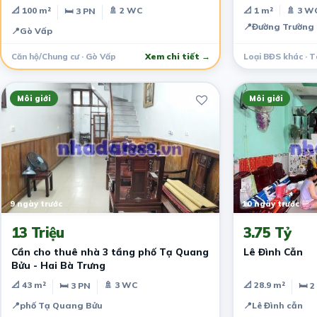
tâm Tân Bình
📐 100 m²
🚿 2 WC
📐 1 m²
🚿 3 W
🛏 3 PN
📍
Đường Trường 
📍
Gò Vấp
Căn hộ/Chung cư · Gò Vấp
Xem chi tiết →
Loại BĐS khác · T
Môi giới
Môi giới
9 ngày trước
10 ngày trước
13 Triệu
3.75 Tỷ
Cần cho thuê nhà 3 tầng phố Tạ Quang
Lê Đình Cẫn
Bửu - Hai Bà Trưng
📐 43 m²
🚿 3 WC
📐 28.9 m²
🛏 3 PN
🛏 2
📍
phố Tạ Quang Bửu
📍
Lê Đình cẫn