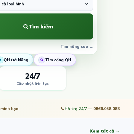
Tìm kiếm
Tìm nâng cao →
QH Đà Nẵng
Tìm cổng QH
24/7
Cập nhật liên tục
minh họa
📞
Hỗ trợ 24/7
— 0866.058.088
Xem tất cả →