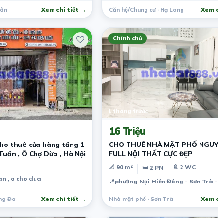
Tân
Xem chi tiết →
Căn hộ/Chung cư · Hạ Long
Xem c
Chính chủ
1 tháng trước
16 Triệu
cho thuê cửa hàng tầng 1
CHO THUÊ NHÀ MẶT PHỐ NGUY
Tuấn , Ô Chợ Dừa , Hà Nội
FULL NỘI THẤT CỰC ĐẸP
📐 90 m²
🚿 2 WC
🛏 2 PN
n , o cho dua
📍
phường Nại Hiên Đông - Sơn Trà 
ng Đa
Xem chi tiết →
Nhà mặt phố · Sơn Trà
Xem c