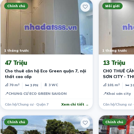
Chính chủ
Môi giới
1 tháng trước
1 tháng trước
47 Triệu
13 Triệu
Cho thuê căn hộ Eco Green quận 7, nội
CHO THUÊ CĂN
thất cao cấp
SƠN CITY - T
THẤT CƠ BẢN
📐 70 m²
🚿 3 WC
📐 101 m²
🛏 3 PN
🛏 3
📍
CHUNG CƯ ECO GREEN SAIGON
📍
Khai sơn city
Căn hộ/Chung cư · Quận 7
Xem chi tiết →
Căn hộ/Chung cư ·
Chính chủ
Chính chủ