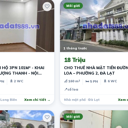
Môi giới
1 tháng trước
18 Triệu
 HỘ 3PN 101M² - KHAI
CHO THUÊ NHÀ MẶT TIỀN ĐƯỜ
HƯỢNG THANH - NỘI
LOA – PHƯỜNG 2, ĐÀ LẠT
🚿 2 WC
📐 160 m²
🚿 6 WC
 PN
🛏 5 PN
📍
cổ loa
 Long Biên
Xem chi tiết →
Nhà mặt phố · Đà Lạt
Xem c
Môi giới