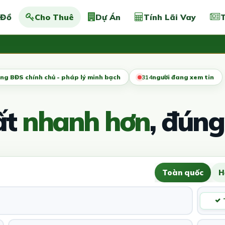
 Đồ
Cho Thuê
Dự Án
Tính Lãi Vay
T
ng BĐS chính chủ - pháp lý minh bạch
315
người đang xem tin
ất
nhanh hơn
, đúng
Toàn quốc
H