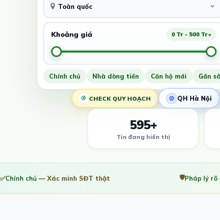
Toàn quốc
Khoảng giá
0 Tr - 500 Tr+
Chính chủ
Nhà dòng tiền
Căn hộ mới
Gần s
QH Hà Nội
CHECK QUY HOẠCH
595+
Tin đang hiển thị
🛡️
✅
Chính chủ
— Xác minh SĐT thật
Pháp lý rõ