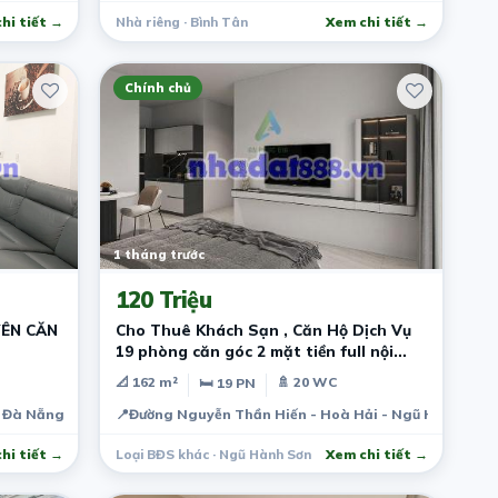
hi tiết →
Nhà riêng · Bình Tân
Xem chi tiết →
Chính chủ
1 tháng trước
120 Triệu
ÊN CĂN
Cho Thuê Khách Sạn , Căn Hộ Dịch Vụ
19 phòng căn góc 2 mặt tiền full nội
thất
📐 162 m²
🚿 20 WC
🛏 19 PN
- Đà Nẵng
📍
Đường Nguyễn Thần Hiến - Hoà Hải - Ngũ Hành Sơn 
hi tiết →
Loại BĐS khác · Ngũ Hành Sơn
Xem chi tiết →