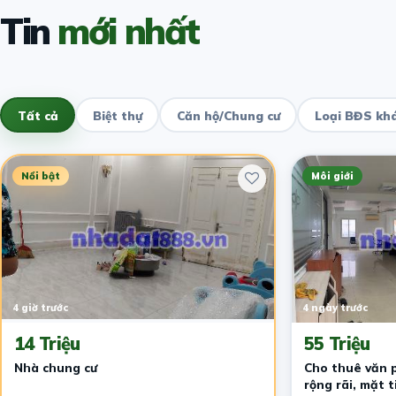
Tin
mới nhất
Tất cả
Biệt thự
Căn hộ/Chung cư
Loại BĐS kh
Nổi bật
Môi giới
4 giờ trước
4 ngày trước
14 Triệu
55 Triệu
Nhà chung cư
Cho thuê văn p
rộng rãi, mặt 