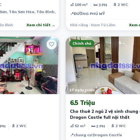
C
📐 100 m²
🚿 2 WC
🛏 3 PN
Sơn, Tân Sơn Hòa, Tân Bình, TPHCM
📍
ĐƯỜNG PHÚ MỸ
ân Bình
Xem chi tiết →
Nhà riêng · Nam Từ Liêm
Xem c
Chính chủ
17 ngày trước
6.5 Triệu
Cho thuê 2 ngủ 2 vệ sinh chung 
Dragon Castle full nội thất
🚿 2 WC
📐 52 m²
🚿 2 WC
 PN
🛏 2 PN
📍
chung cư Dragon Castle