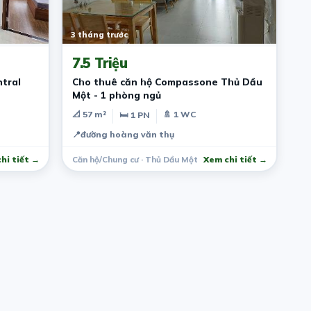
3 tháng trước
7.5 Triệu
tral
Cho thuê căn hộ Compassone Thủ Dầu
Một - 1 phòng ngủ
📐 57 m²
🚿 1 WC
🛏 1 PN
📍
đường hoàng văn thụ
hi tiết →
Căn hộ/Chung cư · Thủ Dầu Một
Xem chi tiết →