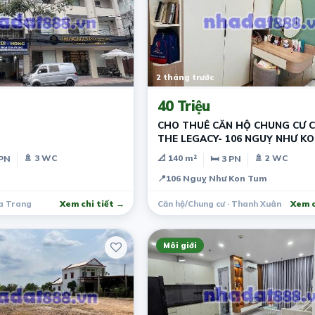
2 tháng trước
40 Triệu
CHO THUÊ CĂN HỘ CHUNG CƯ 
THE LEGACY- 106 NGUỴ NHƯ K
🚿 3 WC
📐 140 m²
🚿 2 WC
 PN
🛏 3 PN
📍
106 Nguỵ Như Kon Tum
a Trang
Xem chi tiết →
Căn hộ/Chung cư · Thanh Xuân
Xem c
Môi giới