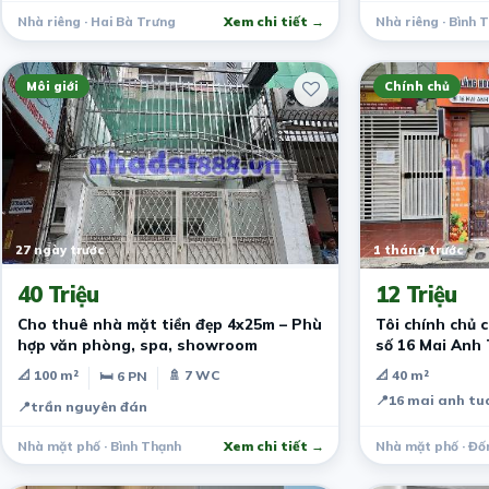
Nhà riêng · Hai Bà Trưng
Xem chi tiết →
Nhà riêng · Bình 
Môi giới
Chính chủ
27 ngày trước
1 tháng trước
40 Triệu
12 Triệu
Cho thuê nhà mặt tiền đẹp 4x25m – Phù
Tôi chính chủ 
hợp văn phòng, spa, showroom
số 16 Mai Anh 
📐 100 m²
🚿 7 WC
📐 40 m²
🛏 6 PN
📍
16 mai anh tua
📍
trần nguyên đán
Nhà mặt phố · Bình Thạnh
Xem chi tiết →
Nhà mặt phố · Đố