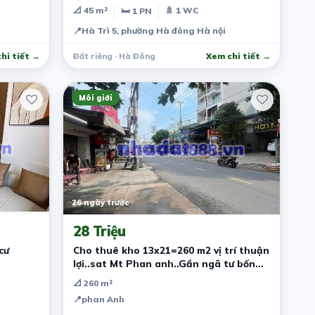
📐 45 m²
🚿 1 WC
🛏 1 PN
📍
Hà Trì 5, phường Hà đông Hà nội
hi tiết →
Đất riêng · Hà Đông
Xem chi tiết →
Môi giới
26 ngày trước
28 Triệu
cư
Cho thuê kho 13x21=260 m2 vị trí thuận
lợi..sat Mt Phan anh..Gần ngã tư bốn
xã…
📐 260 m²
📍
phan Anh