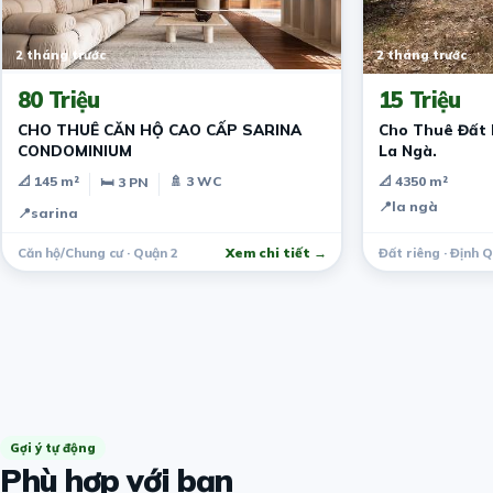
2 tháng trước
2 tháng trước
80 Triệu
15 Triệu
CHO THUÊ CĂN HỘ CAO CẤP SARINA
Cho Thuê Đất M
CONDOMINIUM
La Ngà.
📐 145 m²
🚿 3 WC
📐 4350 m²
🛏 3 PN
📍
la ngà
📍
sarina
Căn hộ/Chung cư · Quận 2
Xem chi tiết →
Đất riêng · Định 
Gợi ý tự động
Phù hợp với bạn