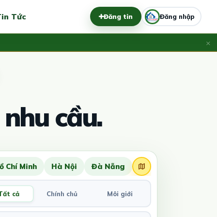
in Tức
Đăng tin
Đăng nhập
×
 nhu cầu.
ồ Chí Minh
Hà Nội
Đà Nẵng
Tất cả
Chính chủ
Môi giới