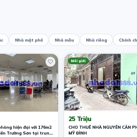
ác
Nhà mặt phố
Nhà mẫu
Nhà riêng
Chính c
Môi giới
6 ngày trước
25 Triệu
hòng hiện đại với 176m2
CHO THUÊ NHÀ NGUYÊN CĂN P
tiền Trường Sơn tại trung
MỸ ĐÌNH