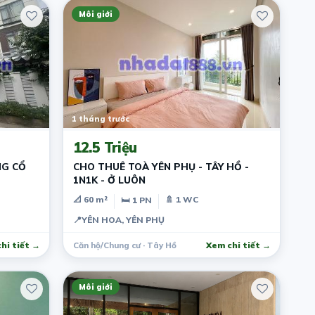
Môi giới
1 tháng trước
12.5 Triệu
NG CỔ
CHO THUÊ TOÀ YÊN PHỤ - TÂY HỒ -
1N1K - Ở LUÔN
📐 60 m²
🚿 1 WC
🛏 1 PN
📍
YÊN HOA, YÊN PHỤ
hi tiết →
Căn hộ/Chung cư · Tây Hồ
Xem chi tiết →
Môi giới