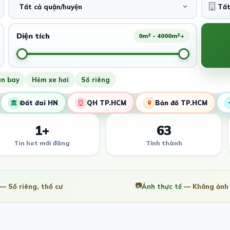
Tất cả quận/huyện
Diện tích
0m² - 4000m²+
ân bay
Hẻm xe hơi
Sổ riêng
Đất đai HN
QH TP.HCM
Bản đồ TP.HCM
1+
63
Tin hot mới đăng
Tỉnh thành
📷
— Sổ riêng, thổ cư
Ảnh thực tế
— Không ảnh 