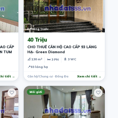
2 tháng trước
40 Triệu
CAO CẤP
CHO THUÊ CĂN HỘ CAO CẤP 93 LÁNG
ON TUM
HẠ- Green Diamond
📐 130 m²
🚿 3 WC
🛏 3 PN
📍
93 láng hạ
hi tiết →
Căn hộ/Chung cư · Đống Đa
Xem chi tiết →
Môi giới