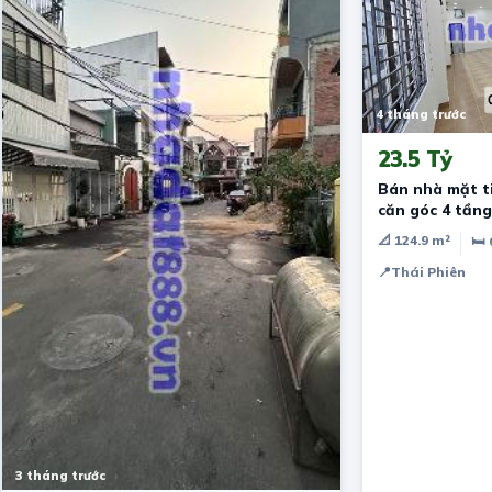
4 tháng trước
23.5 Tỷ
Bán nhà mặt t
căn góc 4 tầng
📐 124.9 m²
🛏 
📍
Thái Phiên
3 tháng trước