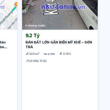
4 tháng trước
9.2 Tỷ
Bán
BÁN ĐẤT LỚN GẦN BIỂN MỸ KHÊ – SƠN
Lâm
TRÀ
📐 123 m²
🚿 1 WC
🛏 1 PN
📍
Lê Hữu Trác