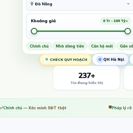
Đà Nẵng
Khoảng giá
0 Tr - 100 Tỷ+
Chính chủ
Nhà dòng tiền
Căn hộ mới
Gần s
QH Hà Nội
CHECK QUY HOẠCH
237+
Tin đang hiển thị
🛡️
✅
Chính chủ
— Xác minh SĐT thật
Pháp lý rõ