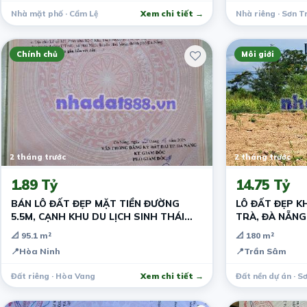
Nhà mặt phố · Cẩm Lệ
Xem chi tiết →
Nhà riêng · Sơn T
Chính chủ
Môi giới
2 tháng trước
2 tháng trước
1.89 Tỷ
14.75 Tỷ
BÁN LÔ ĐẤT ĐẸP MẶT TIỀN ĐƯỜNG
LÔ ĐẤT ĐẸP K
5.5M, CẠNH KHU DU LỊCH SINH THÁI
TRÀ, ĐÀ NẴNG
PHƯỚC SƠN
📐 95.1 m²
📐 180 m²
📍
Hòa Ninh
📍
Trần Sâm
Đất riêng · Hòa Vang
Xem chi tiết →
Đất nền dự án · S