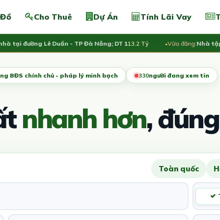
 Đồ
Cho Thuê
Dự Án
Tính Lãi Vay
T
ại đường Lê Duẩn - TP Đà Nẵng; DT 1
13.2 Tỷ
Vừa đăng:
Nhà tập thể
ng BĐS chính chủ - pháp lý minh bạch
332
người đang xem tin
ất
nhanh hơn
, đúng
Toàn quốc
H