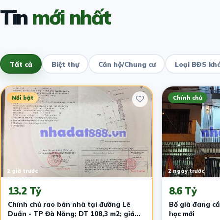
Tin
mới nhất
Tất cả
Biệt thự
Căn hộ/Chung cư
Loại BĐS kh
Nổi bật
Chính chủ
2 giờ trước
2 ngày trước
13.2 Tỷ
8.6 Tỷ
Chính chủ rao bán nhà tại đường Lê
Bố già đang cầ
Duẩn - TP Đà Nẵng; DT 108,3 m2; giá
học mới