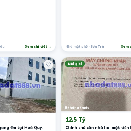
hâu
Xem chi tiết →
Nhà mặt phố · Sơn Trà
Xem c
Môi giới
5 tháng trước
12.5 Tỷ
gang 6m tại Hoà Quý.
Chính chủ cần nhà hai mặt tiền 