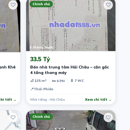
Chính chủ
3 tháng trước
33.5 Tỷ
anh Khê
Bán nhà trung tâm Hải Châu – căn gốc
4 tầng thang máy
📐 125 m²
🚿 7 WC
🛏 6 PN
📍
Thái Phiên
hi tiết →
Nhà riêng · Hải Châu
Xem chi tiết →
Chính chủ