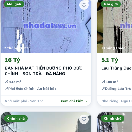
Môi giới
Môi giới
2 tháng trước
3 tháng trước
16 Tỷ
5.1 Tỷ
BÁN NHÀ MẶT TIỀN ĐƯỜNG PHÓ ĐỨC
Lưu Trùng Dươ
CHÍNH – SƠN TRÀ – ĐÀ NẴNG
📐 142 m²
📐 100 m²
📍
Phó Đức Chính- An hải bắc
📍
Đường Lưu Tr
Nhà mặt phố · Sơn Trà
Xem chi tiết →
Nhà riêng · Ngũ 
Chính chủ
Chính chủ