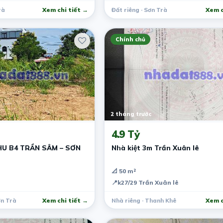
rà
Xem chi tiết →
Đất riêng · Sơn Trà
Xem c
Chính chủ
2 tháng trước
4.9 Tỷ
HU B4 TRẦN SÂM – SƠN
Nhà kiệt 3m Trần Xuân lê
📐 50 m²
📍
k27/29 Trần Xuân lê
ơn Trà
Xem chi tiết →
Nhà riêng · Thanh Khê
Xem c