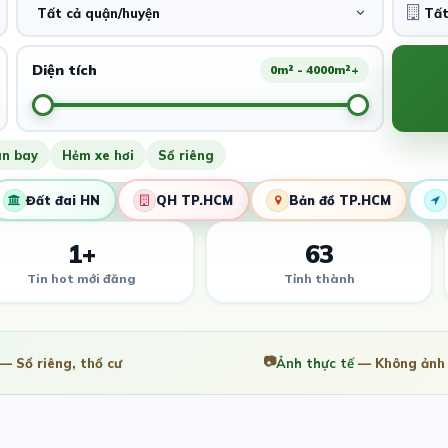
Tất cả quận/huyện
Diện tích
0m² - 4000m²+
ân bay
Hẻm xe hơi
Sổ riêng
Đất đai HN
QH TP.HCM
Bản đồ TP.HCM
1+
63
Tin hot mới đăng
Tỉnh thành
📷
— Sổ riêng, thổ cư
Ảnh thực tế
— Không ảnh 