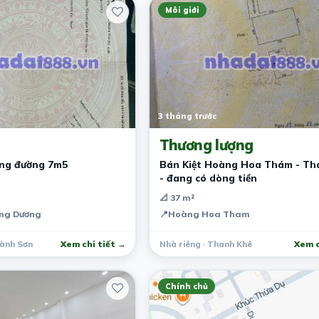
Môi giới
3 tháng trước
Thương lượng
ng đường 7m5
Bán Kiệt Hoàng Hoa Thám - Th
- đang có dòng tiền
📐 37 m²
ùng Dương
📍
Hoàng Hoa Tham
Hành Sơn
Xem chi tiết →
Nhà riêng · Thanh Khê
Xem c
Chính chủ