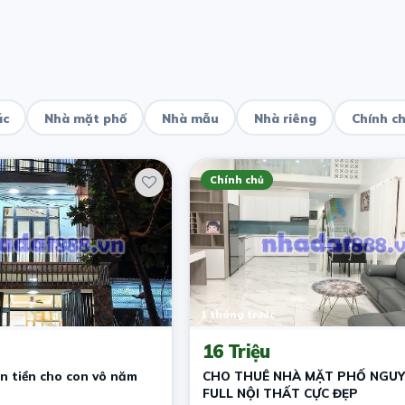
ác
Nhà mặt phố
Nhà mẫu
Nhà riêng
Chính c
Chính chủ
1 tháng trước
16 Triệu
n tiền cho con vô năm
CHO THUÊ NHÀ MẶT PHỐ NGUY
FULL NỘI THẤT CỰC ĐẸP