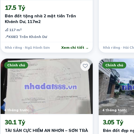
17.5 Tỷ
Bán đất tặng nhà 2 mặt tiền Trần
Khánh Dư, 117m2
📐 117 m²
📍
K68/2 Trần Khánh Dư
Nhà riêng · Ngũ Hành Sơn
Xem chi tiết →
Nhà riêng · Hải C
Chính chủ
Chính chủ
4 tháng trước
4 tháng trước
30.1 Tỷ
3.05 Tỷ
TÀI SẢN CỰC HIẾM AN NHƠN – SƠN TRÀ
Bán đất đẹp n