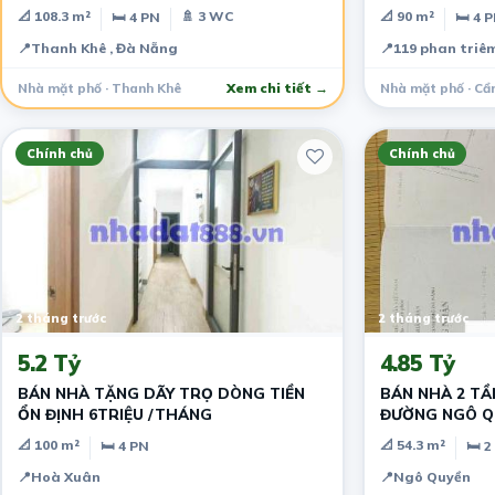
13,2 tỷ
📐 108.3 m²
🚿 3 WC
📐 90 m²
🛏 4 PN
🛏 4 
📍
Thanh Khê , Đà Nẵng
📍
119 phan triê
Nhà mặt phố · Thanh Khê
Xem chi tiết →
Nhà mặt phố · Cẩ
Chính chủ
Chính chủ
2 tháng trước
2 tháng trước
5.2 Tỷ
4.85 Tỷ
BÁN NHÀ TẶNG DÃY TRỌ DÒNG TIỀN
BÁN NHÀ 2 TẦ
ỔN ĐỊNH 6TRIỆU /THÁNG
ĐƯỜNG NGÔ Q
THÁI - SƠN T
📐 100 m²
📐 54.3 m²
🛏 4 PN
🛏 2
📍
Hoà Xuân
📍
Ngô Quyền