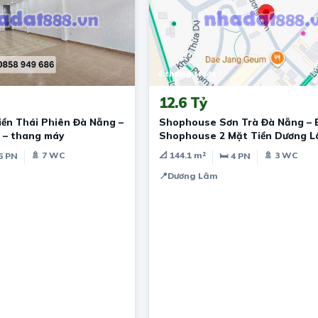
4 tháng trước
12.6 Tỷ
iền Thái Phiên Đà Nẵng –
Shophouse Sơn Trà Đà Nẵng – 
 – thang máy
Shophouse 2 Mặt Tiền Dương 
145m²
🚿 7 WC
📐 144.1 m²
🚿 3 WC
6 PN
🛏 4 PN
📍
Dương Lâm