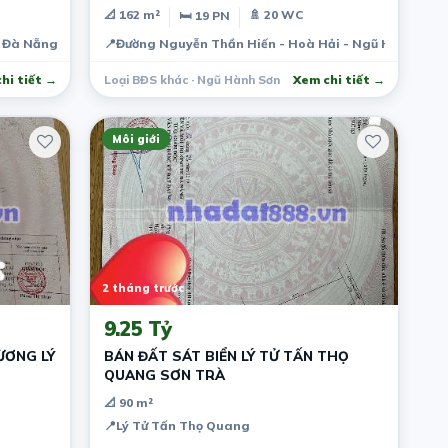
thất
📐 162 m²
🚿 20 WC
🛏 19 PN
- Đà Nẵng
📍
Đường Nguyễn Thần Hiến - Hoà Hải - Ngũ Hành Sơn 
hi tiết →
Loại BĐS khác · Ngũ Hành Sơn
Xem chi tiết →
Môi giới
2 tháng trước
9.25 Tỷ
ỪƠNG LÝ
BÁN ĐẤT SÁT BIỂN LÝ TỬ TẤN THỌ
QUANG SƠN TRÀ
📐 90 m²
📍
Lý Tử Tấn Thọ Quang