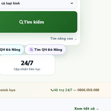
Tìm kiếm
Tìm nâng cao →
QH Đà Nẵng
Tìm QH Đà Nẵng
24/7
Cập nhật liên tục
minh họa
📞
Hỗ trợ 24/7
— 0866.058.088
Xem tất cả →