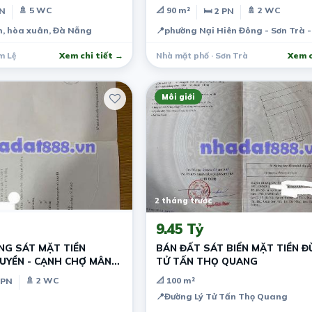
🚿 5 WC
📐 90 m²
🚿 2 WC
PN
🛏 2 PN
m, hòa xuân, Đà Nẵng
📍
phường Nại Hiên Đông - Sơn Trà 
m Lệ
Xem chi tiết →
Nhà mặt phố · Sơn Trà
Xem c
Môi giới
2 tháng trước
9.45 Tỷ
NG SÁT MẶT TIỀN
BÁN ĐẤT SÁT BIỂN MẶT TIỀN Đ
UYỀN - CẠNH CHỢ MÂN
TỬ TẤN THỌ QUANG
RÀ
🚿 2 WC
📐 100 m²
 PN
📍
Đường Lý Tử Tấn Thọ Quang