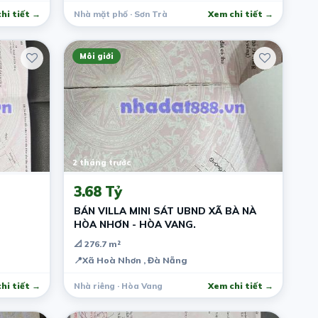
hi tiết →
Nhà mặt phố · Sơn Trà
Xem chi tiết →
Môi giới
2 tháng trước
3.68 Tỷ
BÁN VILLA MINI SÁT UBND XÃ BÀ NÀ
HÒA NHƠN - HÒA VANG.
📐 276.7 m²
📍
Xã Hoà Nhơn , Đà Nẵng
hi tiết →
Nhà riêng · Hòa Vang
Xem chi tiết →