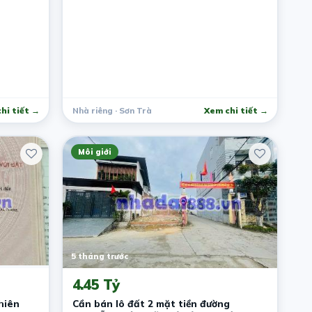
hi tiết →
Nhà riêng · Sơn Trà
Xem chi tiết →
Môi giới
5 tháng trước
4.45 Tỷ
hiên
Cần bán lô đất 2 mặt tiền đường