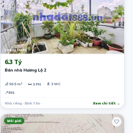
1 ngày trước
6.3 Tỷ
Bán nhà Hương Lộ 2
📐 56.5 m²
🚿 3 WC
🛏 3 PN
📍
891
Nhà riêng · Bình Tân
Xem chi tiết →
Môi giới