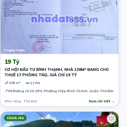
2 ngày trước
19 Tỷ
CƠ HỘI ĐẦU TƯ BÌNH THẠNH, NHÀ 138M² ĐANG CHO
THUÊ 17 PHÒNG TRỌ, GIÁ CHỈ 19 TỶ
📐 138 m²
🛏 17 PN
📍
58 Đường số 20, KP4, Phường Hiệp Bình Chánh, Quận Thủ Đức
Nhà riêng · Thủ Đức
Xem chi tiết →
Chính chủ