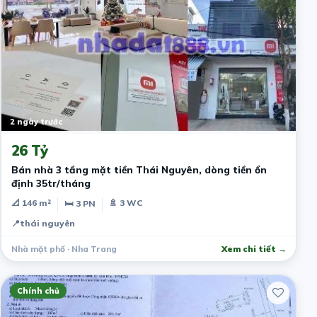
2 ngày trước
26 Tỷ
Bán nhà 3 tầng mặt tiền Thái Nguyên, dòng tiền ổn
định 35tr/tháng
📐 146 m²
🚿 3 WC
🛏 3 PN
📍
thái nguyên
Nhà mặt phố · Nha Trang
Xem chi tiết →
Chính chủ