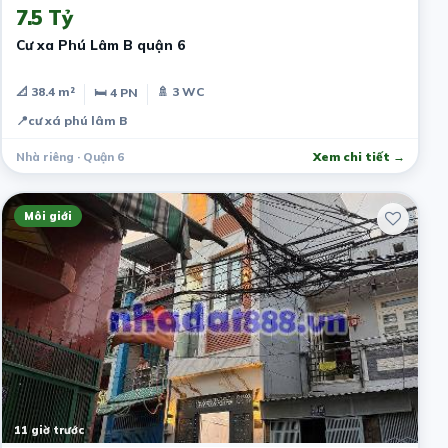
7.5 Tỷ
Cư xa Phú Lâm B quận 6
📐 38.4 m²
🚿 3 WC
🛏 4 PN
📍
cư xá phú lâm B
Nhà riêng · Quận 6
Xem chi tiết →
Môi giới
11 giờ trước