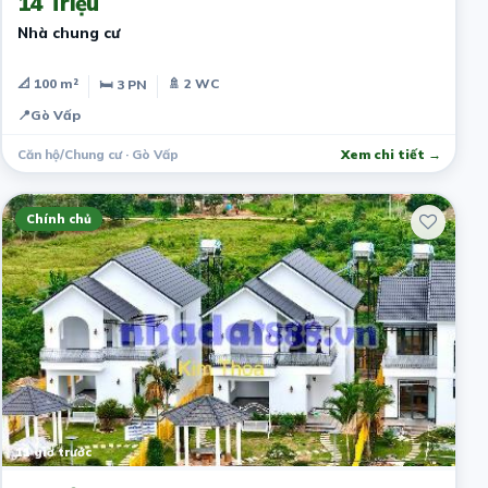
14 Triệu
Nhà chung cư
📐 100 m²
🚿 2 WC
🛏 3 PN
📍
Gò Vấp
Căn hộ/Chung cư · Gò Vấp
Xem chi tiết →
Chính chủ
11 giờ trước