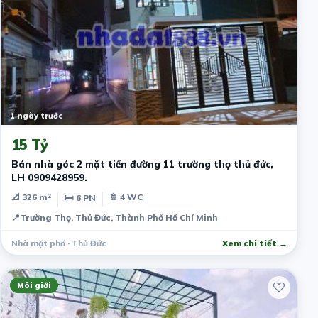
1 ngày trước
15 Tỷ
Bán nhà góc 2 mặt tiền đường 11 trường thọ thủ đức,
LH 0909428959.
📐 326 m²
🚿 4 WC
🛏 6 PN
📍
Trường Thọ, Thủ Đức, Thành Phố Hồ Chí Minh
Nhà mặt phố · Thủ Đức
Xem chi tiết →
Môi giới