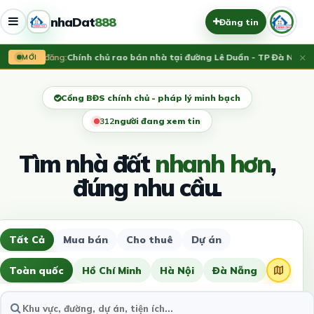
nhaDat
888
Đăng tin
×
Vừa đăng:
Chính chủ rao bán nhà tại đường Lê Duẩn - TP Đà Nẵng; D
MỚI
Cổng BĐS chính chủ - pháp lý minh bạch
315
người đang xem tin
Tìm nhà đất
nhanh hơn
,
đúng nhu cầu.
Tất Cả
Mua bán
Cho thuê
Dự án
Toàn quốc
Hồ Chí Minh
Hà Nội
Đà Nẵng