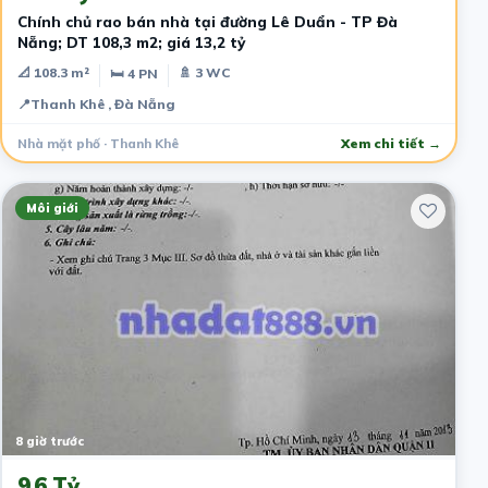
Chính chủ rao bán nhà tại đường Lê Duẩn - TP Đà
Nẵng; DT 108,3 m2; giá 13,2 tỷ
📐 108.3 m²
🚿 3 WC
🛏 4 PN
📍
Thanh Khê , Đà Nẵng
Nhà mặt phố · Thanh Khê
Xem chi tiết →
Môi giới
8 giờ trước
9.6 Tỷ