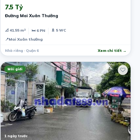
7.5 Tỷ
Đường Mai Xuân Thưởng
📐 41.55 m²
🚿 5 WC
🛏 6 PN
📍
Mai Xuân thưởng
Nhà riêng · Quận 6
Xem chi tiết →
Môi giới
1 ngày trước