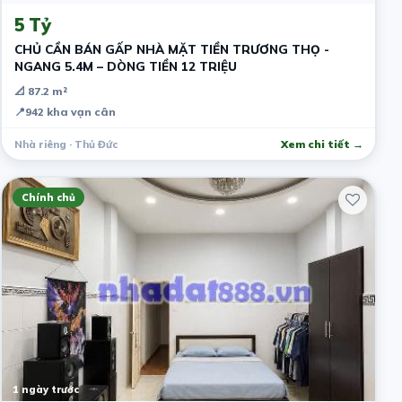
5 Tỷ
CHỦ CẦN BÁN GẤP NHÀ MẶT TIỀN TRƯƠNG THỌ -
NGANG 5.4M – DÒNG TIỀN 12 TRIỆU
📐 87.2 m²
📍
942 kha vạn cân
Nhà riêng · Thủ Đức
Xem chi tiết →
Chính chủ
1 ngày trước