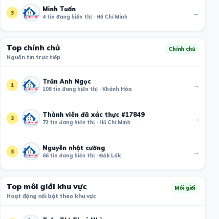
Minh Tuấn
→
3
4 tin đang hiển thị · Hồ Chí Minh
Top chính chủ
Chính chủ
Nguồn tin trực tiếp
Trần Anh Ngọc
→
1
108 tin đang hiển thị · Khánh Hòa
Thành viên đã xác thực #17849
→
2
72 tin đang hiển thị · Hồ Chí Minh
Nguyễn nhật cường
→
3
66 tin đang hiển thị · Đắk Lắk
Top môi giới khu vực
Môi giới
Hoạt động nổi bật theo khu vực