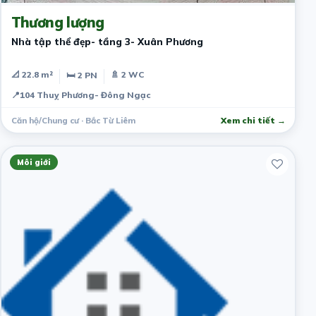
Thương lượng
Nhà tập thể đẹp- tầng 3- Xuân Phương
📐 22.8 m²
🚿 2 WC
🛏 2 PN
📍
104 Thuỵ Phương- Đông Ngạc
Căn hộ/Chung cư · Bắc Từ Liêm
Xem chi tiết →
Môi giới