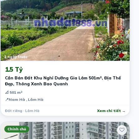
2 ngày trước
1.5 Tỷ
Cần Bán Đất Khu Nghỉ Dưỡng Gia Lâm 501m², Địa Thế
Đẹp, Thông Xanh Bao Quanh
📐 501 m²
📍
Nam Hà , Lâm Hà
Đất riêng · Lâm Hà
Xem chi tiết →
Chính chủ