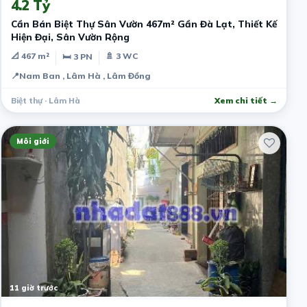
4.2 Tỷ
Cần Bán Biệt Thự Sân Vườn 467m² Gần Đà Lạt, Thiết Kế
Hiện Đại, Sân Vườn Rộng
📐 467 m²
🚿 3 WC
🛏 3 PN
📍
Nam Ban , Lâm Hà , Lâm Đồng
Biệt thự · Lâm Hà
Xem chi tiết →
Môi giới
11 giờ trước