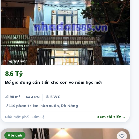
3 ngày trước
8.6 Tỷ
Bố già đang cần tiền cho con vô năm học mới
📐 90 m²
🚿 5 WC
🛏 4 PN
📍
119 phan triêm, hòa xuân, Đà Nẵng
Nhà mặt phố · Cẩm Lệ
Xem chi tiết →
Môi giới