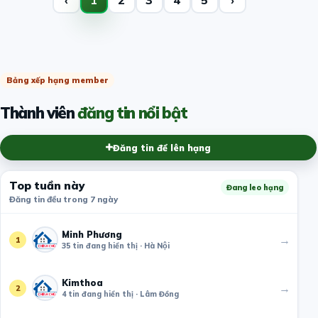
Bảng xếp hạng member
Thành viên
đăng tin nổi bật
Đăng tin để lên hạng
Top tuần này
Đang leo hạng
Đăng tin đều trong 7 ngày
Minh Phương
→
1
35 tin đang hiển thị · Hà Nội
Kimthoa
→
2
4 tin đang hiển thị · Lâm Đồng