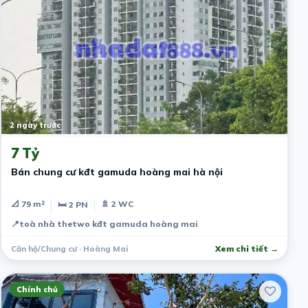
2 ngày trước
7 Tỷ
Bán chung cư kđt gamuda hoàng mai hà nội
📐 79 m²
🚿 2 WC
🛏 2 PN
📍
toà nhà thetwo kđt gamuda hoàng mai
Căn hộ/Chung cư · Hoàng Mai
Xem chi tiết →
Chính chủ