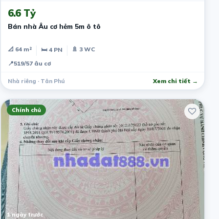
6.6 Tỷ
Bán nhà Âu cơ hẻm 5m ô tô
📐 64 m²
🚿 3 WC
🛏 4 PN
📍
519/57 âu cơ
Nhà riêng · Tân Phú
Xem chi tiết →
Chính chủ
1 ngày trước