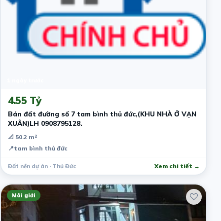
1 ngày trước
4.55 Tỷ
Bán đất đường số 7 tam bình thủ đức,(KHU NHÀ Ở VẠN
XUÂN)LH 0908795128.
📐 50.2 m²
📍
tam bình thủ đức
Đất nền dự án · Thủ Đức
Xem chi tiết →
Môi giới