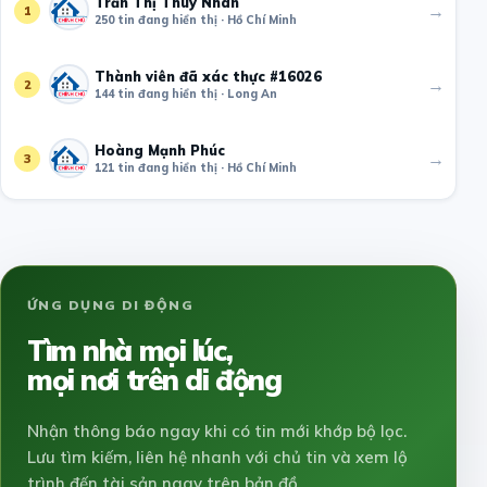
Trần Thị Thuý Nhàn
→
1
250 tin đang hiển thị · Hồ Chí Minh
Thành viên đã xác thực #16026
→
2
144 tin đang hiển thị · Long An
Hoàng Mạnh Phúc
→
3
121 tin đang hiển thị · Hồ Chí Minh
ỨNG DỤNG DI ĐỘNG
Tìm nhà mọi lúc,
mọi nơi trên di động
Nhận thông báo ngay khi có tin mới khớp bộ lọc.
Lưu tìm kiếm, liên hệ nhanh với chủ tin và xem lộ
trình đến tài sản ngay trên bản đồ.