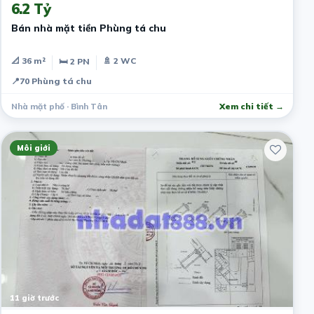
6.2 Tỷ
Bán nhà mặt tiền Phùng tá chu
📐 36 m²
🚿 2 WC
🛏 2 PN
📍
70 Phùng tá chu
Nhà mặt phố · Bình Tân
Xem chi tiết →
Môi giới
11 giờ trước