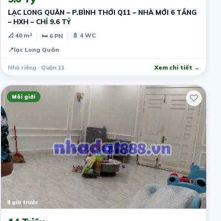
LẠC LONG QUÂN – P.BÌNH THỚI Q11 – NHÀ MỚI 6 TẦNG
– HXH – CHỈ 9.6 TỶ
📐 40 m²
🚿 4 WC
🛏 6 PN
📍
lạc Long Quân
Nhà riêng · Quận 11
Xem chi tiết →
Môi giới
8 giờ trước