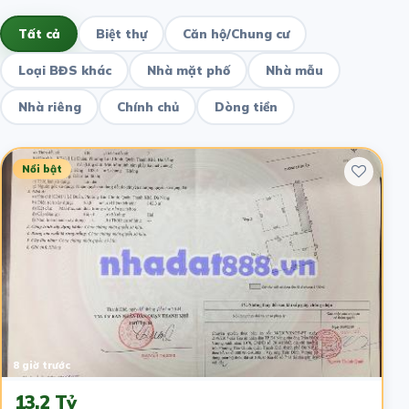
Tất cả
Biệt thự
Căn hộ/Chung cư
Loại BĐS khác
Nhà mặt phố
Nhà mẫu
Nhà riêng
Chính chủ
Dòng tiền
Nổi bật
8 giờ trước
13.2 Tỷ