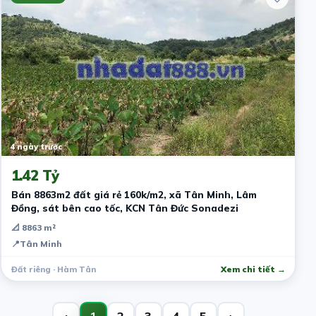
4 ngày trước
1.42 Tỷ
Bán 8863m2 đất giá rẻ 160k/m2, xã Tân Minh, Lâm
Đồng, sát bên cao tốc, KCN Tân Đức Sonadezi
📐 8863 m²
📍
Tân Minh
Đất riêng · Hàm Tân
Xem chi tiết →
‹
1
2
3
4
5
›