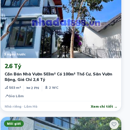
3 ngày trước
2.6 Tỷ
Cần Bán Nhà Vườn 503m² Có 100m² Thổ Cư, Sân Vườn
Rộng, Giá Chỉ 2,6 Tỷ
📐 503 m²
🚿 2 WC
🛏 2 PN
📍
Gia Lâm
Nhà riêng · Lâm Hà
Xem chi tiết →
Môi giới