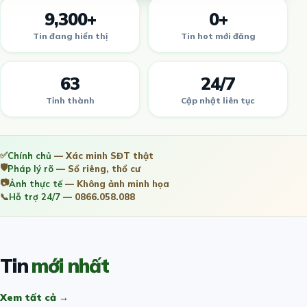
9,300+
0+
Tin đang hiển thị
Tin hot mới đăng
63
24/7
Tỉnh thành
Cập nhật liên tục
✅
Chính chủ
— Xác minh SĐT thật
🛡️
Pháp lý rõ
— Sổ riêng, thổ cư
📷
Ảnh thực tế
— Không ảnh minh họa
📞
Hỗ trợ 24/7
— 0866.058.088
Tin
mới nhất
Xem tất cả →