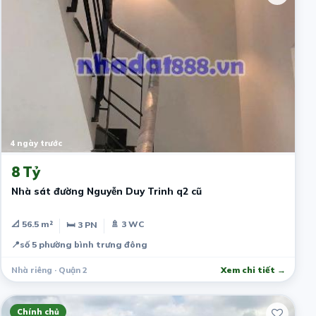
4 ngày trước
8 Tỷ
Nhà sát đường Nguyễn Duy Trinh q2 cũ
📐 56.5 m²
🚿 3 WC
🛏 3 PN
📍
số 5 phường bình trưng đông
Nhà riêng · Quận 2
Xem chi tiết →
Chính chủ