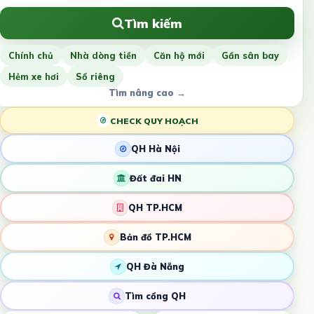
Tìm kiếm
Chính chủ
Nhà dòng tiền
Căn hộ mới
Gần sân bay
Hẻm xe hơi
Sổ riêng
Tìm nâng cao →
CHECK QUY HOẠCH
QH Hà Nội
Đất đai HN
QH TP.HCM
Bản đồ TP.HCM
QH Đà Nẵng
Tìm cổng QH