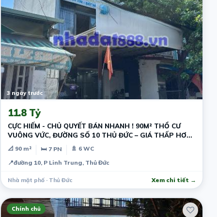
3 ngày trước
11.8 Tỷ
CỰC HIẾM - CHỦ QUYẾT BÁN NHANH ! 90M² THỔ CƯ
VUÔNG VỨC, ĐƯỜNG SỐ 10 THỦ ĐỨC – GIÁ THẤP HƠN
THỊ TRƯỜNG - DÒNG TIỀN SẴN
📐 90 m²
🚿 6 WC
🛏 7 PN
📍
đường 10, P Linh Trung, Thủ Đức
Nhà mặt phố · Thủ Đức
Xem chi tiết →
Chính chủ