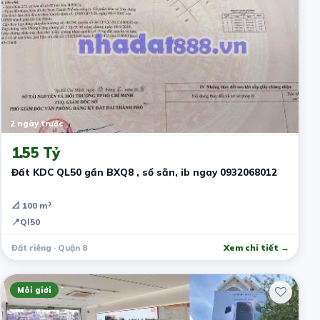
2 ngày trước
1.55 Tỷ
Đất KDC QL50 gần BXQ8 , sổ sẵn, ib ngay 0932068012
📐 100 m²
📍
Ql50
Đất riêng · Quận 8
Xem chi tiết →
Môi giới