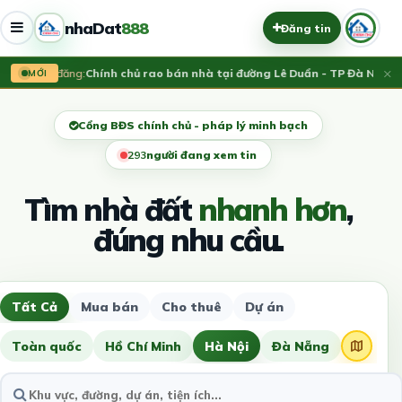
nhaDat
888
Đăng tin
×
Vừa đăng:
Chính chủ rao bán nhà tại đường Lê Duẩn - TP Đà Nẵng; D
MỚI
Cổng BĐS chính chủ - pháp lý minh bạch
294
người đang xem tin
Tìm nhà đất
nhanh hơn
,
đúng nhu cầu.
Tất Cả
Mua bán
Cho thuê
Dự án
Toàn quốc
Hồ Chí Minh
Hà Nội
Đà Nẵng