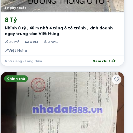
4 ngày trước
8 Tỷ
Nhỉnh 8 tỷ , 40 m nhà 4 tầng ô tô tránh , kinh doanh
ngay trung tâm Việt Hưng
📐 39 m²
🚿 3 WC
🛏 4 PN
📍
Việt Hưng
Nhà riêng · Long Biên
Xem chi tiết →
Chính chủ