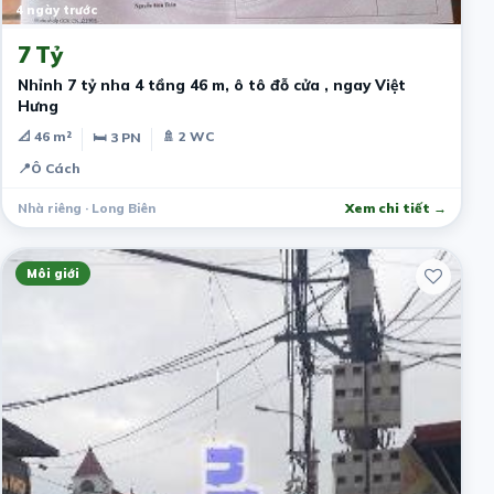
4 ngày trước
7 Tỷ
Nhỉnh 7 tỷ nha 4 tầng 46 m, ô tô đỗ cửa , ngay Việt
Hưng
📐 46 m²
🚿 2 WC
🛏 3 PN
📍
Ô Cách
Nhà riêng · Long Biên
Xem chi tiết →
Môi giới