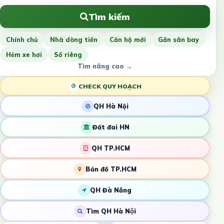
Tìm kiếm
Chính chủ
Nhà dòng tiền
Căn hộ mới
Gần sân bay
Hẻm xe hơi
Sổ riêng
Tìm nâng cao →
CHECK QUY HOẠCH
QH Hà Nội
Đất đai HN
QH TP.HCM
Bản đồ TP.HCM
QH Đà Nẵng
Tìm QH Hà Nội