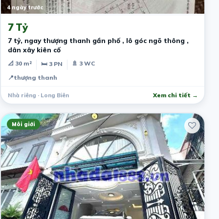
4 ngày trước
7 Tỷ
7 tỷ, ngay thượng thanh gần phố , lô góc ngõ thông ,
dân xây kiên cố
📐 30 m²
🚿 3 WC
🛏 3 PN
📍
thượng thanh
Nhà riêng · Long Biên
Xem chi tiết →
Môi giới