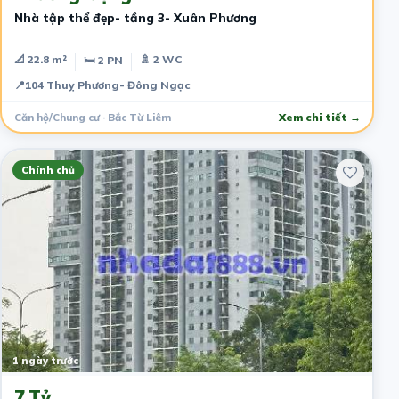
Nhà tập thể đẹp- tầng 3- Xuân Phương
📐 22.8 m²
🚿 2 WC
🛏 2 PN
📍
104 Thuỵ Phương- Đông Ngạc
Căn hộ/Chung cư · Bắc Từ Liêm
Xem chi tiết →
Chính chủ
1 ngày trước
7 Tỷ