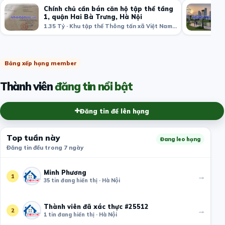
Chính chủ cần bán căn hộ tập thể tầng
1, quận Hai Bà Trưng, Hà Nội
1.35 Tỷ · Khu tập thể Thông tấn xã Việt Nam, Bạch Mai, Hai Bà Trưng, Hà Nội, Việt Nam
Bảng xếp hạng member
Thành viên
đăng tin nổi bật
Đăng tin để lên hạng
Top tuần này
Đang leo hạng
Đăng tin đều trong 7 ngày
Minh Phương
→
1
35 tin đang hiển thị · Hà Nội
Thành viên đã xác thực #25512
→
2
1 tin đang hiển thị · Hà Nội