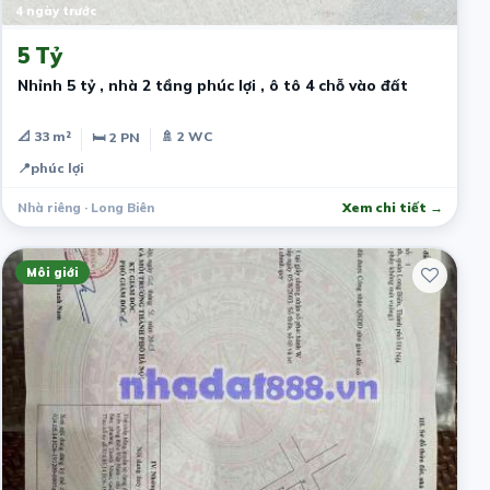
4 ngày trước
5 Tỷ
Nhỉnh 5 tỷ , nhà 2 tầng phúc lợi , ô tô 4 chỗ vào đất
📐 33 m²
🚿 2 WC
🛏 2 PN
📍
phúc lợi
Nhà riêng · Long Biên
Xem chi tiết →
Môi giới