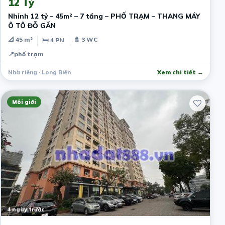
12 Tỷ
Nhỉnh 12 tỷ – 45m² – 7 tầng – PHỐ TRẠM – THANG MÁY
Ô TÔ ĐỖ GẦN
📐 45 m²
🚿 3 WC
🛏 4 PN
📍
phố trạm
Nhà riêng · Long Biên
Xem chi tiết →
Môi giới
4 ngày trước