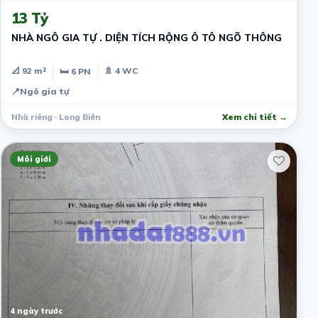
13 Tỷ
NHÀ NGÔ GIA TỰ . DIỆN TÍCH RỘNG Ô TÔ NGÕ THÔNG
📐 92 m²
🚿 4 WC
🛏 6 PN
📍
Ngô gia tự
Nhà riêng · Long Biên
Xem chi tiết →
Môi giới
4 ngày trước