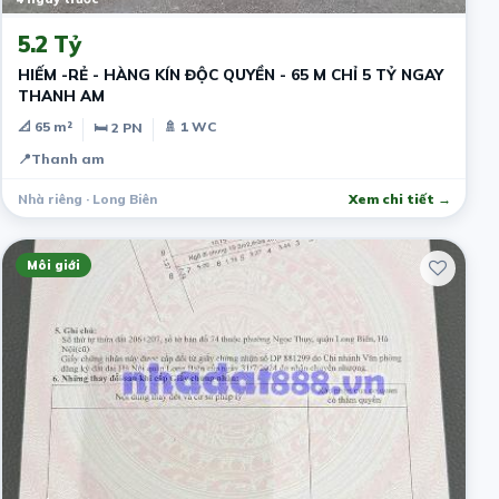
5.2 Tỷ
HIẾM -RẺ - HÀNG KÍN ĐỘC QUYỀN - 65 M CHỈ 5 TỶ NGAY
THANH AM
📐 65 m²
🚿 1 WC
🛏 2 PN
📍
Thanh am
Nhà riêng · Long Biên
Xem chi tiết →
Môi giới