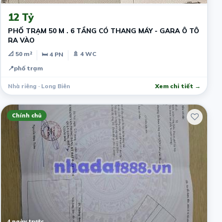
12 Tỷ
PHỐ TRẠM 50 M . 6 TẦNG CÓ THANG MÁY - GARA Ô TÔ
RA VÀO
📐 50 m²
🚿 4 WC
🛏 4 PN
📍
phố trạm
Nhà riêng · Long Biên
Xem chi tiết →
Chính chủ
4 ngày trước