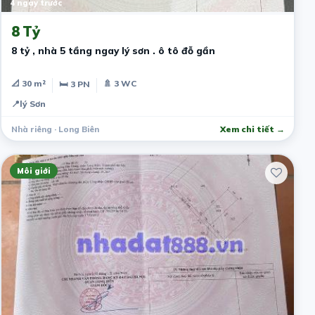
4 ngày trước
8 Tỷ
8 tỷ , nhà 5 tầng ngay lý sơn . ô tô đỗ gần
📐 30 m²
🚿 3 WC
🛏 3 PN
📍
lý Sơn
Nhà riêng · Long Biên
Xem chi tiết →
Môi giới