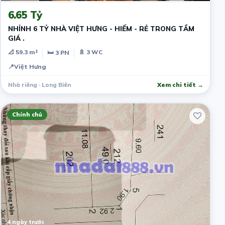
6.65 Tỷ
NHỈNH 6 TỶ NHÀ VIỆT HƯNG - HIẾM - RẺ TRONG TẦM
GIÁ .
📐 59.3 m²
🚿 3 WC
🛏 3 PN
📍
Việt Hưng
Nhà riêng · Long Biên
Xem chi tiết →
Chính chủ
4 ngày trước