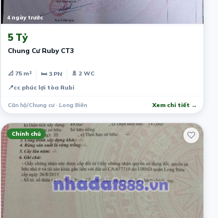
4 ngày trước
5 Tỷ
Chung Cư Ruby CT3
📐 75 m²
🚿 2 WC
🛏 3 PN
📍
cc phúc lợi tòa Rubi
Căn hộ/Chung cư · Long Biên
Xem chi tiết →
Chính chủ