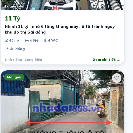
4 ngày trước
11 Tỷ
Nhỉnh 11 tỷ , nhà 6 tầng thang máy , ô tô tránh ngay
khu đô thị Sài đồng
📐 40 m²
🚿 4 WC
🛏 4 PN
📍
Sài đồng
Nhà riêng · Long Biên
Xem chi tiết →
Môi giới