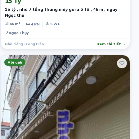
15 Tỷ
15 tỷ , nhà 7 tầng thang máy gara ô tô , 46 m , ngay
Ngọc thụ
📐 46 m²
🚿 5 WC
🛏 4 PN
📍
ngọc Thụy
Nhà riêng · Long Biên
Xem chi tiết →
Môi giới