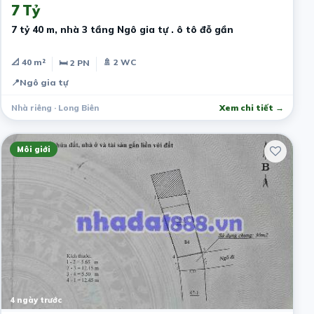
7 Tỷ
7 tỷ 40 m, nhà 3 tầng Ngô gia tự . ô tô đỗ gần
📐 40 m²
🚿 2 WC
🛏 2 PN
📍
Ngô gia tự
Nhà riêng · Long Biên
Xem chi tiết →
Môi giới
4 ngày trước