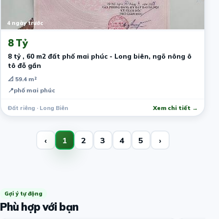
4 ngày trước
8 Tỷ
8 tỷ , 60 m2 đất phố mai phúc - Long biên, ngõ nông ô
tô đỗ gần
📐 59.4 m²
📍
phố mai phúc
Đất riêng · Long Biên
Xem chi tiết →
‹
1
2
3
4
5
›
Gợi ý tự động
Phù hợp với bạn