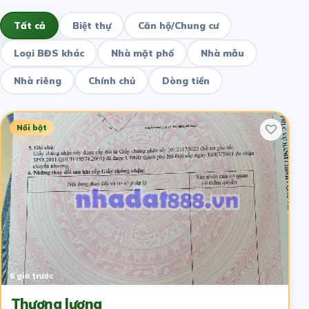
Tất cả
Biệt thự
Căn hộ/Chung cư
Loại BĐS khác
Nhà mặt phố
Nhà mẫu
Nhà riêng
Chính chủ
Dòng tiền
Nổi bật
6 giờ trước
Thương lượng