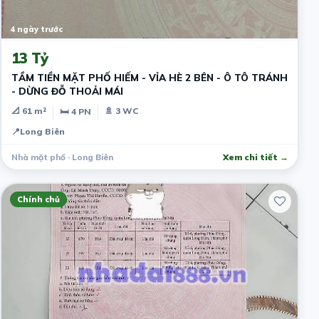
4 ngày trước
13 Tỷ
TẦM TIỀN MẶT PHỐ HIẾM - VỈA HÈ 2 BÊN - Ô TÔ TRÁNH
- DỪNG ĐỖ THOẢI MÁI
📐 61 m²
🚿 3 WC
🛏 4 PN
📍
Long Biên
Nhà mặt phố · Long Biên
Xem chi tiết →
Chính chủ