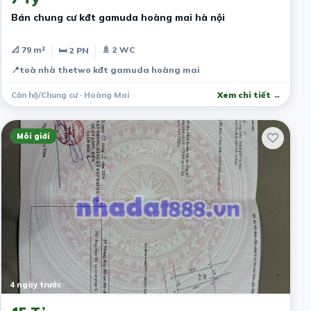
Bán chung cư kđt gamuda hoàng mai hà nội
📐 79 m²
🚿 2 WC
🛏 2 PN
📍
toà nhà thetwo kđt gamuda hoàng mai
Căn hộ/Chung cư · Hoàng Mai
Xem chi tiết →
Môi giới
4 ngày trước