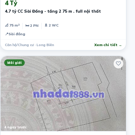
4 Tỷ
4.7 tỷ CC Sài Đồng - tầng 2 75 m . full nội thất
📐 75 m²
🚿 2 WC
🛏 2 PN
📍
Sài đồng
Căn hộ/Chung cư · Long Biên
Xem chi tiết →
Môi giới
4 ngày trước