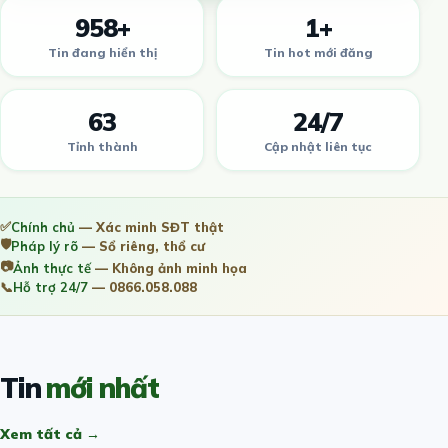
958+
1+
Tin đang hiển thị
Tin hot mới đăng
63
24/7
Tỉnh thành
Cập nhật liên tục
✅
Chính chủ
— Xác minh SĐT thật
🛡️
Pháp lý rõ
— Sổ riêng, thổ cư
📷
Ảnh thực tế
— Không ảnh minh họa
📞
Hỗ trợ 24/7
— 0866.058.088
Tin
mới nhất
Xem tất cả →