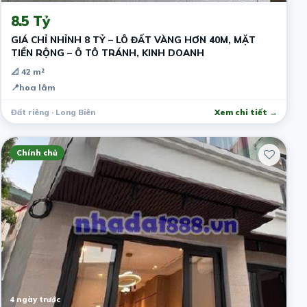
8.5 Tỷ
GIÁ CHỈ NHỈNH 8 TỶ – LÔ ĐẤT VÀNG HƠN 40M, MẶT
TIỀN RỘNG – Ô TÔ TRÁNH, KINH DOANH
📐 42 m²
📍
hoa lâm
Đất riêng · Long Biên
Xem chi tiết →
Chính chủ
4 ngày trước