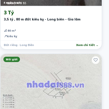
4 ngày trước
3 Tỷ
3,5 tỷ , 80 m đất kiêu kỵ - Long biên - Gia lâm
📐 80 m²
📍
kiêu kỵ
Đất riêng · Long Biên
Xem chi tiết →
Môi giới