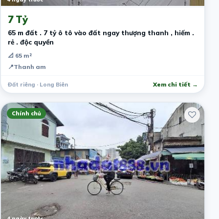
7 Tỷ
65 m đất . 7 tỷ ô tô vào đất ngay thượng thanh , hiếm .
rẻ . độc quyền
📐 65 m²
📍
Thanh am
Đất riêng · Long Biên
Xem chi tiết →
Chính chủ
4 ngày trước