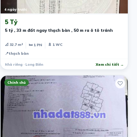
4 ngày trước
5 Tỷ
5 tỷ , 33 m đất ngay thạch bàn , 50 m ra ô tô tránh
📐 32.7 m²
🚿 1 WC
🛏 1 PN
📍
thạch bàn
Nhà riêng · Long Biên
Xem chi tiết →
Chính chủ