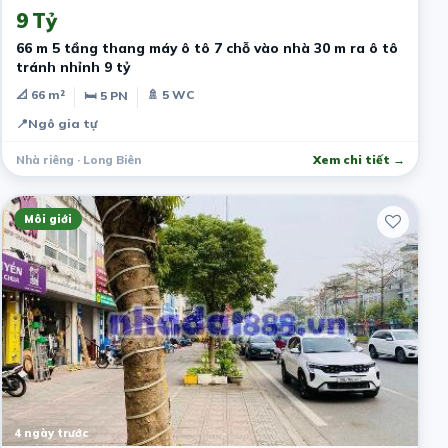
9 Tỷ
66 m 5 tầng thang máy ô tô 7 chỗ vào nhà 30 m ra ô tô
tránh nhỉnh 9 tỷ
📐 66 m²
🚿 5 WC
🛏 5 PN
📍
Ngô gia tự
Nhà riêng · Long Biên
Xem chi tiết →
Môi giới
4 ngày trước