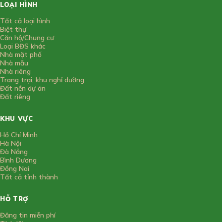
LOẠI HÌNH
Tất cả loại hình
Biệt thự
Căn hộ/Chung cư
Loại BĐS khác
Nhà mặt phố
Nhà mẫu
Nhà riêng
Trang trại, khu nghỉ dưỡng
Đất nền dự án
Đất riêng
KHU VỰC
Hồ Chí Minh
Hà Nội
Đà Nẵng
Bình Dương
Đồng Nai
Tất cả tỉnh thành
HỖ TRỢ
Đăng tin miễn phí