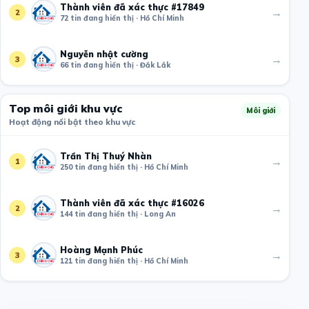
Thành viên đã xác thực #17849
→
2
72 tin đang hiển thị · Hồ Chí Minh
Nguyễn nhật cường
→
3
66 tin đang hiển thị · Đắk Lắk
Top môi giới khu vực
Môi giới
Hoạt động nổi bật theo khu vực
Trần Thị Thuý Nhàn
→
1
250 tin đang hiển thị · Hồ Chí Minh
Thành viên đã xác thực #16026
→
2
144 tin đang hiển thị · Long An
Hoàng Mạnh Phúc
→
3
121 tin đang hiển thị · Hồ Chí Minh