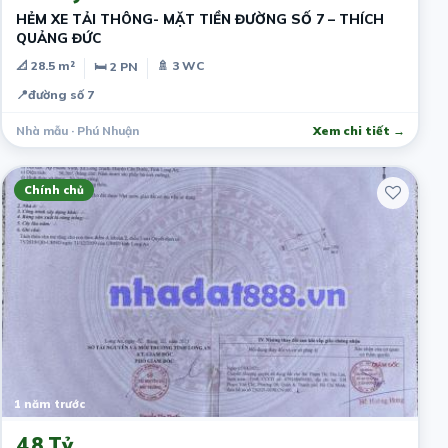
HẺM XE TẢI THÔNG- MẶT TIỀN ĐƯỜNG SỐ 7 – THÍCH
QUẢNG ĐỨC
📐 28.5 m²
🚿 3 WC
🛏 2 PN
📍
đường số 7
Nhà mẫu · Phú Nhuận
Xem chi tiết →
Chính chủ
1 năm trước
4.8 Tỷ