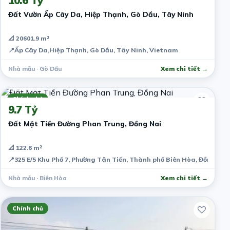
10.6 Tỷ
Đất Vườn Ấp Cây Da, Hiệp Thạnh, Gò Dầu, Tây Ninh
📐 20601.9 m²
📍
Ấp Cây Da,Hiệp Thạnh, Gò Dầu, Tây Ninh, Vietnam
Nhà mẫu · Gò Dầu
Xem chi tiết →
7 năm trước
Chính chủ
9.7 Tỷ
Đất Mặt Tiền Đường Phan Trung, Đồng Nai
📐 122.6 m²
📍
325 E/5 Khu Phố 7, Phường Tân Tiến, Thành phố Biên Hòa, Đồng Nai
Nhà mẫu · Biên Hòa
Xem chi tiết →
Chính chủ