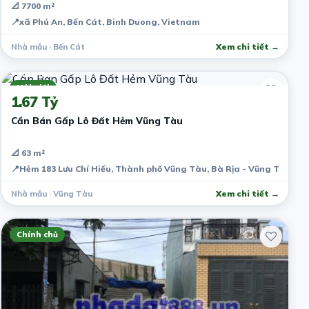
📐 7700 m²
📍
xã Phú An, Bến Cát, Binh Duong, Vietnam
Nhà mẫu · Bến Cát
Xem chi tiết →
7 năm trước
Môi giới
1.67 Tỷ
Cần Bán Gấp Lô Đất Hẻm Vũng Tàu
📐 63 m²
📍
Hẻm 183 Lưu Chí Hiếu, Thành phố Vũng Tàu, Bà Rịa - Vũng Tàu, V
Nhà mẫu · Vũng Tàu
Xem chi tiết →
Chính chủ