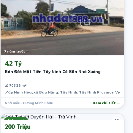
7 năm trước
4.2 Tỷ
Bán Đất Mặt Tiền Tây Ninh Có Sẵn Nhà Xưởng
📐 706.23 m²
📍
ấp Ninh Hòa, xã Bàu Năng, Tây Ninh, Tây Ninh Province, Vietnam
Nhà mẫu · Dương Minh Châu
Xem chi tiết →
7 năm trước
Chính chủ
200 Triệu