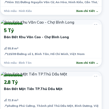
📍
Hẻm 311 Đường Nguyễn Văn Cừ, An Hòa, Ninh Kiều, Cần Thơ, Việt 
Nhà mẫu · Ninh Kiều
Xem chi tiết →
7 năm trước
Chính chủ
5 Tỷ
Bán Đất Khu Văn Cao - Chợ Bình Long
📐 55.8 m²
📍
115/09 Đường số 1, Bình Tân, Hồ Chí Minh, Việt Nam
Nhà mẫu · Bình Tân
Xem chi tiết →
7 năm trước
Chính chủ
2.8 Tỷ
Bán Đất Mặt Tiền TP.Thủ Dầu Một
📐 72.8 m²
📍
phường Phú Cường, Thành phố Thủ Dầu Một, Bình Dương, Việt Nam