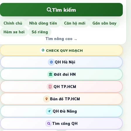
Tìm kiếm
Chính chủ
Nhà dòng tiền
Căn hộ mới
Gần sân bay
Hẻm xe hơi
Sổ riêng
Tìm nâng cao →
CHECK QUY HOẠCH
QH Hà Nội
Đất đai HN
QH TP.HCM
Bản đồ TP.HCM
QH Đà Nẵng
Tìm cổng QH