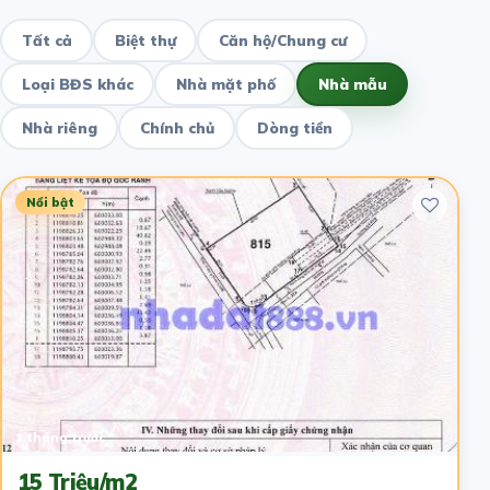
Tất cả
Biệt thự
Căn hộ/Chung cư
Loại BĐS khác
Nhà mặt phố
Nhà mẫu
Nhà riêng
Chính chủ
Dòng tiền
Nổi bật
1 tháng trước
15 Triệu/m2