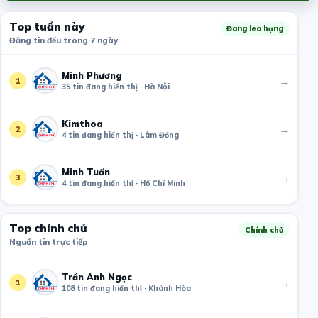
Top tuần này
Đang leo hạng
Đăng tin đều trong 7 ngày
Minh Phương
→
1
35 tin đang hiển thị · Hà Nội
Kimthoa
→
2
4 tin đang hiển thị · Lâm Đồng
Minh Tuấn
→
3
4 tin đang hiển thị · Hồ Chí Minh
Top chính chủ
Chính chủ
Nguồn tin trực tiếp
Trần Anh Ngọc
→
1
108 tin đang hiển thị · Khánh Hòa