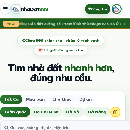
nhaDat
888
Đăng tin
×
Vừa đăng:
Bán đất đường số 7 tam bình thủ đức,(KHU NHÀ Ở VẠN 
MỚI
Cổng BĐS chính chủ - pháp lý minh bạch
315
người đang xem tin
Tìm nhà đất
nhanh hơn
,
đúng nhu cầu.
Tất Cả
Mua bán
Cho thuê
Dự án
Toàn quốc
Hồ Chí Minh
Hà Nội
Đà Nẵng