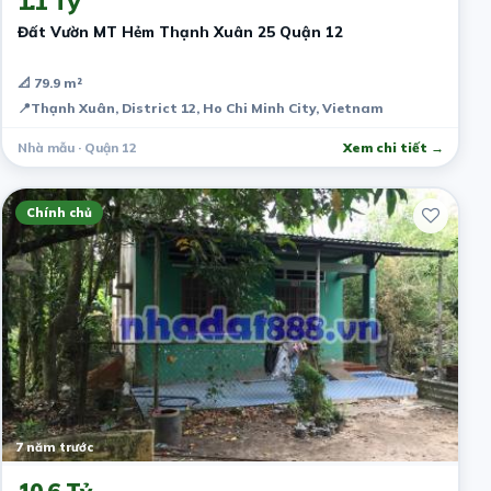
1.1 Tỷ
Đất Vườn MT Hẻm Thạnh Xuân 25 Quận 12
📐 79.9 m²
📍
Thạnh Xuân, District 12, Ho Chi Minh City, Vietnam
Nhà mẫu · Quận 12
Xem chi tiết →
Chính chủ
7 năm trước