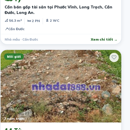
Cần bán gấp tài sản tại Phước Vĩnh, Long Trạch, Cần
Đước, Long An.
📐 56.3 m²
🚿 2 WC
🛏 2 PN
📍
Cần Đước
Nhà mẫu · Cần Đước
Xem chi tiết →
Môi giới
7 năm trước