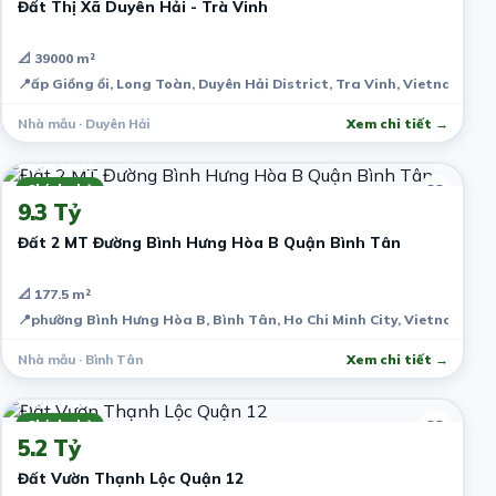
Đất Thị Xã Duyên Hải - Trà Vinh
📐 39000 m²
📍
ấp Giồng ổi, Long Toàn, Duyên Hải District, Tra Vinh, Vietnam
Nhà mẫu · Duyên Hải
Xem chi tiết →
7 năm trước
Chính chủ
9.3 Tỷ
Đất 2 MT Đường Bình Hưng Hòa B Quận Bình Tân
📐 177.5 m²
📍
phường Bình Hưng Hòa B, Bình Tân, Ho Chi Minh City, Vietnam
Nhà mẫu · Bình Tân
Xem chi tiết →
7 năm trước
Chính chủ
5.2 Tỷ
Đất Vườn Thạnh Lộc Quận 12