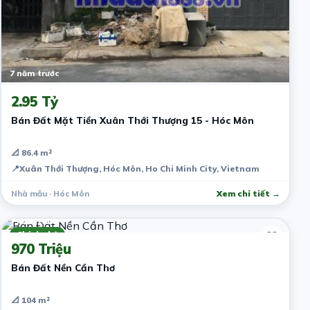
7 năm trước
2.95 Tỷ
Bán Đất Mặt Tiền Xuân Thới Thượng 15 - Hóc Môn
📐 86.4 m²
📍
Xuân Thới Thượng, Hóc Môn, Ho Chi Minh City, Vietnam
Nhà mẫu · Hóc Môn
Xem chi tiết →
7 năm trước
Chính chủ
970 Triệu
Bán Đất Nền Cần Thơ
📐 104 m²