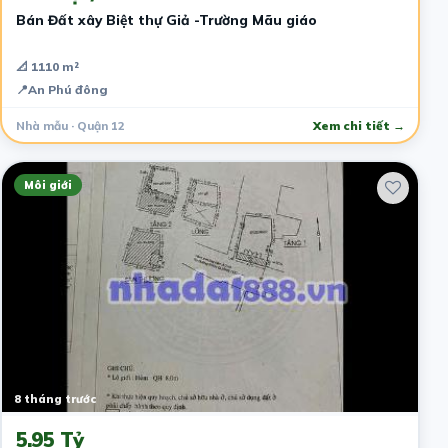
Bán Đất xây Biệt thự Giả -Trường Mãu giáo
📐 1110 m²
📍
An Phú đông
Nhà mẫu · Quận 12
Xem chi tiết →
Môi giới
8 tháng trước
5.95 Tỷ