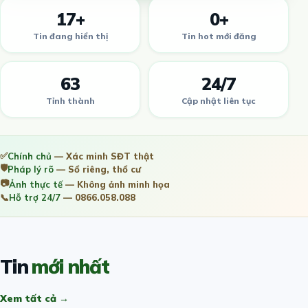
17+
0+
Tin đang hiển thị
Tin hot mới đăng
63
24/7
Tỉnh thành
Cập nhật liên tục
✅
Chính chủ
— Xác minh SĐT thật
🛡️
Pháp lý rõ
— Sổ riêng, thổ cư
📷
Ảnh thực tế
— Không ảnh minh họa
📞
Hỗ trợ 24/7
— 0866.058.088
Tin
mới nhất
Xem tất cả →