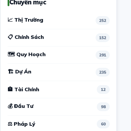
Chuyên mục
📈 Thị Trường
252
📋 Chính Sách
152
🗺 Quy Hoạch
291
🏗 Dự Án
235
🏦 Tài Chính
12
💰 Đầu Tư
98
⚖ Pháp Lý
60