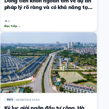
Dòng tiền khôn ngoan tìm về dự án
pháp lý rõ ràng và có khả năng tạo
dòng tiền ngay
👁 2
Đọc tiếp →
06/08/2026 13:53
BĐS
Kỷ lục giải ngân đầu tư công, Hà