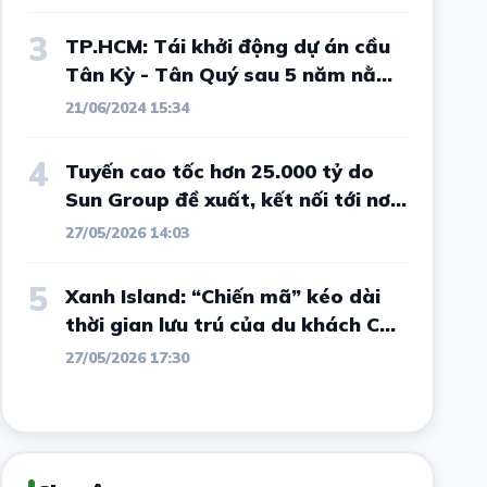
3
TP.HCM: Tái khởi động dự án cầu
Tân Kỳ - Tân Quý sau 5 năm nằm
im
21/06/2024 15:34
4
Tuyến cao tốc hơn 25.000 tỷ do
Sun Group đề xuất, kết nối tới nơi
từng "sôi sục" vì sốt đất và được
27/05/2026 14:03
ví như Đà Lạt thứ 2 của Tây
Nguyên có diễn biến mới
5
Xanh Island: “Chiến mã” kéo dài
thời gian lưu trú của du khách Cát
Bà
27/05/2026 17:30