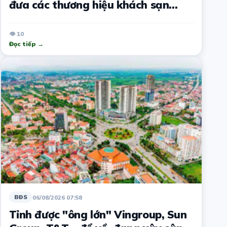
đưa các thương hiệu khách sạn
quốc tế đến Đắk Lắk
👁 10
Đọc tiếp →
06/08/2026 07:58
BĐS
Tỉnh được "ông lớn" Vingroup, Sun