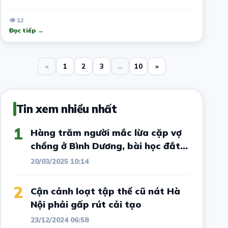
sức hút
👁 12
Đọc tiếp →
«
1
2
3
…
10
»
Tin xem nhiều nhất
1
Hàng trăm người mắc lừa cặp vợ
chồng ở Bình Dương, bài học đắt
giá cho vô số nhà đầu tư đất nền
20/03/2025 10:14
2
Cận cảnh loạt tập thể cũ nát Hà
Nội phải gấp rút cải tạo
23/12/2024 06:58