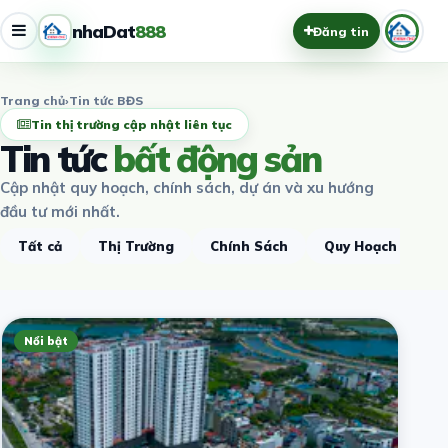
nhaDat
888
Đăng tin
Trang chủ
›
Tin tức BĐS
Tin thị trường cập nhật liên tục
Tin tức
bất động sản
Cập nhật quy hoạch, chính sách, dự án và xu hướng
đầu tư mới nhất.
Tất cả
Thị Trường
Chính Sách
Quy Hoạch
D
Nổi bật