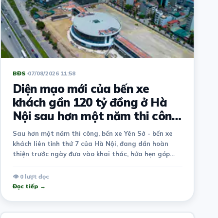
BĐS
·
07/08/2026 11:58
Diện mạo mới của bến xe
khách gần 120 tỷ đồng ở Hà
Nội sau hơn một năm thi công
khiến nhiều người bất ngờ
Sau hơn một năm thi công, bến xe Yên Sở - bến xe
khách liên tỉnh thứ 7 của Hà Nội, đang dần hoàn
thiện trước ngày đưa vào khai thác, hứa hẹn góp
phần giảm áp lực cho các bến xe hiện hữu ở cửa ngõ
phía Nam Thủ đô.
👁 0 lượt đọc
Đọc tiếp →