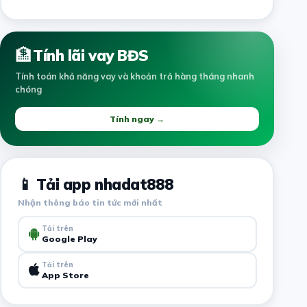
🏦
Tính lãi vay BĐS
Tính toán khả năng vay và khoản trả hàng tháng nhanh
chóng
Tính ngay →
📱 Tải app nhadat888
Nhận thông báo tin tức mới nhất
Tải trên
Google Play
Tải trên
App Store