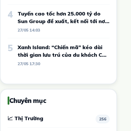
4
Tuyến cao tốc hơn 25.000 tỷ do
Sun Group đề xuất, kết nối tới nơi
từng "sôi sục" vì sốt đất và được
27/05 14:03
ví như Đà Lạt thứ 2 của Tây
Nguyên có diễn biến mới
5
Xanh Island: “Chiến mã” kéo dài
thời gian lưu trú của du khách Cát
Bà
27/05 17:30
Chuyên mục
📈 Thị Trường
256