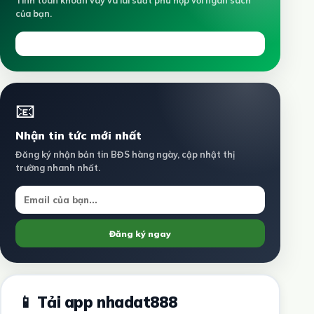
Tính toán khoản vay và lãi suất phù hợp với ngân sách
của bạn.
Tính ngay →
📧
Nhận tin tức mới nhất
Đăng ký nhận bản tin BĐS hàng ngày, cập nhật thị
trường nhanh nhất.
Đăng ký ngay
📱 Tải app nhadat888