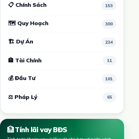
📋 Chính Sách
153
🗺 Quy Hoạch
300
🏗 Dự Án
234
🏦 Tài Chính
11
💰 Đầu Tư
101
⚖ Pháp Lý
65
🏦
Tính lãi vay BĐS