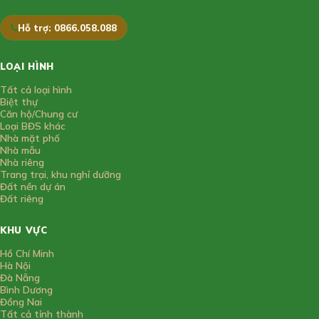
Hỗ trợ: 0866.058.088
LOẠI HÌNH
Tất cả loại hình
Biệt thự
Căn hộ/Chung cư
Loại BĐS khác
Nhà mặt phố
Nhà mẫu
Nhà riêng
Trang trại, khu nghỉ dưỡng
Đất nền dự án
Đất riêng
KHU VỰC
Hồ Chí Minh
Hà Nội
Đà Nẵng
Bình Dương
Đồng Nai
Tất cả tỉnh thành