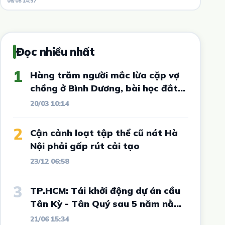
06/08 14:57
Đọc nhiều nhất
1
Hàng trăm người mắc lừa cặp vợ
chồng ở Bình Dương, bài học đắt
giá cho vô số nhà đầu tư đất nền
20/03 10:14
2
Cận cảnh loạt tập thể cũ nát Hà
Nội phải gấp rút cải tạo
23/12 06:58
3
TP.HCM: Tái khởi động dự án cầu
Tân Kỳ - Tân Quý sau 5 năm nằm
im
21/06 15:34