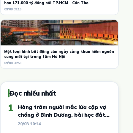
hơn 171.000 tỷ đồng nối TP.HCM - Cần Thơ
09/08 09:15
Một loại hình bất động sản ngày càng khan hiếm nguồn
cung mới tại trung tâm Hà Nội
09/08 08:53
Đọc nhiều nhất
1
Hàng trăm người mắc lừa cặp vợ
chồng ở Bình Dương, bài học đắt
giá cho vô số nhà đầu tư đất nền
20/03 10:14