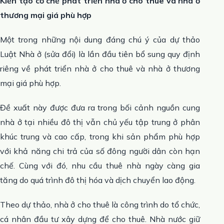
Kiến tạo cơ chế phát triển nhà ở cho thuê và nhà ở
thương mại giá phù hợp
Một trong những nội dung đáng chú ý của dự thảo
Luật Nhà ở (sửa đổi) là lần đầu tiên bổ sung quy định
riêng về phát triển nhà ở cho thuê và nhà ở thương
mại giá phù hợp.
Đề xuất này được đưa ra trong bối cảnh nguồn cung
nhà ở tại nhiều đô thị vẫn chủ yếu tập trung ở phân
khúc trung và cao cấp, trong khi sản phẩm phù hợp
với khả năng chi trả của số đông người dân còn hạn
chế. Cùng với đó, nhu cầu thuê nhà ngày càng gia
tăng do quá trình đô thị hóa và dịch chuyển lao động.
Theo dự thảo, nhà ở cho thuê là công trình do tổ chức,
cá nhân đầu tư xây dựng để cho thuê. Nhà nước giữ