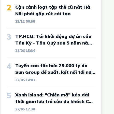
2
Cận cảnh loạt tập thể cũ nát Hà
Nội phải gấp rút cải tạo
23/12 06:58
3
TP.HCM: Tái khởi động dự án cầu
Tân Kỳ - Tân Quý sau 5 năm nằm
im
21/06 15:34
4
Tuyến cao tốc hơn 25.000 tỷ do
Sun Group đề xuất, kết nối tới nơi
từng "sôi sục" vì sốt đất và được
27/05 14:03
ví như Đà Lạt thứ 2 của Tây
Nguyên có diễn biến mới
5
Xanh Island: “Chiến mã” kéo dài
thời gian lưu trú của du khách Cát
Bà
27/05 17:30