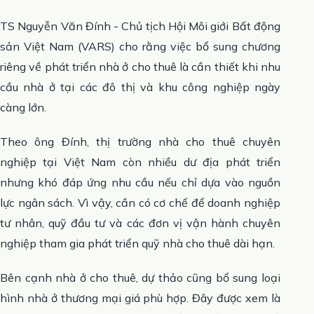
TS Nguyễn Văn Đính - Chủ tịch Hội Môi giới Bất động
sản Việt Nam (VARS) cho rằng việc bổ sung chương
riêng về phát triển nhà ở cho thuê là cần thiết khi nhu
cầu nhà ở tại các đô thị và khu công nghiệp ngày
càng lớn.
Theo ông Đính, thị trường nhà cho thuê chuyên
nghiệp tại Việt Nam còn nhiều dư địa phát triển
nhưng khó đáp ứng nhu cầu nếu chỉ dựa vào nguồn
lực ngân sách. Vì vậy, cần có cơ chế để doanh nghiệp
tư nhân, quỹ đầu tư và các đơn vị vận hành chuyên
nghiệp tham gia phát triển quỹ nhà cho thuê dài hạn.
Bên cạnh nhà ở cho thuê, dự thảo cũng bổ sung loại
hình nhà ở thương mại giá phù hợp. Đây được xem là