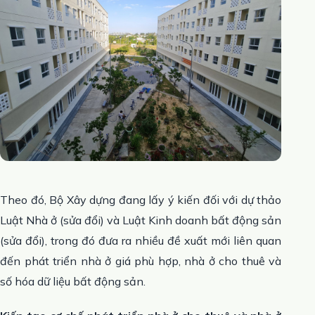
Theo đó, Bộ Xây dựng đang lấy ý kiến đối với dự thảo
Luật Nhà ở (sửa đổi) và Luật Kinh doanh bất động sản
(sửa đổi), trong đó đưa ra nhiều đề xuất mới liên quan
đến phát triển nhà ở giá phù hợp, nhà ở cho thuê và
số hóa dữ liệu bất động sản.