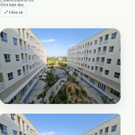
09/07/2026 07:20
24 lượt đọc
🔗 Chia sẻ