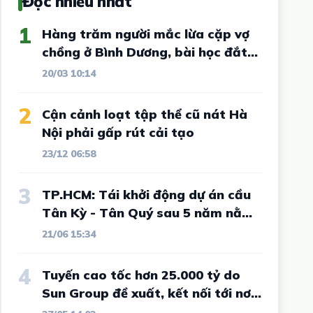
Đọc nhiều nhất
1
Hàng trăm người mắc lừa cặp vợ
chồng ở Bình Dương, bài học đắt
giá cho vô số nhà đầu tư đất nền
20/03 10:14
2
Cận cảnh loạt tập thể cũ nát Hà
Nội phải gấp rút cải tạo
23/12 06:58
3
TP.HCM: Tái khởi động dự án cầu
Tân Kỳ - Tân Quý sau 5 năm nằm
im
21/06 15:34
4
Tuyến cao tốc hơn 25.000 tỷ do
Sun Group đề xuất, kết nối tới nơi
từng "sôi sục" vì sốt đất và được