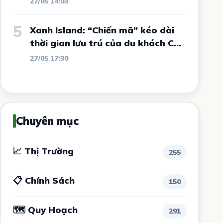
27/05 14:03
ví như Đà Lạt thứ 2 của Tây
Nguyên có diễn biến mới
5
Xanh Island: “Chiến mã” kéo dài
thời gian lưu trú của du khách Cát
Bà
27/05 17:30
Chuyên mục
📈 Thị Trường
255
📋 Chính Sách
150
🗺 Quy Hoạch
291