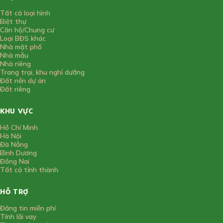
Tất cả loại hình
Biệt thự
Căn hộ/Chung cư
Loại BĐS khác
Nhà mặt phố
Nhà mẫu
Nhà riêng
Trang trại, khu nghỉ dưỡng
Đất nền dự án
Đất riêng
KHU VỰC
Hồ Chí Minh
Hà Nội
Đà Nẵng
Bình Dương
Đồng Nai
Tất cả tỉnh thành
HỖ TRỢ
Đăng tin miễn phí
Tính lãi vay