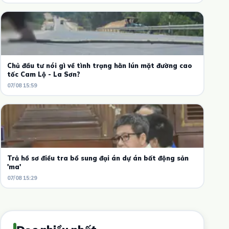
Chủ đầu tư nói gì về tình trạng hằn lún mặt đường cao
tốc Cam Lộ - La Sơn?
07/08 15:59
Trả hồ sơ điều tra bổ sung đại án dự án bất động sản
'ma'
07/08 15:29