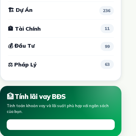
🏗 Dự Án
236
🏦 Tài Chính
11
💰 Đầu Tư
99
⚖ Pháp Lý
63
🏦
Tính lãi vay BĐS
Tính toán khoản vay và lãi suất phù hợp với ngân sách
của bạn.
Tính ngay →