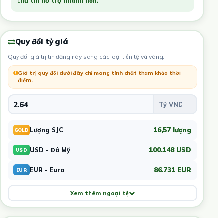
chủ tin hỗ trợ nhanh hơn.
Quy đổi tỷ giá
Quy đổi giá trị tin đăng này sang các loại tiền tệ và vàng:
Giá trị quy đổi dưới đây chỉ mang tính chất
tham khảo thời
điểm
.
16,57 lượng
Lượng SJC
GOLD
100.148 USD
USD - Đô Mỹ
USD
86.731 EUR
EUR - Euro
EUR
Xem thêm ngoại tệ