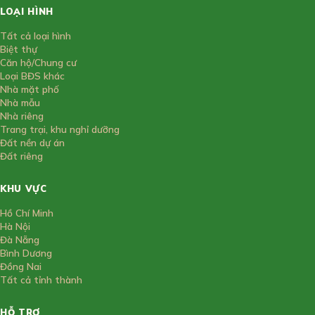
LOẠI HÌNH
Tất cả loại hình
Biệt thự
Căn hộ/Chung cư
Loại BĐS khác
Nhà mặt phố
Nhà mẫu
Nhà riêng
Trang trại, khu nghỉ dưỡng
Đất nền dự án
Đất riêng
KHU VỰC
Hồ Chí Minh
Hà Nội
Đà Nẵng
Bình Dương
Đồng Nai
Tất cả tỉnh thành
HỖ TRỢ