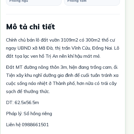
Phòng ngủ
Phòng tắm
Mô tả chi tiết
Chính chủ bán lô đất vườn 3109m2 có 300m2 thổ cư
ngay UBND xã Mã Đà, thị trấn Vĩnh Cửu, Đồng Nai. Lô
đất tọa lạc ven hồ Trị An nên khí hậu mát mẻ.
Đất MT đường nông thôn 3m, hiện đang trồng cam, ổi.
Tiện xây khu nghĩ dưỡng gia đình để cuối tuần tránh xa
cuộc sống náo nhiệt ở Thành phố, hơn nữa có trái cây
sạch để thưởng thức.
DT: 62.5x56.5m
Pháp lý: Sổ hồng riêng
Liên hệ 0988661501