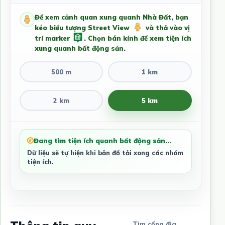
Để xem cảnh quan xung quanh Nhà Đất, bạn
kéo biểu tượng Street View
và thả vào vị
trí marker
. Chọn bán kính để xem tiện ích
xung quanh bất động sản.
500 m
1 km
2 km
5 km
Đang tìm tiện ích quanh bất động sản...
Dữ liệu sẽ tự hiện khi bản đồ tải xong các nhóm
tiện ích.
Tìm cổng địa