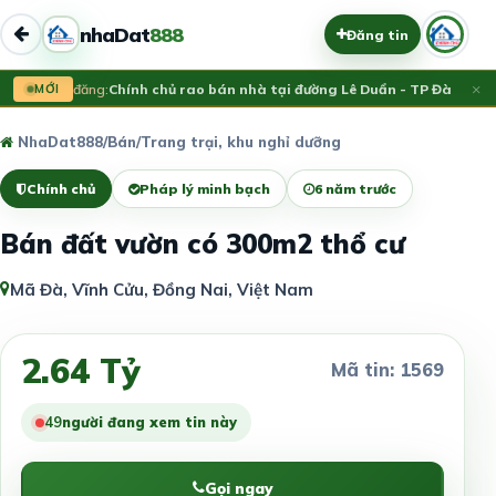
nhaDat
888
Đăng tin
×
MỚI
Vừa đăng:
Chính chủ rao bán nhà tại đường Lê Duẩn - TP Đà Nẵng; 
NhaDat888
/
Bán
/
Trang trại, khu nghỉ dưỡng
Chính chủ
Pháp lý minh bạch
6 năm trước
Bán đất vườn có 300m2 thổ cư
Mã Đà, Vĩnh Cửu, Đồng Nai, Việt Nam
2.64 Tỷ
Mã tin: 1569
49
người đang xem tin này
Gọi ngay