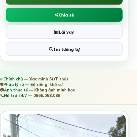
Chia sẻ
Lãi vay
Tin tương tự
✅
Chính chủ
— Xác minh SĐT thật
🛡️
Pháp lý rõ
— Sổ riêng, thổ cư
📷
Ảnh thực tế
— Không ảnh minh họa
📞
Hỗ trợ 24/7
— 0866.058.088