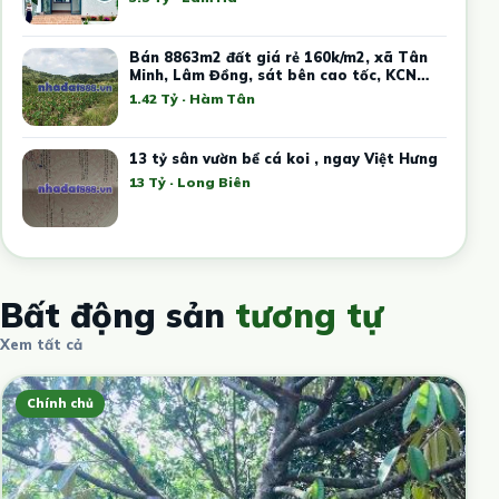
Bán 8863m2 đất giá rẻ 160k/m2, xã Tân
Minh, Lâm Đồng, sát bên cao tốc, KCN
Tân Đức Sonadezi
1.42 Tỷ · Hàm Tân
13 tỷ sân vườn bể cá koi , ngay Việt Hưng
13 Tỷ · Long Biên
Bất động sản
tương tự
Xem tất cả
Chính chủ