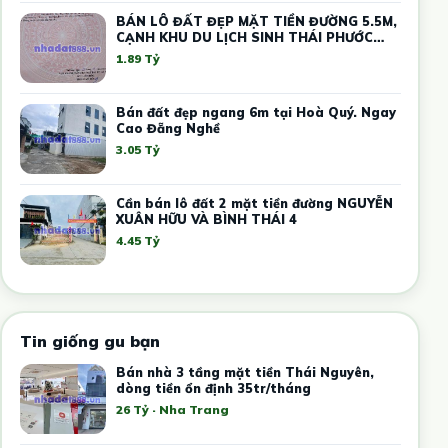
BÁN LÔ ĐẤT ĐẸP MẶT TIỀN ĐƯỜNG 5.5M,
CẠNH KHU DU LỊCH SINH THÁI PHƯỚC
SƠN
1.89 Tỷ
Bán đất đẹp ngang 6m tại Hoà Quý. Ngay
Cao Đẵng Nghề
3.05 Tỷ
Cần bán lô đất 2 mặt tiền đường NGUYỄN
XUÂN HỮU VÀ BÌNH THÁI 4
4.45 Tỷ
Tin giống gu bạn
Bán nhà 3 tầng mặt tiền Thái Nguyên,
dòng tiền ổn định 35tr/tháng
26 Tỷ · Nha Trang