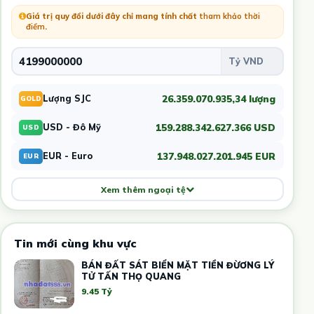
Giá trị quy đổi dưới đây chỉ mang tính chất
tham khảo thời
điểm
.
26.359.070.935,34 lượng
Lượng SJC
GOLD
159.288.342.627.366 USD
USD - Đô Mỹ
USD
137.948.027.201.945 EUR
EUR - Euro
EUR
Xem thêm ngoại tệ
Tin mới cùng khu vực
BÁN ĐẤT SÁT BIỂN MẶT TIỀN ĐỪƠNG LÝ
TỬ TẤN THỌ QUANG
9.45 Tỷ