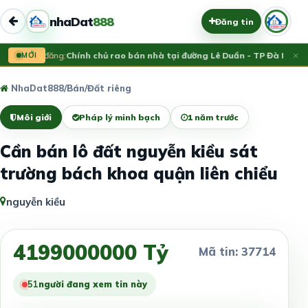
nhaDat
888
Đăng tin
×
Vừa đăng:
MỚI
Chính chủ rao bán nhà tại đường Lê Duẩn - TP Đà Nẵng; 
NhaDat888
/
Bán
/
Đất riêng
Môi giới
Pháp lý minh bạch
1 năm trước
Cần bán lô đất nguyễn kiều sát
trường bách khoa quận liên chiểu
nguyễn kiều
4199000000 Tỷ
Mã tin: 37714
51
người đang xem tin này