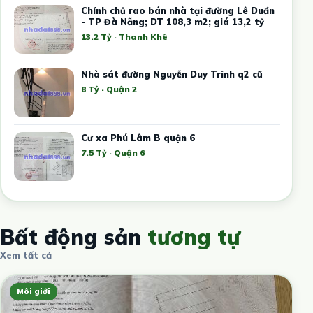
Chính chủ rao bán nhà tại đường Lê Duẩn
- TP Đà Nẵng; DT 108,3 m2; giá 13,2 tỷ
13.2 Tỷ · Thanh Khê
Nhà sát đường Nguyễn Duy Trinh q2 cũ
8 Tỷ · Quận 2
Cư xa Phú Lâm B quận 6
7.5 Tỷ · Quận 6
Bất động sản
tương tự
Xem tất cả
Môi giới