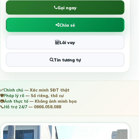
Gọi ngay
Chia sẻ
Lãi vay
Tin tương tự
✅
Chính chủ
— Xác minh SĐT thật
🛡️
Pháp lý rõ
— Sổ riêng, thổ cư
📷
Ảnh thực tế
— Không ảnh minh họa
📞
Hỗ trợ 24/7
— 0866.058.088