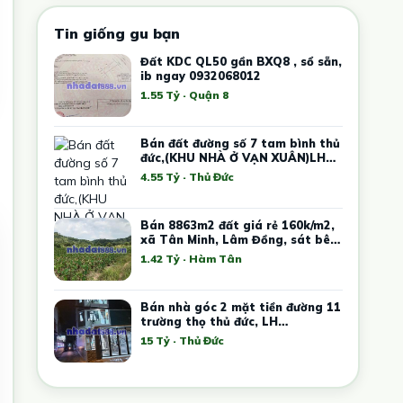
Tin giống gu bạn
Đất KDC QL50 gần BXQ8 , sổ sẵn,
ib ngay 0932068012
1.55 Tỷ · Quận 8
Bán đất đường số 7 tam bình thủ
đức,(KHU NHÀ Ở VẠN XUÂN)LH
0908795128.
4.55 Tỷ · Thủ Đức
Bán 8863m2 đất giá rẻ 160k/m2,
xã Tân Minh, Lâm Đồng, sát bên
cao tốc, KCN Tân Đức Sonadezi
1.42 Tỷ · Hàm Tân
Bán nhà góc 2 mặt tiền đường 11
trường thọ thủ đức, LH
0909428959.
15 Tỷ · Thủ Đức