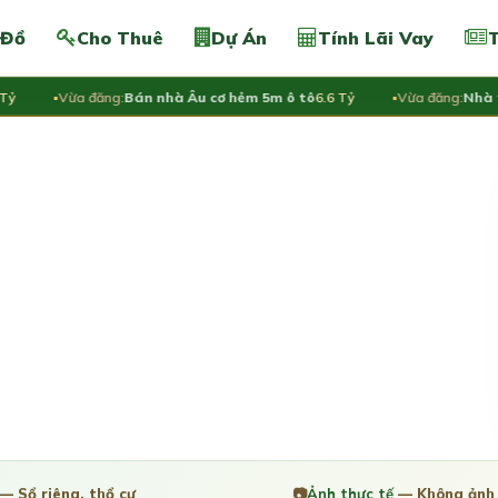
 Đồ
Cho Thuê
Dự Án
Tính Lãi Vay
T
Vừa đăng:
Bán nhà Âu cơ hẻm 5m ô tô
6.6 Tỷ
Vừa đăng:
Nhà tập t
— Sổ riêng, thổ cư
📷
Ảnh thực tế
— Không ảnh 