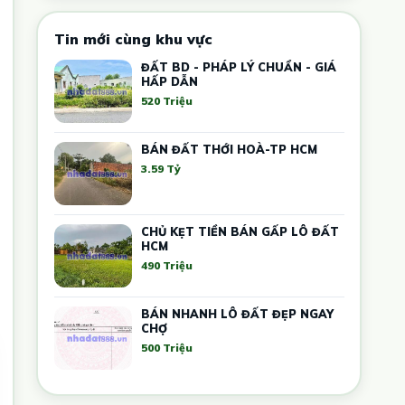
Tin mới cùng khu vực
ĐẤT BD - PHÁP LÝ CHUẨN - GIÁ
HẤP DẪN
520 Triệu
BÁN ĐẤT THỚI HOÀ-TP HCM
3.59 Tỷ
CHỦ KẸT TIỀN BÁN GẤP LÔ ĐẤT
HCM
490 Triệu
BÁN NHANH LÔ ĐẤT ĐẸP NGAY
CHỢ
500 Triệu