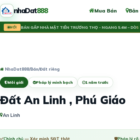
nhaDat
888
Mua Bán
Bản
 CẦN BÁN GẤP NHÀ MẶT TIỀN TRƯƠNG THỌ - NGANG 5.4M – DÒ
MỚI
5 Tỷ
NhaDat888
/
Bán
/
Đất riêng
Môi giới
Pháp lý minh bạch
1 năm trước
Đất An Linh , Phú Giáo
An Linh
✅
Chính chủ
— Xác minh SĐT thật
🛡️
Pháp lý rõ