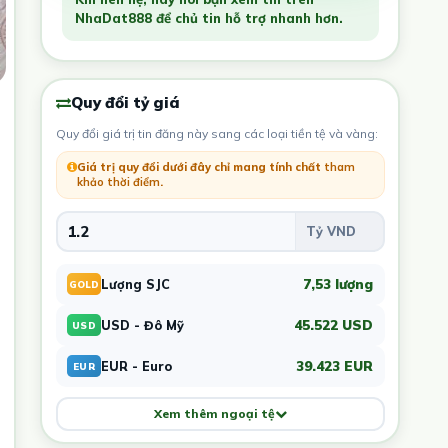
NhaDat888 để chủ tin hỗ trợ nhanh hơn.
Quy đổi tỷ giá
Quy đổi giá trị tin đăng này sang các loại tiền tệ và vàng:
Giá trị quy đổi dưới đây chỉ mang tính chất
tham
khảo thời điểm
.
7,53 lượng
Lượng SJC
GOLD
45.522 USD
USD - Đô Mỹ
USD
39.423 EUR
EUR - Euro
EUR
Xem thêm ngoại tệ