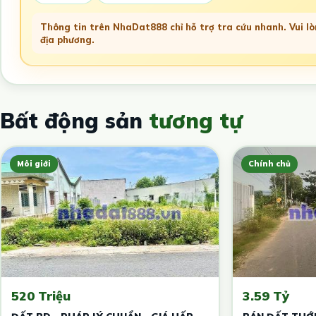
Thông tin trên NhaDat888 chỉ hỗ trợ tra cứu nhanh. Vui lòn
địa phương.
Bất động sản
tương tự
Môi giới
Chính chủ
520 Triệu
3.59 Tỷ