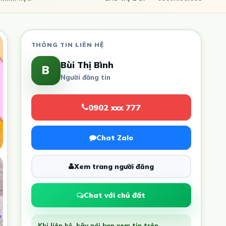
THÔNG TIN LIÊN HỆ
Bùi Thị Bình
B
Người đăng tin
0902 xxx 777
Chat Zalo
Xem trang người đăng
Chat với chủ đất
Khi liên hệ, hãy nói bạn xem tin trên