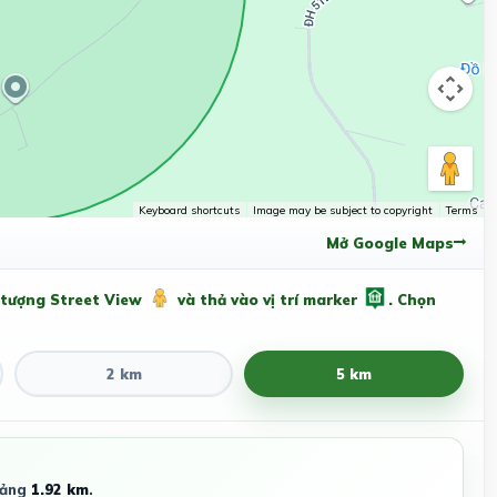
Keyboard shortcuts
Image may be subject to copyright
Terms
Mở Google Maps
 tượng Street View
và thả vào vị trí marker
. Chọn
2 km
5 km
oảng
1.92 km
.