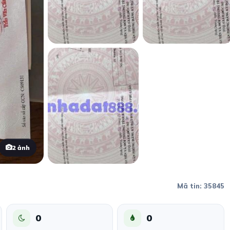
2 ảnh
Mã tin: 35845
0
0