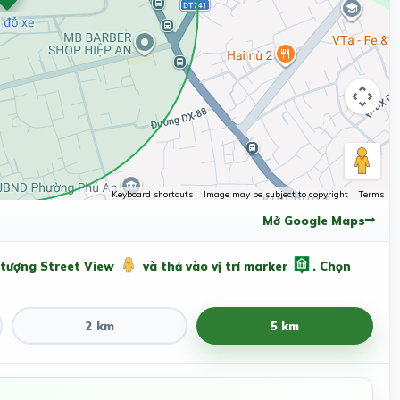
Keyboard shortcuts
Image may be subject to copyright
Terms
Mở Google Maps
 tượng Street View
và thả vào vị trí marker
. Chọn
2 km
5 km