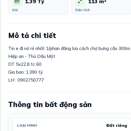
1.39 Tỷ
113 m²
Giá
Diện tích
Mô tả chi tiết
Tin e đi nó rẻ nhất 1/phan đăng lưu cách chợ bưng cầu 300m
Hiệp an - Thủ Dầu Một
DT 5x22,8 tc 60
Gia ban: 1.390 tỷ
LH : 0902750777
Thông tin bất động sản
Đất riêng
LOẠI HÌNH