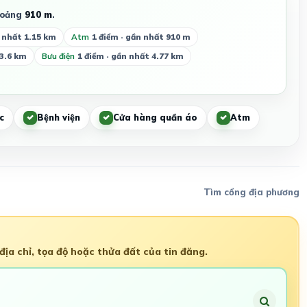
hoảng
910 m
.
n nhất 1.15 km
Atm
1 điểm · gần nhất 910 m
 3.6 km
Bưu điện
1 điểm · gần nhất 4.77 km
c
Bệnh viện
Cửa hàng quần áo
Atm
Tìm cổng địa phương
ịa chỉ, tọa độ hoặc thửa đất của tin đăng.