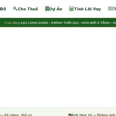
 Đồ
Cho Thuê
Dự Án
Tính Lãi Vay
T
Vừa đăng:
LẠC LONG QUÂN – P.BÌNH THỚI Q11 – NHÀ MỚI 6 TẦNG – HXH –
— Sổ riêng, thổ cư
📷
Ảnh thực tế
— Không ảnh 