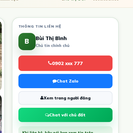
THÔNG TIN LIÊN HỆ
Bùi Thị Bình
B
Chủ tin chính chủ
0902 xxx 777
Chat Zalo
Xem trang người đăng
Chat với chủ đất
Khi liên hệ, hãy nói bạn xem tin trên