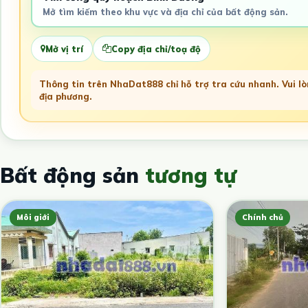
Mở tìm kiếm theo khu vực và địa chỉ của bất động sản.
Mở vị trí
Copy địa chỉ/toạ độ
Thông tin trên NhaDat888 chỉ hỗ trợ tra cứu nhanh. Vui lòn
địa phương.
Bất động sản
tương tự
Môi giới
Chính chủ