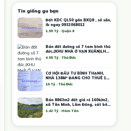
Tin giống gu bạn
Đất KDC QL50 gần BXQ8 , sổ sẵn,
ib ngay 0932068012
1.55 Tỷ · Quận 8
Bán đất đường số 7 tam bình thủ
đức,(KHU NHÀ Ở VẠN XUÂN)LH
0908795128.
4.55 Tỷ · Thủ Đức
CƠ HỘI ĐẦU TƯ BÌNH THẠNH,
NHÀ 138M² ĐANG CHO THUÊ 17
PHÒNG TRỌ, GIÁ CHỈ 19 TỶ
19 Tỷ · Thủ Đức
Bán 8863m2 đất giá rẻ 160k/m2,
xã Tân Minh, Lâm Đồng, sát bên
cao tốc, KCN Tân Đức Sonadezi
1.42 Tỷ · Hàm Tân