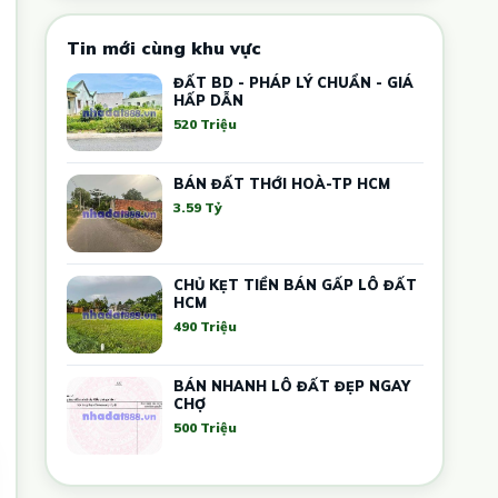
Tin mới cùng khu vực
ĐẤT BD - PHÁP LÝ CHUẨN - GIÁ
HẤP DẪN
520 Triệu
BÁN ĐẤT THỚI HOÀ-TP HCM
3.59 Tỷ
CHỦ KẸT TIỀN BÁN GẤP LÔ ĐẤT
HCM
490 Triệu
BÁN NHANH LÔ ĐẤT ĐẸP NGAY
CHỢ
500 Triệu