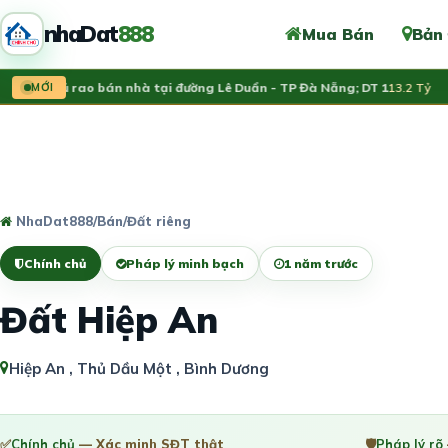
nhaDat
888
Mua Bán
Bản
nh chủ rao bán nhà tại đường Lê Duẩn - TP Đà Nẵng; DT 1
MỚI
13.2 Tỷ
NhaDat888
/
Bán
/
Đất riêng
Chính chủ
Pháp lý minh bạch
1 năm trước
Đất Hiệp An
Hiệp An , Thủ Dầu Một , Bình Dương
✅
Chính chủ
— Xác minh SĐT thật
🛡️
Pháp lý rõ