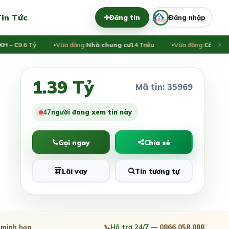
in Tức
Đăng tin
Đăng nhập
×
 C
9.6 Tỷ
Vừa đăng:
Nhà chung cư
14 Triệu
Vừa đăng:
Cần Bán Biệ
1.39 Tỷ
Mã tin: 35969
47
người đang xem tin này
Gọi ngay
Chia sẻ
Lãi vay
Tin tương tự
minh họa
📞
Hỗ trợ 24/7
— 0866.058.088