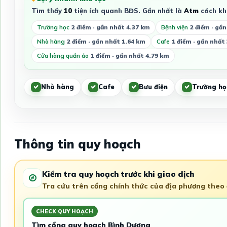
Tìm thấy
10
tiện ích quanh BĐS. Gần nhất là
Atm
cách k
Trường học
2 điểm · gần nhất 4.37 km
Bệnh viện
2 điểm · gầ
Nhà hàng
2 điểm · gần nhất 1.64 km
Cafe
1 điểm · gần nhất
Cửa hàng quần áo
1 điểm · gần nhất 4.79 km
Nhà hàng
Cafe
Bưu điện
Trường họ
Thông tin quy hoạch
Kiểm tra quy hoạch trước khi giao dịch
Tra cứu trên cổng chính thức của địa phương theo đ
CHECK QUY HOẠCH
Tìm cổng quy hoạch Bình Dương