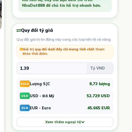
NhaDat888 để chủ tin hỗ trợ nhanh hơn.
Quy đổi tỷ giá
Quy đổi giá trị tin đăng này sang các loại tiền tệ và vàng:
Giá trị quy đổi dưới đây chỉ mang tính chất
tham
khảo thời điểm
.
8,73 lượng
Lượng SJC
GOLD
52.729 USD
USD - Đô Mỹ
USD
45.665 EUR
EUR - Euro
EUR
Xem thêm ngoại tệ