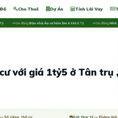
 Đồ
Cho Thuê
Dự Án
Tính Lãi Vay
T
Vừa đăng:
Bán nhà Âu cơ hẻm 5m ô tô
6.6 Tỷ
Vừa đăng:
Nhà tập 
ư với giá 1tỷ5 ở Tân trụ 
— Sổ riêng, thổ cư
📷
Ảnh thực tế
— Không ảnh 