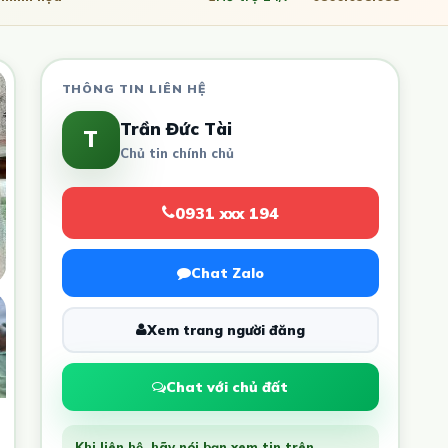
THÔNG TIN LIÊN HỆ
Trần Đức Tài
T
Chủ tin chính chủ
0931 xxx 194
Chat Zalo
Xem trang người đăng
Chat với chủ đất
Khi liên hệ, hãy nói bạn xem tin trên