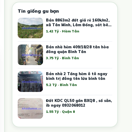
Tin giống gu bạn
Bán 8863m2 đất giá rẻ 160k/m2,
xã Tân Minh, Lâm Đồng, sát bên
cao tốc, KCN Tân Đức Sonadezi
1.42 Tỷ · Hàm Tân
Bán nhà hẻm 409/18/28 tân hòa
đông quận Bình Tân
3.75 Tỷ · Bình Tân
Bán nhà 2 Tầng hẻm ô tô ngay
bình trị đông tên lửa bình tân
5.2 Tỷ · Bình Tân
Đất KDC QL50 gần BXQ8 , sổ sẵn,
ib ngay 0932068012
1.55 Tỷ · Quận 8