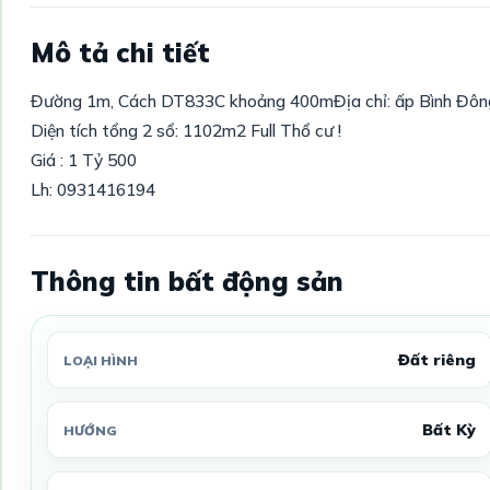
Mô tả chi tiết
Đường 1m, Cách DT833C khoảng 400mĐịa chỉ: ấp Bình Đông,
Diện tích tổng 2 sổ: 1102m2 Full Thổ cư !
Giá : 1 Tỷ 500
Lh: 0931416194
Thông tin bất động sản
Đất riêng
LOẠI HÌNH
Bất Kỳ
HƯỚNG