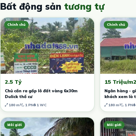
Bất động sản
tương tự
Chính chủ
Chính chủ
2.5 Tỷ
15 Triệu/m
Chủ cần ra gấp lô đất vàng 6x30m
Ngân hàng - gi
Dulick thổ cư
khách xem là t
180 m²
1 PN
1 WC
180 m²
1 PN
Môi giới
Môi giới