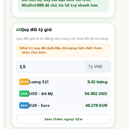
NhaDat888 để chủ tin hỗ trợ nhanh hơn.
Quy đổi tỷ giá
Quy đổi giá trị tin đăng này sang các loại tiền tệ và vàng:
Giá trị quy đổi dưới đây chỉ mang tính chất
tham
khảo thời điểm
.
9,42 lượng
Lượng SJC
GOLD
56.902 USD
USD - Đô Mỹ
USD
49.279 EUR
EUR - Euro
EUR
Xem thêm ngoại tệ