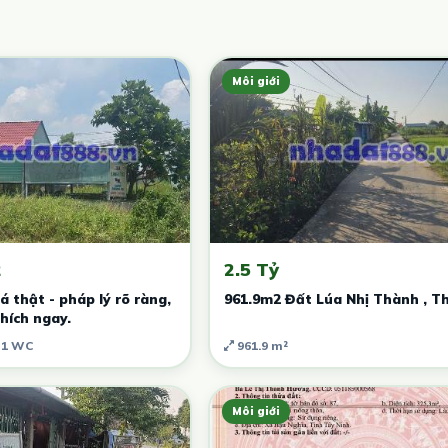
Môi giới
2
2.5 Tỷ
á thật - pháp lý rõ ràng,
961.9m2 Đất Lúa Nhị Thành , T
hích ngay.
1 WC
961.9 m²
Môi giới