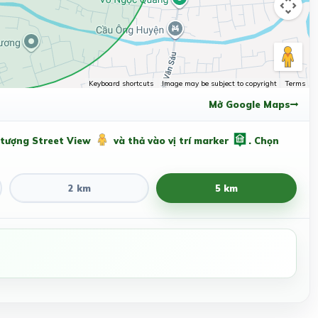
Keyboard shortcuts
Image may be subject to copyright
Terms
Mở Google Maps
 tượng Street View
và thả vào vị trí marker
. Chọn
2 km
5 km