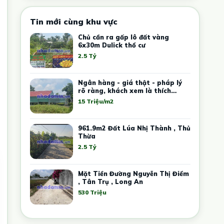
Tin mới cùng khu vực
Chủ cần ra gấp lô đất vàng
6x30m Dulick thổ cư
2.5 Tỷ
Ngân hàng - giá thật - pháp lý
rõ ràng, khách xem là thích
ngay.
15 Triệu/m2
961.9m2 Đất Lúa Nhị Thành , Thủ
Thừa
2.5 Tỷ
Mặt Tiền Đường Nguyễn Thị Điểm
, Tân Trụ , Long An
530 Triệu