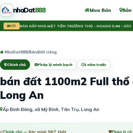
nhaDat
888
Mua Bán
Bản
Ủ CẦN BÁN GẤP NHÀ MẶT TIỀN TRƯƠNG THỌ - NGANG 5.4M – DÒ
MỚI
5 Tỷ
NhaDat888
/
Bán
/
Đất riêng
Chính chủ
Pháp lý minh bạch
1 năm trước
bán đất 1100m2 Full thổ c
Long An
Ấp Bình Đông, xã Mỹ Bình, Tân Trụ, Long An
✅
Chính chủ
— Xác minh SĐT thật
🛡️
Pháp lý rõ