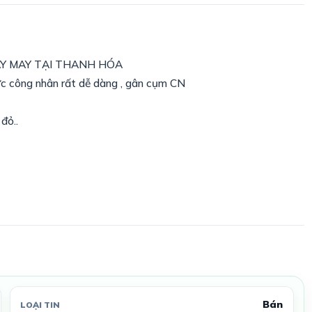
Y MAY TẠI THANH HÓA
lực công nhân rất dễ dàng , gân cụm CN
đỏ..
Bán
LOẠI TIN