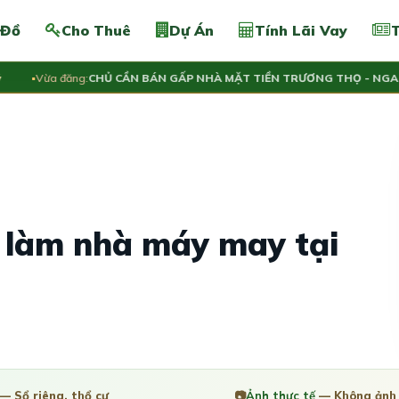
 Đồ
Cho Thuê
Dự Án
Tính Lãi Vay
T
Vừa đăng:
CHỦ CẦN BÁN GẤP NHÀ MẶT TIỀN TRƯƠNG THỌ - NGANG 5
 làm nhà máy may tại
— Sổ riêng, thổ cư
📷
Ảnh thực tế
— Không ảnh 