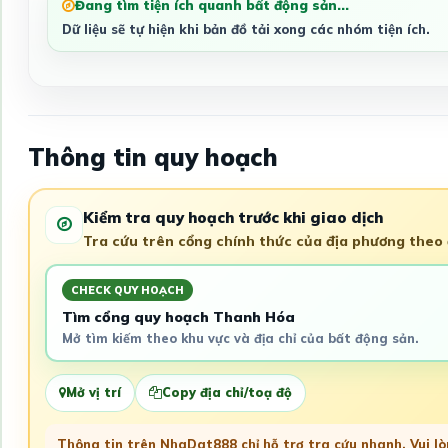
Đang tìm tiện ích quanh bất động sản...
Dữ liệu sẽ tự hiện khi bản đồ tải xong các nhóm tiện ích.
Thông tin quy hoạch
Kiểm tra quy hoạch trước khi giao dịch
Tra cứu trên cổng chính thức của địa phương theo đ
CHECK QUY HOẠCH
Tìm cổng quy hoạch Thanh Hóa
Mở tìm kiếm theo khu vực và địa chỉ của bất động sản.
Mở vị trí
Copy địa chỉ/toạ độ
Thông tin trên NhaDat888 chỉ hỗ trợ tra cứu nhanh. Vui lòn