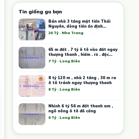
Tin giống gu bạn
Bán nhà 3 tầng mặt tiền Thái
Nguyên, dòng tiền ổn định
35tr/tháng
26 Tỷ · Nha Trang
65 m đất . 7 tỷ ô tô vào đất ngay
thượng thanh , hiếm . rẻ . độc
quyền
7 Tỷ · Long Biên
8 tỷ 120 m , nhà 2 tầng , 30 m ra
ô tô tránh ngay thượng thanh
8 Tỷ · Long Biên
Nhỉnh 6 tỷ 56 m đất thanh am ,
ngõ nông ô tô đỗ cổng
6 Tỷ · Long Biên