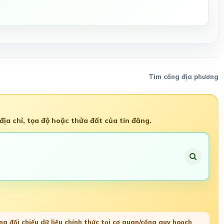
Tìm cổng địa phương
ịa chỉ, tọa độ hoặc thửa đất của tin đăng.
g đối chiếu dữ liệu chính thức tại cơ quan/cổng quy hoạch