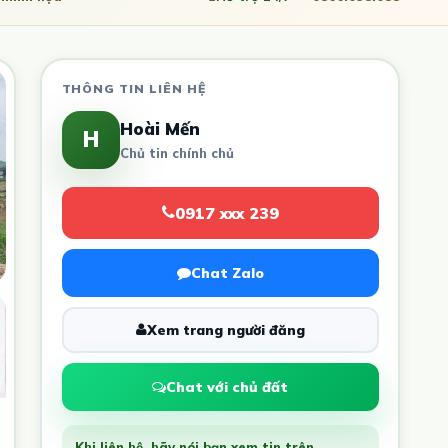
THÔNG TIN LIÊN HỆ
Hoài Mến
H
Chủ tin chính chủ
0917 xxx 239
Chat Zalo
Xem trang người đăng
Chat với chủ đất
Khi liên hệ, hãy nói bạn xem tin trên