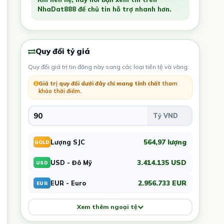
NhaDat888 để chủ tin hỗ trợ nhanh hơn.
Quy đổi tỷ giá
Quy đổi giá trị tin đăng này sang các loại tiền tệ và vàng:
Giá trị quy đổi dưới đây chỉ mang tính chất
tham
khảo thời điểm
.
564,97 lượng
Lượng SJC
GOLD
3.414.135 USD
USD - Đô Mỹ
USD
2.956.733 EUR
EUR - Euro
EUR
Xem thêm ngoại tệ