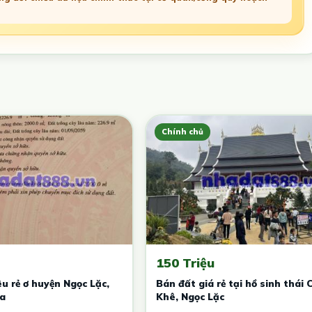
Chính chủ
150 Triệu
êu rẻ ơ huyện Ngọc Lặc,
Bán đất giá rẻ tại hồ sinh thái 
a
Khê, Ngọc Lặc