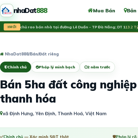
nhaDat
888
Mua Bán
Bản
Chính chủ rao bán nhà tại đường Lê Duẩn - TP Đà Nẵng; DT 1
MỚI
13.2 Tỷ
NhaDat888
/
Bán
/
Đất riêng
Chính chủ
Pháp lý minh bạch
2 năm trước
Bán 5ha đất công nghiệp
thanh hóa
xã Định Hưng, Yên Định, Thanh Hoá, Việt Nam
✅
Chính chủ
— Xác minh SĐT thật
🛡️
Pháp lý rõ