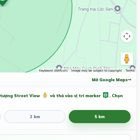
Keyboard shortcuts
Image may be subject to copyright
Terms
Mở Google Maps
 tượng Street View
và thả vào vị trí marker
. Chọn
2 km
5 km