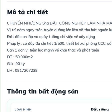
Mô tả chi tiết
CHUYỂN NHƯỢNG 5ha ĐẤT CÔNG NGHIỆP LÀM NHÀ MÁ
Vị trí: nằm ngay trên tuyến đường lớn liên xã thu hút nguồn 
Đất đã san lấp và quây tường chỉ việc về xây dựng
Pháp lý : có đầy đủ chi tiết 1/500, thiết kế xd, phòng CCC, sổ 
Cần 1 đơn vị tiềm lực mạnh về khai thác và phát triển
DT : 50.000m2
Giá : 90 tỷ
LH : 0917207239
Thông tin bất động sản
Đất riêng
LOẠI HÌNH