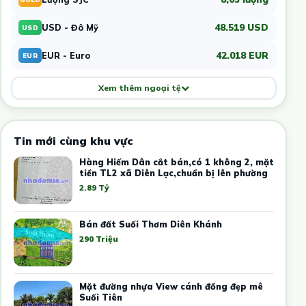
48.519 USD
USD - Đô Mỹ
USD
42.018 EUR
EUR - Euro
EUR
Xem thêm ngoại tệ
Tin mới cùng khu vực
Hàng Hiếm Dân cắt bán,có 1 không 2, mặt
tiền TL2 xã Diên Lạc,chuẩn bị lên phường
2.89 Tỷ
Bán đất Suối Thơm Diên Khánh
290 Triệu
Mặt đường nhựa View cánh đồng đẹp mê
Suối Tiên