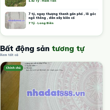
1.42 Tỷ · Hàm Tân
7 tỷ, ngay thượng thanh gần phố , lô góc
ngõ thông , dân xây kiên cố
7 Tỷ · Long Biên
Bất động sản
tương tự
Xem tất cả
Chính chủ