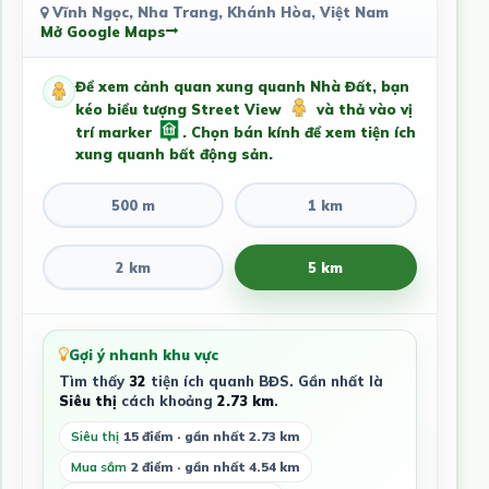
Vĩnh Ngọc, Nha Trang, Khánh Hòa, Việt Nam
Mở Google Maps
Để xem cảnh quan xung quanh Nhà Đất, bạn
kéo biểu tượng Street View
và thả vào vị
trí marker
. Chọn bán kính để xem tiện ích
xung quanh bất động sản.
500 m
1 km
2 km
5 km
Gợi ý nhanh khu vực
Tìm thấy
32
tiện ích quanh BĐS. Gần nhất là
Siêu thị
cách khoảng
2.73 km
.
Siêu thị
15 điểm · gần nhất 2.73 km
Mua sắm
2 điểm · gần nhất 4.54 km