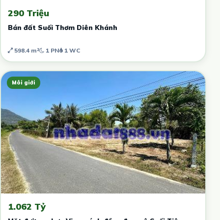
290 Triệu
Bán đất Suối Thơm Diên Khánh
598.4 m²
1 PN
1 WC
Môi giới
1.062 Tỷ