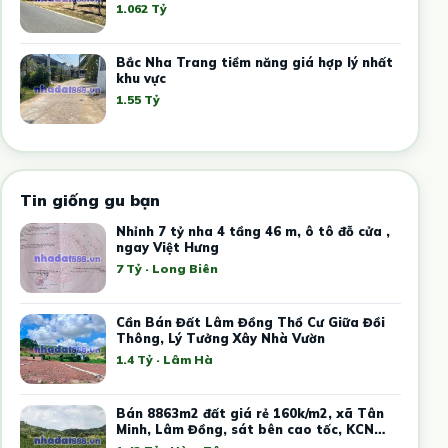
1.062 Tỷ
Bắc Nha Trang tiềm năng giá hợp lý nhất
khu vực
1.55 Tỷ
Tin giống gu bạn
Nhỉnh 7 tỷ nha 4 tầng 46 m, ô tô đỗ cửa ,
ngay Việt Hưng
7 Tỷ · Long Biên
Cần Bán Đất Lâm Đồng Thổ Cư Giữa Đồi
Thông, Lý Tưởng Xây Nhà Vườn
1.4 Tỷ · Lâm Hà
Bán 8863m2 đất giá rẻ 160k/m2, xã Tân
Minh, Lâm Đồng, sát bên cao tốc, KCN
Tân Đức Sonadezi