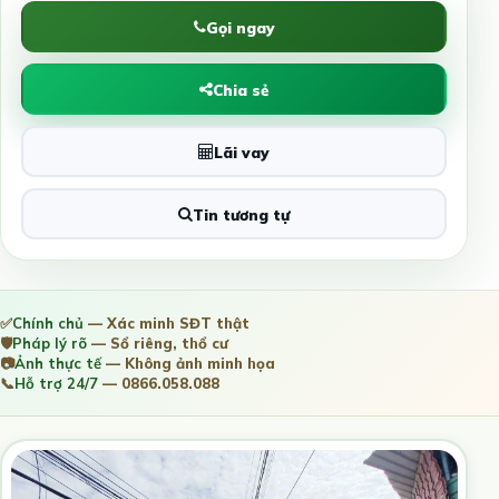
Gọi ngay
Chia sẻ
Lãi vay
Tin tương tự
✅
Chính chủ
— Xác minh SĐT thật
🛡️
Pháp lý rõ
— Sổ riêng, thổ cư
📷
Ảnh thực tế
— Không ảnh minh họa
📞
Hỗ trợ 24/7
— 0866.058.088