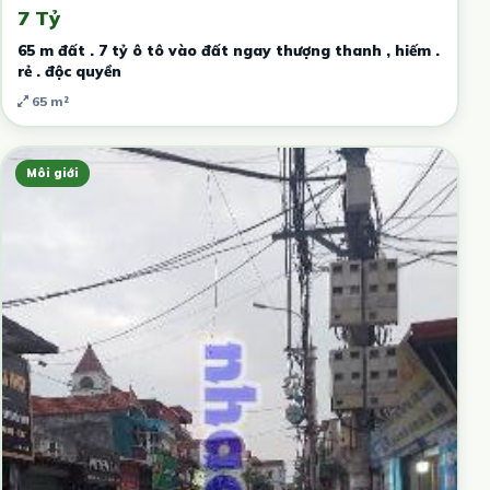
7 Tỷ
65 m đất . 7 tỷ ô tô vào đất ngay thượng thanh , hiếm .
rẻ . độc quyền
65 m²
Môi giới