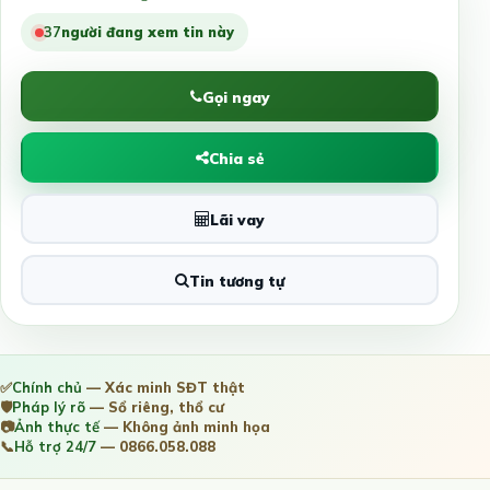
37
người đang xem tin này
Gọi ngay
Chia sẻ
Lãi vay
Tin tương tự
✅
Chính chủ
— Xác minh SĐT thật
🛡️
Pháp lý rõ
— Sổ riêng, thổ cư
📷
Ảnh thực tế
— Không ảnh minh họa
📞
Hỗ trợ 24/7
— 0866.058.088