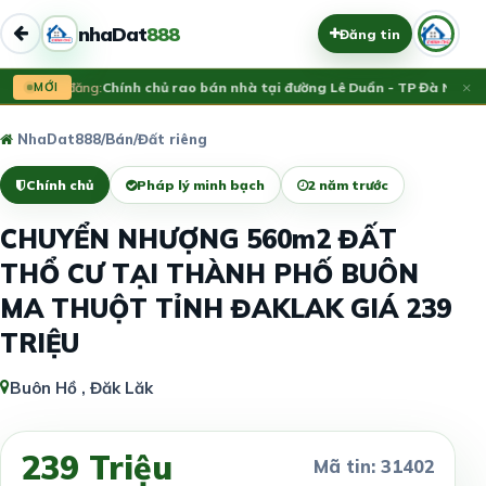
nhaDat
888
Đăng tin
×
Vừa đăng:
MỚI
Chính chủ rao bán nhà tại đường Lê Duẩn - TP Đà Nẵng; D
NhaDat888
/
Bán
/
Đất riêng
Chính chủ
Pháp lý minh bạch
2 năm trước
CHUYỂN NHƯỢNG 560m2 ĐẤT
THỔ CƯ TẠI THÀNH PHỐ BUÔN
MA THUỘT TỈNH ĐAKLAK GIÁ 239
TRIỆU
Buôn Hồ , Đăk Lăk
239 Triệu
Mã tin: 31402