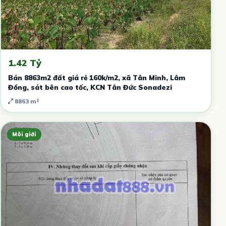
1.42 Tỷ
Bán 8863m2 đất giá rẻ 160k/m2, xã Tân Minh, Lâm
Đồng, sát bên cao tốc, KCN Tân Đức Sonadezi
8863 m²
Môi giới