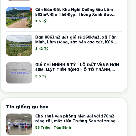
Cần Bán Đất Khu Nghỉ Dưỡng Gia Lâm
501m², Địa Thế Đẹp, Thông Xanh Bao
Quanh
1.5 Tỷ
Bán 8863m2 đất giá rẻ 160k/m2, xã Tân
Minh, Lâm Đồng, sát bên cao tốc, KCN
Tân Đức Sonadezi
1.42 Tỷ
GIÁ CHỈ NHỈNH 8 TỶ – LÔ ĐẤT VÀNG HƠN
40M, MẶT TIỀN RỘNG – Ô TÔ TRÁNH,
KINH DOANH
8.5 Tỷ
Tin giống gu bạn
Cho thuê văn phòng hiện đại với 176m2
rộng rãi, mặt tiền Trường Sơn tại trung
tâm Tân Bình
55 Triệu · Tân Bình