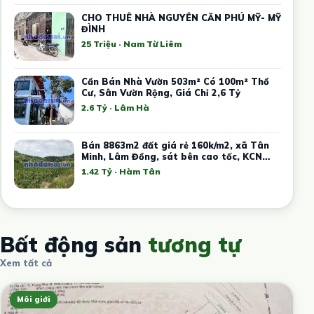
CHO THUÊ NHÀ NGUYÊN CĂN PHÚ MỸ- MỸ
ĐÌNH
25 Triệu · Nam Từ Liêm
Cần Bán Nhà Vườn 503m² Có 100m² Thổ
Cư, Sân Vườn Rộng, Giá Chỉ 2,6 Tỷ
2.6 Tỷ · Lâm Hà
Bán 8863m2 đất giá rẻ 160k/m2, xã Tân
Minh, Lâm Đồng, sát bên cao tốc, KCN
Tân Đức Sonadezi
1.42 Tỷ · Hàm Tân
Bất động sản
tương tự
Xem tất cả
Môi giới