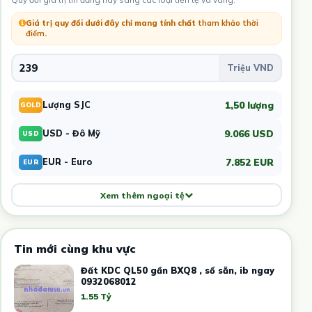
Giá trị quy đổi dưới đây chỉ mang tính chất
tham khảo thời
điểm
.
1,50 lượng
Lượng SJC
GOLD
9.066 USD
USD - Đô Mỹ
USD
7.852 EUR
EUR - Euro
EUR
Xem thêm ngoại tệ
Tin mới cùng khu vực
Đất KDC QL50 gần BXQ8 , sổ sẵn, ib ngay
0932068012
1.55 Tỷ