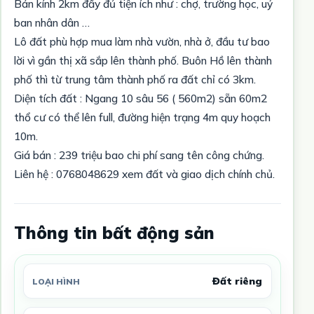
Bán kính 2km đầy đủ tiện ích như : chợ, trường học, uỷ
ban nhân dân …
Lô đất phù hợp mua làm nhà vườn, nhà ở, đầu tư bao
lời vì gần thị xã sắp lên thành phố. Buôn Hồ lên thành
phố thì từ trung tâm thành phố ra đất chỉ có 3km.
Diện tích đất : Ngang 10 sâu 56 ( 560m2) sẵn 60m2
thổ cư có thể lên full, đường hiện trạng 4m quy hoạch
10m.
Giá bán : 239 triệu bao chi phí sang tên công chứng.
Liên hệ : 0768048629 xem đất và giao dịch chính chủ.
Thông tin bất động sản
Đất riêng
LOẠI HÌNH