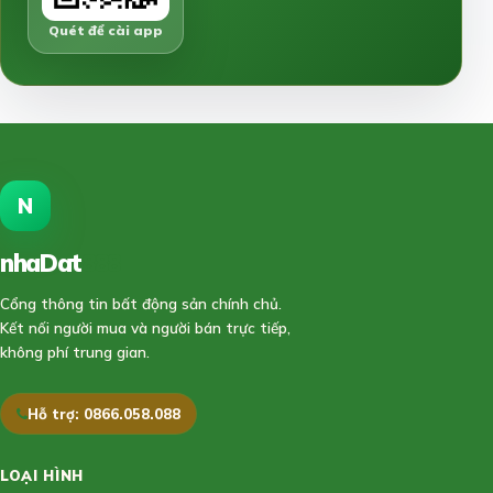
Quét để cài app
N
nhaDat
888
Cổng thông tin bất động sản chính chủ.
Kết nối người mua và người bán trực tiếp,
không phí trung gian.
Hỗ trợ: 0866.058.088
LOẠI HÌNH