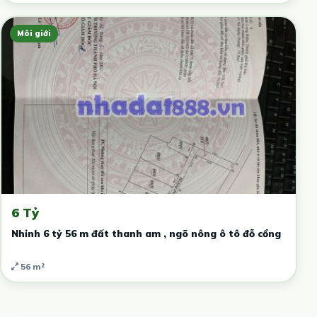
Môi giới
6 Tỷ
Nhỉnh 6 tỷ 56 m đất thanh am , ngõ nông ô tô đỗ cổng
56 m²