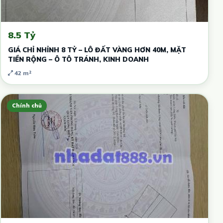
8.5 Tỷ
GIÁ CHỈ NHỈNH 8 TỶ – LÔ ĐẤT VÀNG HƠN 40M, MẶT
TIỀN RỘNG – Ô TÔ TRÁNH, KINH DOANH
42 m²
Chính chủ