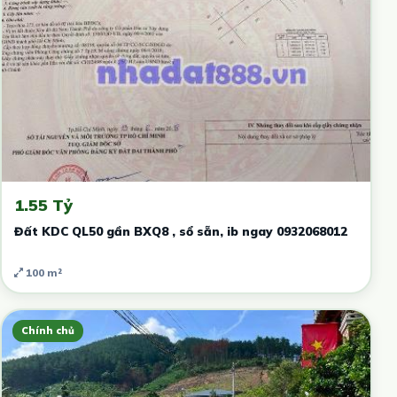
1.55 Tỷ
Đất KDC QL50 gần BXQ8 , sổ sẵn, ib ngay 0932068012
100 m²
Chính chủ