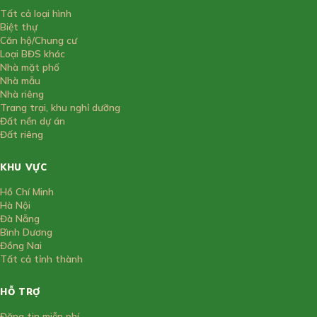
Tất cả loại hình
Biệt thự
Căn hộ/Chung cư
Loại BĐS khác
Nhà mặt phố
Nhà mẫu
Nhà riêng
Trang trại, khu nghỉ dưỡng
Đất nền dự án
Đất riêng
KHU VỰC
Hồ Chí Minh
Hà Nội
Đà Nẵng
Bình Dương
Đồng Nai
Tất cả tỉnh thành
HỖ TRỢ
Đăng tin miễn phí