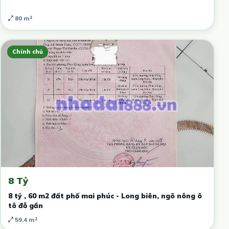
80 m²
Chính chủ
8 Tỷ
8 tỷ , 60 m2 đất phố mai phúc - Long biên, ngõ nông ô
tô đỗ gần
59.4 m²