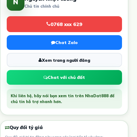
N
Chủ tin chính chủ
0768 xxx 629
Chat Zalo
Xem trang người đăng
Chat với chủ đất
Khi liên hệ, hãy nói bạn xem tin trên NhaDat888 để
chủ tin hỗ trợ nhanh hơn.
Quy đổi tỷ giá
Quy đổi giá trị tin đăng này sang các loại tiền tệ và vàng: