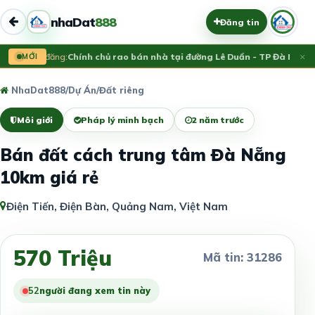
nhaDat
888
Đăng tin
×
Vừa đăng:
MỚI
Chính chủ rao bán nhà tại đường Lê Duẩn - TP Đà Nẵng; 
NhaDat888
/
Dự Án
/
Đất riêng
Môi giới
Pháp lý minh bạch
2 năm trước
Bán đất cách trung tâm Đà Nẵng
10km giá rẻ
Điện Tiến, Điện Bàn, Quảng Nam, Việt Nam
570 Triệu
Mã tin: 31286
52
người đang xem tin này