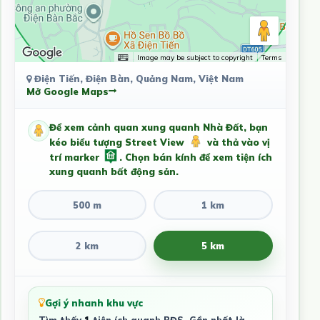
Image may be subject to copyright
Terms
Điện Tiến, Điện Bàn, Quảng Nam, Việt Nam
Mở Google Maps
Để xem cảnh quan xung quanh Nhà Đất, bạn
kéo biểu tượng Street View
và thả vào vị
trí marker
. Chọn bán kính để xem tiện ích
xung quanh bất động sản.
500 m
1 km
2 km
5 km
Gợi ý nhanh khu vực
Tìm thấy
1
tiện ích quanh BĐS. Gần nhất là