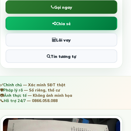
Gọi ngay
Chia sẻ
Lãi vay
Tin tương tự
✅
Chính chủ
— Xác minh SĐT thật
🛡️
Pháp lý rõ
— Sổ riêng, thổ cư
📷
Ảnh thực tế
— Không ảnh minh họa
📞
Hỗ trợ 24/7
— 0866.058.088