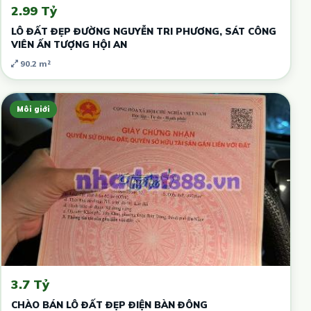
2.99 Tỷ
LÔ ĐẤT ĐẸP ĐƯỜNG NGUYỄN TRI PHƯƠNG, SÁT CÔNG
VIÊN ẤN TƯỢNG HỘI AN
90.2 m²
Môi giới
3.7 Tỷ
CHÀO BÁN LÔ ĐẤT ĐẸP ĐIỆN BÀN ĐÔNG