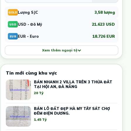
3,58 lượng
Lượng SJC
GOLD
21.623 USD
USD - Đô Mỹ
USD
18.726 EUR
EUR - Euro
EUR
Xem thêm ngoại tệ
Tin mới cùng khu vực
BÁN NHANH 2 VILLA TRÊN 3 THỬA ĐÂT
TẠI HỘI AN, ĐÀ NẴNG
20 Tỷ
BÁN LÔ ĐẤT ĐẸP HÀ MY TÂY SÁT CHỢ
ĐÊM ĐIỆN DƯƠNG.
1.45 Tỷ