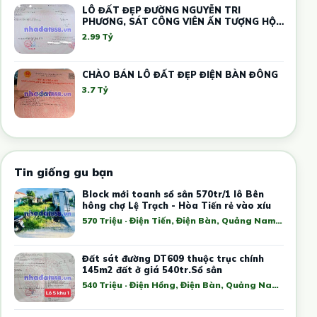
LÔ ĐẤT ĐẸP ĐƯỜNG NGUYỄN TRI
PHƯƠNG, SÁT CÔNG VIÊN ẤN TƯỢNG HỘI
AN
2.99 Tỷ
CHÀO BÁN LÔ ĐẤT ĐẸP ĐIỆN BÀN ĐÔNG
3.7 Tỷ
Tin giống gu bạn
Block mới toanh sổ sẳn 570tr/1 lô Bên
hông chợ Lệ Trạch - Hòa Tiến rẻ vào xíu
570 Triệu · Điện Tiến, Điện Bàn, Quảng Nam, Việt Nam
Đất sát đường DT609 thuộc trục chính
145m2 đất ở giá 540tr.Sổ sẳn
540 Triệu · Điện Hồng, Điện Bàn, Quảng Nam, Việt Nam