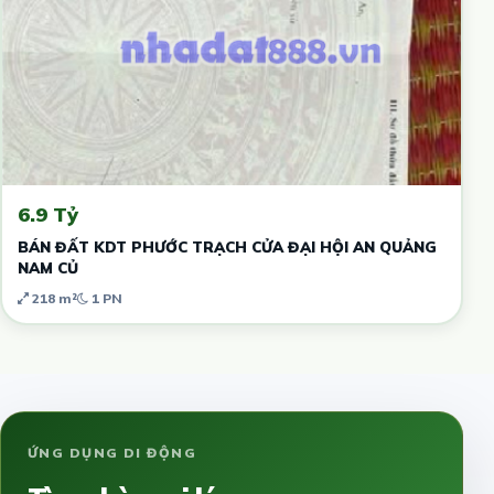
6.9 Tỷ
BÁN ĐẤT KDT PHƯỚC TRẠCH CỬA ĐẠI HỘI AN QUẢNG
NAM CỦ
218 m²
1 PN
ỨNG DỤNG DI ĐỘNG