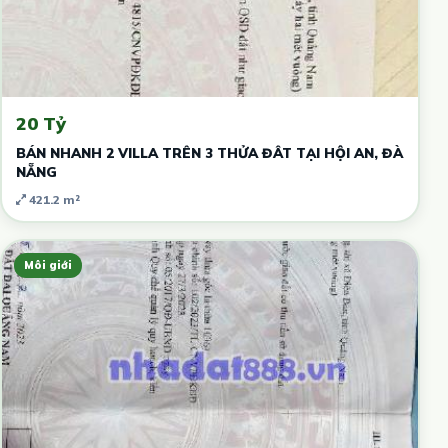
20 Tỷ
BÁN NHANH 2 VILLA TRÊN 3 THỬA ĐÂT TẠI HỘI AN, ĐÀ
NẴNG
421.2 m²
Môi giới