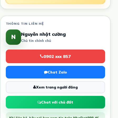
THÔNG TIN LIÊN HỆ
Nguyễn nhật cường
N
Chủ tin chính chủ
0902 xxx 857
Chat Zalo
Xem trang người đăng
Chat với chủ đất
Khi liên hệ, hãy nói bạn xem tin trên NhaDat888 để