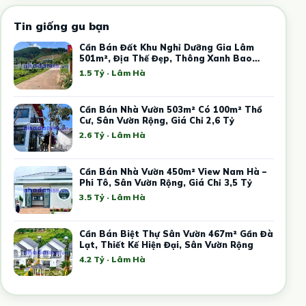
Tin giống gu bạn
Cần Bán Đất Khu Nghỉ Dưỡng Gia Lâm
501m², Địa Thế Đẹp, Thông Xanh Bao
Quanh
1.5 Tỷ · Lâm Hà
Cần Bán Nhà Vườn 503m² Có 100m² Thổ
Cư, Sân Vườn Rộng, Giá Chỉ 2,6 Tỷ
2.6 Tỷ · Lâm Hà
Cần Bán Nhà Vườn 450m² View Nam Hà –
Phi Tô, Sân Vườn Rộng, Giá Chỉ 3,5 Tỷ
3.5 Tỷ · Lâm Hà
Cần Bán Biệt Thự Sân Vườn 467m² Gần Đà
Lạt, Thiết Kế Hiện Đại, Sân Vườn Rộng
4.2 Tỷ · Lâm Hà