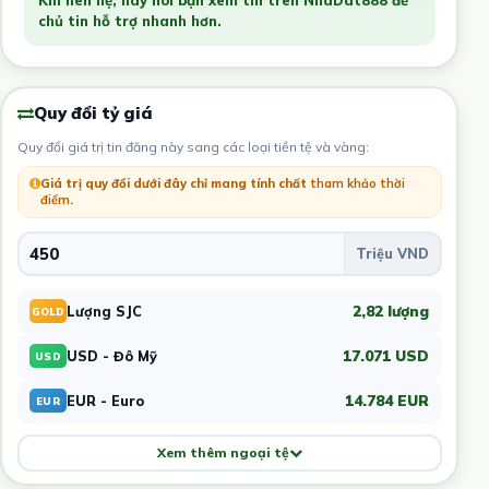
chủ tin hỗ trợ nhanh hơn.
Quy đổi tỷ giá
Quy đổi giá trị tin đăng này sang các loại tiền tệ và vàng:
Giá trị quy đổi dưới đây chỉ mang tính chất
tham khảo thời
điểm
.
2,82 lượng
Lượng SJC
GOLD
17.071 USD
USD - Đô Mỹ
USD
14.784 EUR
EUR - Euro
EUR
Xem thêm ngoại tệ