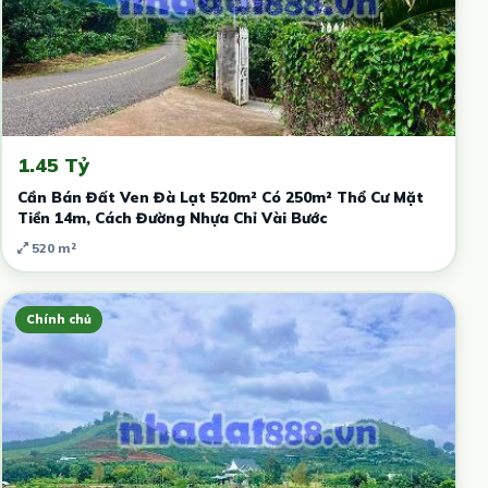
1.45 Tỷ
Cần Bán Đất Ven Đà Lạt 520m² Có 250m² Thổ Cư Mặt
Tiền 14m, Cách Đường Nhựa Chỉ Vài Bước
520 m²
Chính chủ