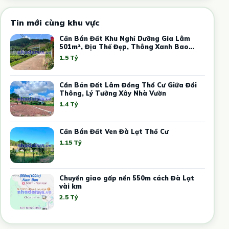
Tin mới cùng khu vực
Cần Bán Đất Khu Nghỉ Dưỡng Gia Lâm
501m², Địa Thế Đẹp, Thông Xanh Bao
Quanh
1.5 Tỷ
Cần Bán Đất Lâm Đồng Thổ Cư Giữa Đồi
Thông, Lý Tưởng Xây Nhà Vườn
1.4 Tỷ
Cần Bán Đất Ven Đà Lạt Thổ Cư
1.15 Tỷ
Chuyển giao gấp nền 550m cách Đà Lạt
vài km
2.5 Tỷ