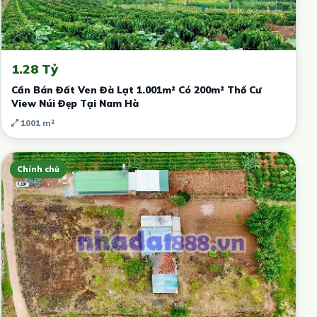
1.28 Tỷ
Cần Bán Đất Ven Đà Lạt 1.001m² Có 200m² Thổ Cư
View Núi Đẹp Tại Nam Hà
1001 m²
Chính chủ