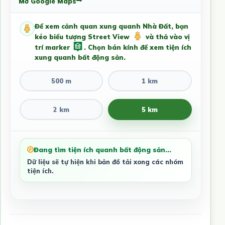
Mở Google Maps
Để xem cảnh quan xung quanh Nhà Đất, bạn
kéo biểu tượng Street View
và thả vào vị
trí marker
. Chọn bán kính để xem tiện ích
xung quanh bất động sản.
500 m
1 km
2 km
5 km
Đang tìm tiện ích quanh bất động sản...
Dữ liệu sẽ tự hiện khi bản đồ tải xong các nhóm
tiện ích.