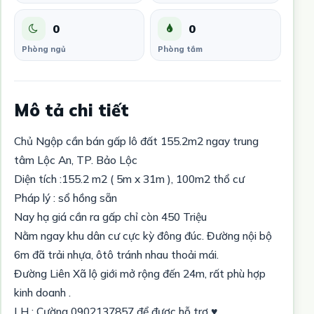
0
0
Phòng ngủ
Phòng tắm
Mô tả chi tiết
Chủ Ngộp cần bán gấp lô đất 155.2m2 ngay trung
tâm Lộc An, TP. Bảo Lộc
Diện tích :155.2 m2 ( 5m x 31m ), 100m2 thổ cư
Pháp lý : sổ hồng sẵn
Nay hạ giá cần ra gấp chỉ còn 450 Triệu
Nằm ngay khu dân cư cực kỳ đông đúc. Đường nội bộ
6m đã trải nhựa, ôtô tránh nhau thoải mái.
Đường Liên Xã lộ giới mở rộng đến 24m, rất phù hợp
kinh doanh .
LH : Cường 0902137857 để được hỗ trợ ♥️