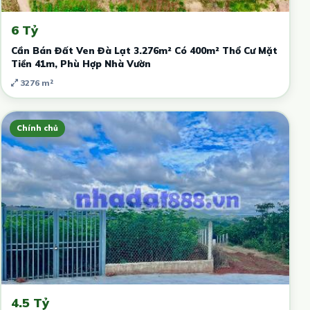
6 Tỷ
Cần Bán Đất Ven Đà Lạt 3.276m² Có 400m² Thổ Cư Mặt
Tiền 41m, Phù Hợp Nhà Vườn
3276 m²
Chính chủ
4.5 Tỷ