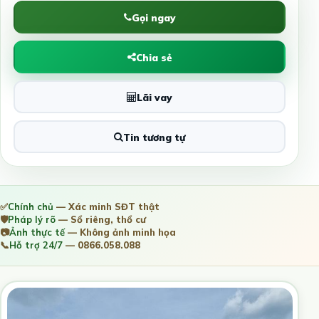
Gọi ngay
Chia sẻ
Lãi vay
Tin tương tự
✅
Chính chủ
— Xác minh SĐT thật
🛡️
Pháp lý rõ
— Sổ riêng, thổ cư
📷
Ảnh thực tế
— Không ảnh minh họa
📞
Hỗ trợ 24/7
— 0866.058.088