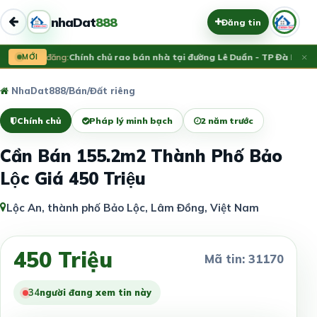
nhaDat
888
Đăng tin
×
MỚI
Vừa đăng:
Chính chủ rao bán nhà tại đường Lê Duẩn - TP Đà Nẵng; 
NhaDat888
/
Bán
/
Đất riêng
Chính chủ
Pháp lý minh bạch
2 năm trước
Cần Bán 155.2m2 Thành Phố Bảo
Lộc Giá 450 Triệu
Lộc An, thành phố Bảo Lộc, Lâm Đồng, Việt Nam
450 Triệu
Mã tin: 31170
34
người đang xem tin này