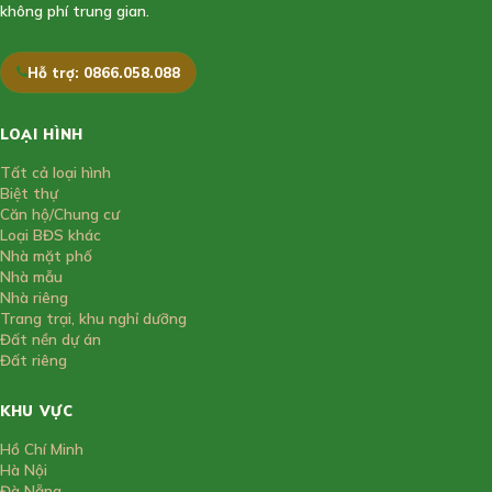
không phí trung gian.
Hỗ trợ: 0866.058.088
LOẠI HÌNH
Tất cả loại hình
Biệt thự
Căn hộ/Chung cư
Loại BĐS khác
Nhà mặt phố
Nhà mẫu
Nhà riêng
Trang trại, khu nghỉ dưỡng
Đất nền dự án
Đất riêng
KHU VỰC
Hồ Chí Minh
Hà Nội
Đà Nẵng