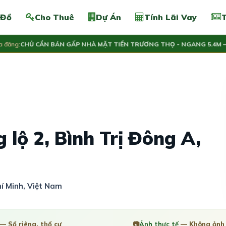
 Đồ
Cho Thuê
Dự Án
Tính Lãi Vay
T
g:
CHỦ CẦN BÁN GẤP NHÀ MẶT TIỀN TRƯƠNG THỌ - NGANG 5.4M – DÒ
5
 lộ 2, Bình Trị Đông A,
hí Minh, Việt Nam
— Sổ riêng, thổ cư
📷
Ảnh thực tế
— Không ảnh 