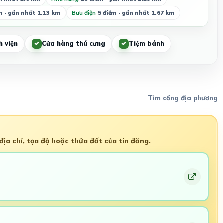
m · gần nhất 1.13 km
Bưu điện
5 điểm · gần nhất 1.67 km
h viện
Cửa hàng thú cưng
Tiệm bánh
Tìm cổng địa phương
ịa chỉ, tọa độ hoặc thửa đất của tin đăng.