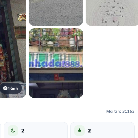
4 ảnh
Mã tin: 31153
2
2