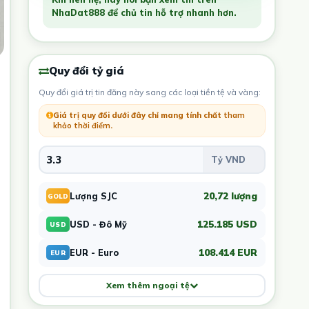
NhaDat888 để chủ tin hỗ trợ nhanh hơn.
Quy đổi tỷ giá
Quy đổi giá trị tin đăng này sang các loại tiền tệ và vàng:
Giá trị quy đổi dưới đây chỉ mang tính chất
tham
khảo thời điểm
.
20,72 lượng
Lượng SJC
GOLD
125.185 USD
USD - Đô Mỹ
USD
108.414 EUR
EUR - Euro
EUR
Xem thêm ngoại tệ