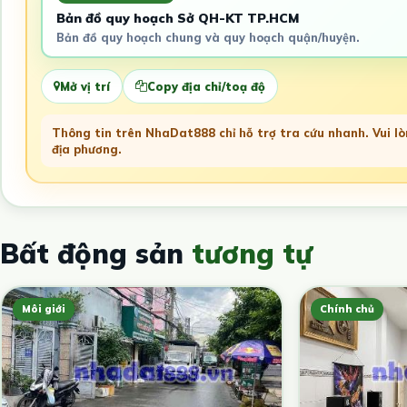
Bản đồ quy hoạch Sở QH-KT TP.HCM
Bản đồ quy hoạch chung và quy hoạch quận/huyện.
Mở vị trí
Copy địa chỉ/toạ độ
Thông tin trên NhaDat888 chỉ hỗ trợ tra cứu nhanh. Vui lòn
địa phương.
Bất động sản
tương tự
Môi giới
Chính chủ