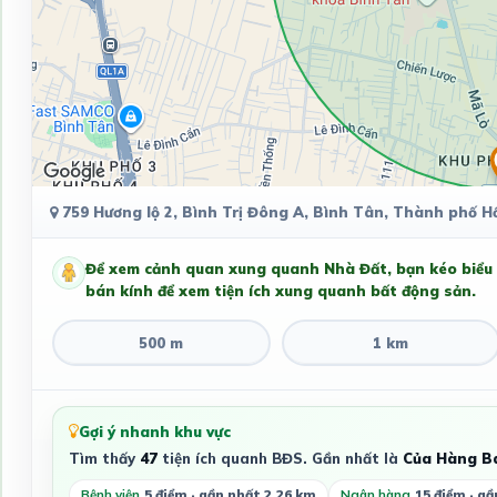
759 Hương lộ 2, Bình Trị Đông A, Bình Tân, Thành phố H
Để xem cảnh quan xung quanh Nhà Đất, bạn kéo biểu
bán kính để xem tiện ích xung quanh bất động sản.
500 m
1 km
Gợi ý nhanh khu vực
Tìm thấy
47
tiện ích quanh BĐS. Gần nhất là
Của Hàng B
Bệnh viện
5 điểm · gần nhất 2.26 km
Ngân hàng
15 điểm · gầ