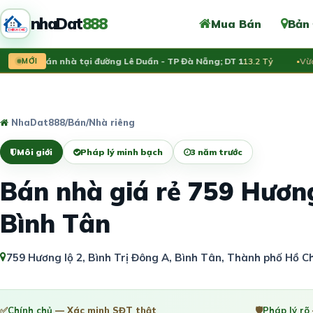
nhaDat
888
Mua Bán
Bản
 rao bán nhà tại đường Lê Duẩn - TP Đà Nẵng; DT 1
MỚI
13.2 Tỷ
Vừa đăn
NhaDat888
/
Bán
/
Nhà riêng
Môi giới
Pháp lý minh bạch
3 năm trước
Bán nhà giá rẻ 759 Hương
Bình Tân
759 Hương lộ 2, Bình Trị Đông A, Bình Tân, Thành phố Hồ C
✅
Chính chủ
— Xác minh SĐT thật
🛡️
Pháp lý rõ