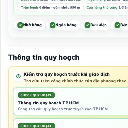
Tiệm bánh
6 điểm · gần nhất 990 m
Cửa hàng thú cưng
1 điể
Nhà hàng
Ngân hàng
Bưu điện
Bện
Thông tin quy hoạch
Kiểm tra quy hoạch trước khi giao dịch
Tra cứu trên cổng chính thức của địa phương theo đ
CHECK QUY HOẠCH
Thông tin quy hoạch TP.HCM
Cổng tra cứu quy hoạch trực tuyến của TP.HCM.
CHECK QUY HOẠCH