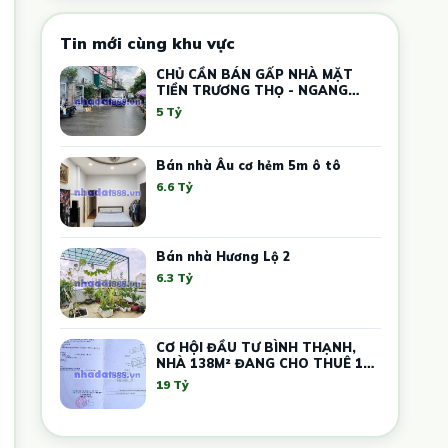
Tin mới cùng khu vực
CHỦ CẦN BÁN GẤP NHÀ MẶT
TIỀN TRƯƠNG THỌ - NGANG
5.4M – DÒNG TIỀN 12 TRIỆU
5 Tỷ
Bán nhà Âu cơ hẻm 5m ô tô
6.6 Tỷ
Bán nhà Hương Lộ 2
6.3 Tỷ
CƠ HỘI ĐẦU TƯ BÌNH THẠNH,
NHÀ 138M² ĐANG CHO THUÊ 17
PHÒNG TRỌ, GIÁ CHỈ 19 TỶ
19 Tỷ