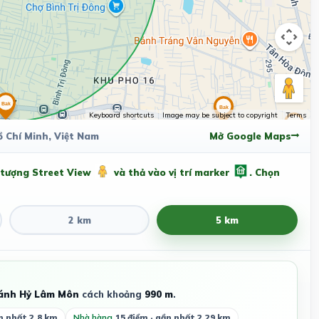
Keyboard shortcuts
Image may be subject to copyright
Terms
ồ Chí Minh, Việt Nam
Mở Google Maps
 tượng Street View
và thả vào vị trí marker
. Chọn
2 km
5 km
ánh Hỷ Lâm Môn
cách khoảng
990 m
.
n nhất 2.8 km
Nhà hàng
15 điểm · gần nhất 2.29 km