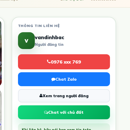
THÔNG TIN LIÊN HỆ
vandinhbac
v
Người đăng tin
0976 xxx 769
Chat Zalo
Xem trang người đăng
Chat với chủ đất
Khi liên hệ, hãy nói bạn xem tin trên