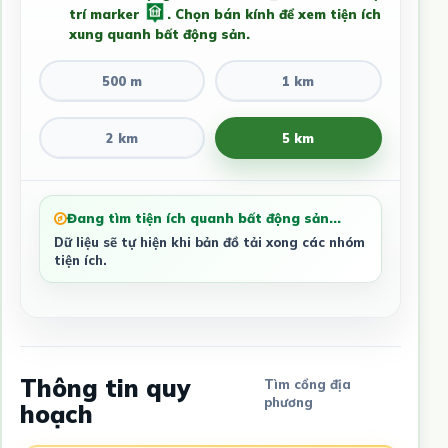
trí marker
. Chọn bán kính để xem tiện ích
xung quanh bất động sản.
500 m
1 km
2 km
5 km
Đang tìm tiện ích quanh bất động sản...
Dữ liệu sẽ tự hiện khi bản đồ tải xong các nhóm
tiện ích.
Thông tin quy
Tìm cổng địa
phương
hoạch