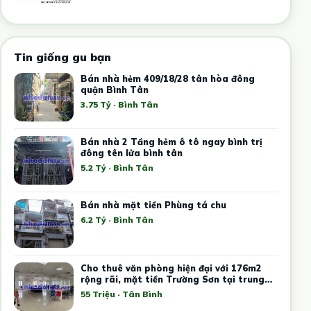
Tin giống gu bạn
Bán nhà hẻm 409/18/28 tân hòa đông
quận Bình Tân
3.75 Tỷ · Bình Tân
Bán nhà 2 Tầng hẻm ô tô ngay bình trị
đông tên lửa bình tân
5.2 Tỷ · Bình Tân
Bán nhà mặt tiền Phùng tá chu
6.2 Tỷ · Bình Tân
Cho thuê văn phòng hiện đại với 176m2
rộng rãi, mặt tiền Trường Sơn tại trung
tâm Tân Bình
55 Triệu · Tân Bình