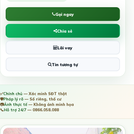
Gọi ngay
Chia sẻ
Lãi vay
Tin tương tự
✅
Chính chủ
— Xác minh SĐT thật
🛡️
Pháp lý rõ
— Sổ riêng, thổ cư
📷
Ảnh thực tế
— Không ảnh minh họa
📞
Hỗ trợ 24/7
— 0866.058.088