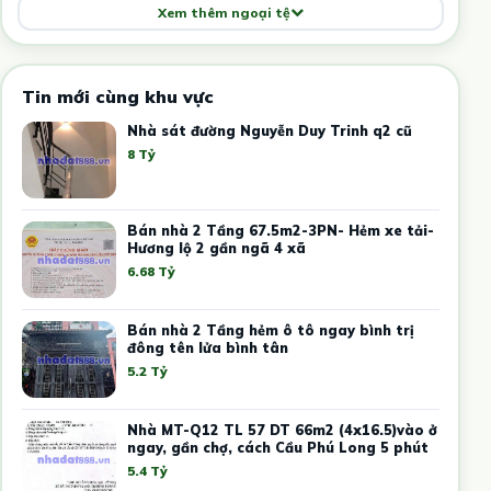
Xem thêm ngoại tệ
Tin mới cùng khu vực
Nhà sát đường Nguyễn Duy Trinh q2 cũ
8 Tỷ
Bán nhà 2 Tầng 67.5m2-3PN- Hẻm xe tải-
Hương lộ 2 gần ngã 4 xã
6.68 Tỷ
Bán nhà 2 Tầng hẻm ô tô ngay bình trị
đông tên lửa bình tân
5.2 Tỷ
Nhà MT-Q12 TL 57 DT 66m2 (4x16.5)vào ở
ngay, gần chợ, cách Cầu Phú Long 5 phút
5.4 Tỷ