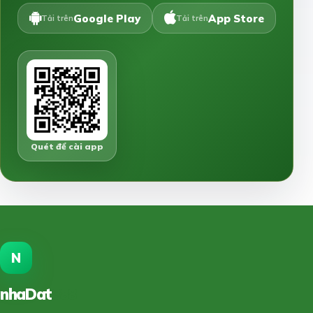
Google Play
App Store
Tải trên
Tải trên
Quét để cài app
N
nhaDat
888