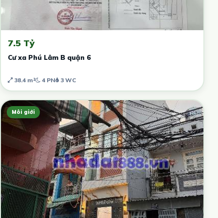
7.5 Tỷ
Cư xa Phú Lâm B quận 6
38.4 m²
4 PN
3 WC
Môi giới