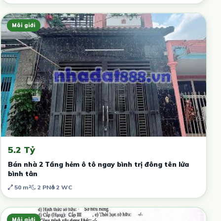
Môi giới
5.2 Tỷ
Bán nhà 2 Tầng hẻm ô tô ngay bình trị đông tên lửa
bình tân
50 m²
2 PN
2 WC
Môi giới