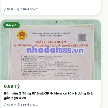
56.5 m²
3 PN
3 WC
Môi giới
6.68 Tỷ
Bán nhà 2 Tầng 67.5m2-3PN- Hẻm xe tải- Hương lộ 2
gần ngã 4 xã
67.5 m²
3 PN
3 WC