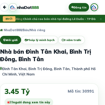
nhaDat
888
Đăng tin
×
MỚI
Vừa đăng:
Chính chủ rao bán nhà tại đường Lê Duẩn - TP Đà Nẵng; 
NhaDat888
/
Bán
/
Nhà riêng
Môi giới
Pháp lý minh bạch
3 năm trước
Nhà bán Đình Tân Khai, Bình Trị
Đông, Bình Tân
Đình Tân Khai, Bình Trị Đông, Bình Tân, Thành phố Hồ
Chí Minh, Việt Nam
3.45 Tỷ
Mã tin: 30991
39
người đang xem tin này