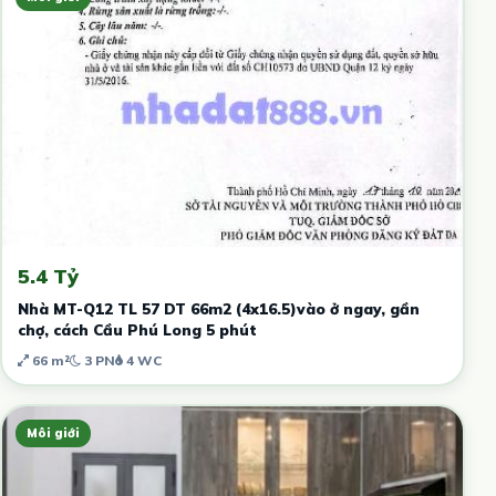
5.4 Tỷ
Nhà MT-Q12 TL 57 DT 66m2 (4x16.5)vào ở ngay, gần
chợ, cách Cầu Phú Long 5 phút
66 m²
3 PN
4 WC
Môi giới