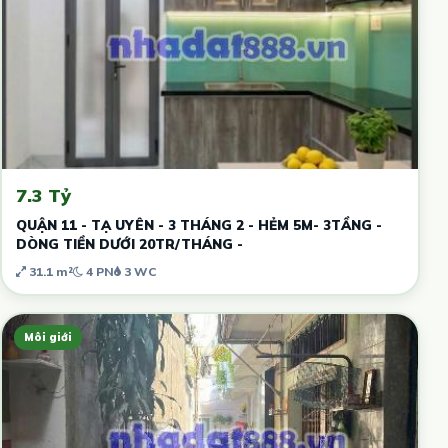
7.3 Tỷ
QUẬN 11 - TẠ UYÊN - 3 THÁNG 2 - HẺM 5M- 3TẦNG -
DÒNG TIỀN DƯỚI 20TR/THÁNG -
31.1 m²
4 PN
3 WC
Môi giới