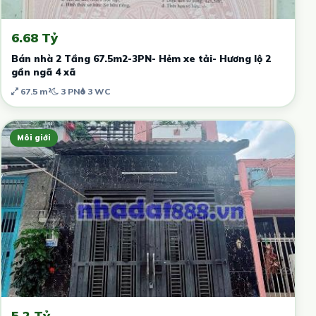
6.68 Tỷ
Bán nhà 2 Tầng 67.5m2-3PN- Hẻm xe tải- Hương lộ 2
gần ngã 4 xã
67.5 m²
3 PN
3 WC
Môi giới
5.2 Tỷ