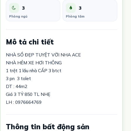
3
3
Phòng ngủ
Phòng tắm
Mô tả chi tiết
NHÀ SỔ ĐẸP TUYỆT VỜI NHA ACE
NHÀ HẺM XE HƠI THÔNG
1 trệt 1 lầu nhà CẤP 3 btct
3 pn 3 tolet
DT : 44m2
Giá 3 TỶ 850 TL NHẸ
LH : 0976664769
Thông tin bất động sản