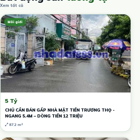
Xem tất cả
Môi giới
5 Tỷ
CHỦ CẦN BÁN GẤP NHÀ MẶT TIỀN TRƯƠNG THỌ -
NGANG 5.4M – DÒNG TIỀN 12 TRIỆU
87.2 m²