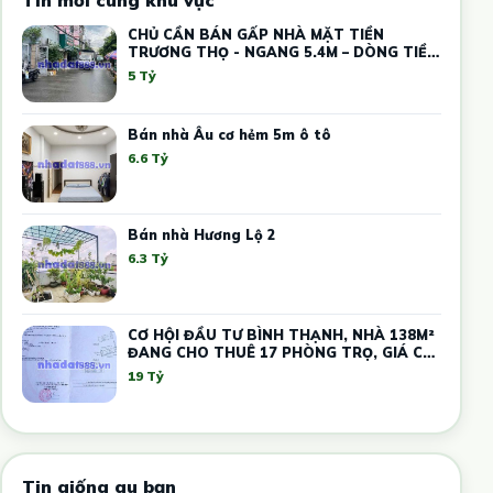
CHỦ CẦN BÁN GẤP NHÀ MẶT TIỀN
TRƯƠNG THỌ - NGANG 5.4M – DÒNG TIỀN
12 TRIỆU
5 Tỷ
Bán nhà Âu cơ hẻm 5m ô tô
6.6 Tỷ
Bán nhà Hương Lộ 2
6.3 Tỷ
CƠ HỘI ĐẦU TƯ BÌNH THẠNH, NHÀ 138M²
ĐANG CHO THUÊ 17 PHÒNG TRỌ, GIÁ CHỈ
19 TỶ
19 Tỷ
Tin giống gu bạn