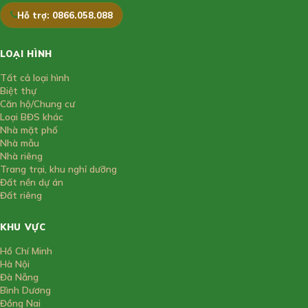
Hỗ trợ: 0866.058.088
LOẠI HÌNH
Tất cả loại hình
Biệt thự
Căn hộ/Chung cư
Loại BĐS khác
Nhà mặt phố
Nhà mẫu
Nhà riêng
Trang trại, khu nghỉ dưỡng
Đất nền dự án
Đất riêng
KHU VỰC
Hồ Chí Minh
Hà Nội
Đà Nẵng
Bình Dương
Đồng Nai