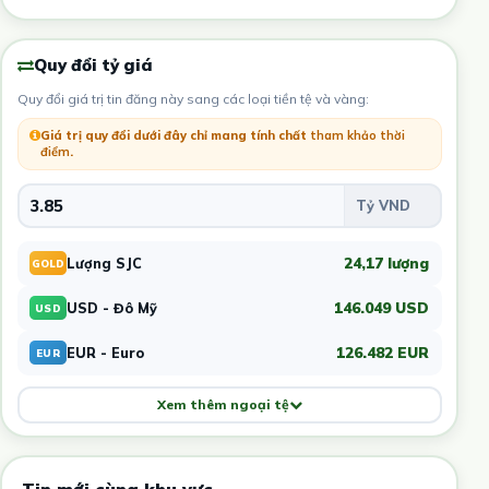
Quy đổi tỷ giá
Quy đổi giá trị tin đăng này sang các loại tiền tệ và vàng:
Giá trị quy đổi dưới đây chỉ mang tính chất
tham khảo thời
điểm
.
24,17 lượng
Lượng SJC
GOLD
146.049 USD
USD - Đô Mỹ
USD
126.482 EUR
EUR - Euro
EUR
Xem thêm ngoại tệ
Tin mới cùng khu vực