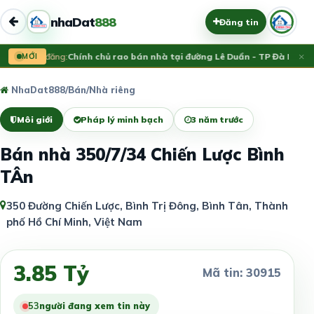
nhaDat
888
Đăng tin
×
Vừa đăng:
MỚI
Chính chủ rao bán nhà tại đường Lê Duẩn - TP Đà Nẵng; 
NhaDat888
/
Bán
/
Nhà riêng
Môi giới
Pháp lý minh bạch
3 năm trước
Bán nhà 350/7/34 Chiến Lược Bình
TÂn
350 Đường Chiến Lược, Bình Trị Đông, Bình Tân, Thành
phố Hồ Chí Minh, Việt Nam
3.85 Tỷ
Mã tin: 30915
53
người đang xem tin này