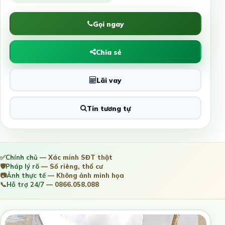
Gọi ngay
Chia sẻ
Lãi vay
Tin tương tự
✅
Chính chủ
— Xác minh SĐT thật
🛡️
Pháp lý rõ
— Sổ riêng, thổ cư
📷
Ảnh thực tế
— Không ảnh minh họa
📞
Hỗ trợ 24/7
— 0866.058.088