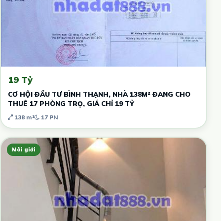
19 Tỷ
CƠ HỘI ĐẦU TƯ BÌNH THẠNH, NHÀ 138M² ĐANG CHO
THUÊ 17 PHÒNG TRỌ, GIÁ CHỈ 19 TỶ
138 m²
17 PN
Môi giới