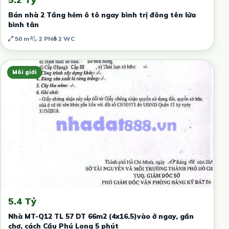
Bán nhà 2 Tầng hẻm ô tô ngay bình trị đông tên lửa
bình tân
50 m²
2 PN
2 WC
Môi giới
5.4 Tỷ
Nhà MT-Q12 TL 57 DT 66m2 (4x16.5)vào ở ngay, gần
chợ, cách Cầu Phú Long 5 phút