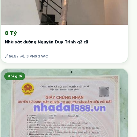
8 Tỷ
Nhà sát đường Nguyễn Duy Trinh q2 cũ
56.5 m²
3 PN
3 WC
Môi giới