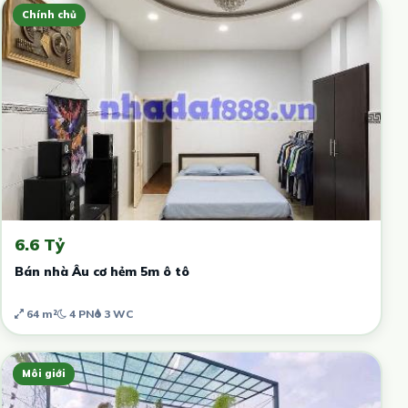
Chính chủ
6.6 Tỷ
Bán nhà Âu cơ hẻm 5m ô tô
64 m²
4 PN
3 WC
Môi giới