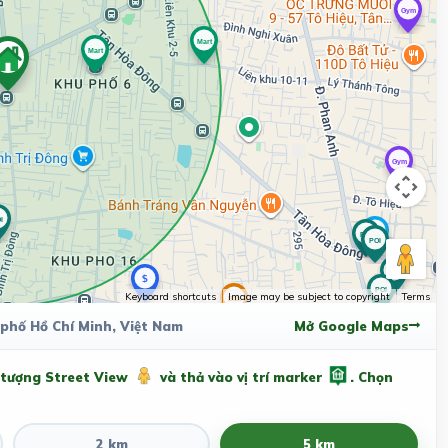
Keyboard shortcuts
Image may be subject to copyright
Terms
phố Hồ Chí Minh, Việt Nam
Mở Google Maps
 tượng Street View
và thả vào vị trí marker
. Chọn
2 km
5 km