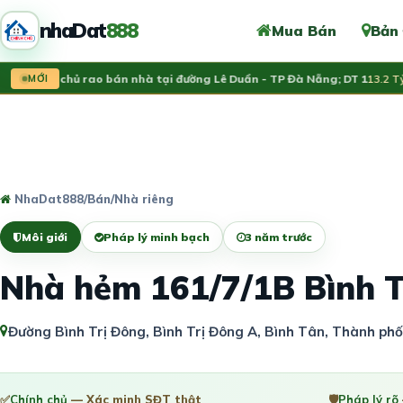
nhaDat
888
Mua Bán
Bản
Chính chủ rao bán nhà tại đường Lê Duẩn - TP Đà Nẵng; DT 1
MỚI
13.2 Tỷ
NhaDat888
/
Bán
/
Nhà riêng
Môi giới
Pháp lý minh bạch
3 năm trước
Nhà hẻm 161/7/1B Bình 
Đường Bình Trị Đông, Bình Trị Đông A, Bình Tân, Thành phố
✅
Chính chủ
— Xác minh SĐT thật
🛡️
Pháp lý rõ