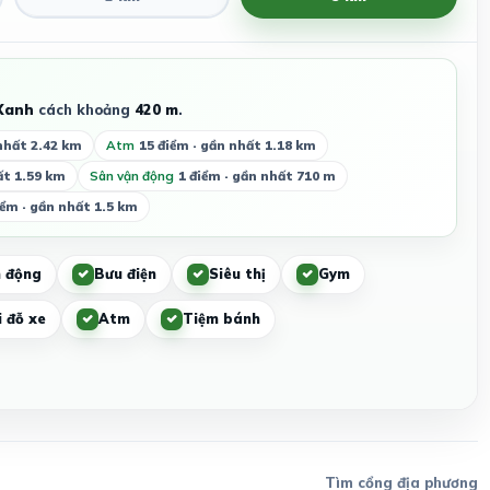
Xanh
cách khoảng
420 m
.
nhất 2.42 km
Atm
15 điểm · gần nhất 1.18 km
ất 1.59 km
Sân vận động
1 điểm · gần nhất 710 m
iểm · gần nhất 1.5 km
 động
Bưu điện
Siêu thị
Gym
 đỗ xe
Atm
Tiệm bánh
Tìm cổng địa phương