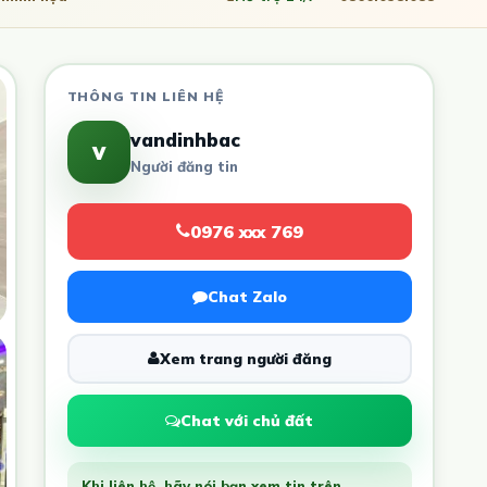
THÔNG TIN LIÊN HỆ
vandinhbac
v
Người đăng tin
0976 xxx 769
Chat Zalo
Xem trang người đăng
Chat với chủ đất
Khi liên hệ, hãy nói bạn xem tin trên