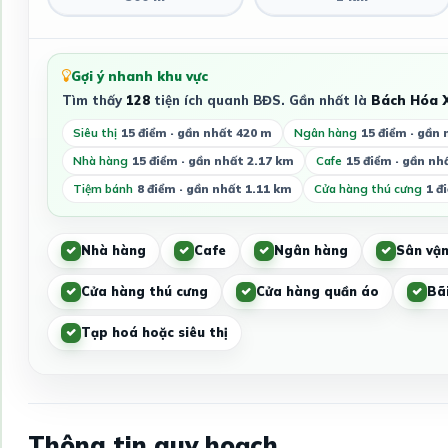
Gợi ý nhanh khu vực
Tìm thấy
128
tiện ích quanh BĐS. Gần nhất là
Bách Hóa 
Siêu thị
15 điểm · gần nhất 420 m
Ngân hàng
15 điểm · gần 
Nhà hàng
15 điểm · gần nhất 2.17 km
Cafe
15 điểm · gần nh
Tiệm bánh
8 điểm · gần nhất 1.11 km
Cửa hàng thú cưng
1 đ
Nhà hàng
Cafe
Ngân hàng
Sân vận
Cửa hàng thú cưng
Cửa hàng quần áo
Bãi
Tạp hoá hoặc siêu thị
Thông tin quy hoạch