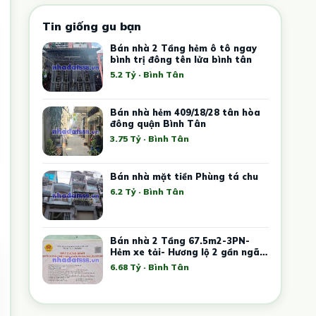
Tin giống gu bạn
Bán nhà 2 Tầng hẻm ô tô ngay
bình trị đông tên lửa bình tân
5.2 Tỷ · Bình Tân
Bán nhà hẻm 409/18/28 tân hòa
đông quận Bình Tân
3.75 Tỷ · Bình Tân
Bán nhà mặt tiền Phùng tá chu
6.2 Tỷ · Bình Tân
Bán nhà 2 Tầng 67.5m2-3PN-
Hẻm xe tải- Hương lộ 2 gần ngã 4
xã
6.68 Tỷ · Bình Tân