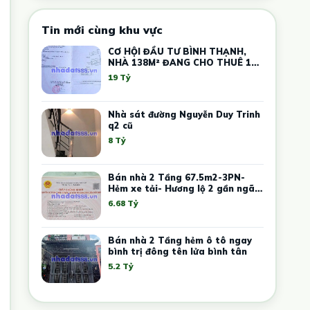
Tin mới cùng khu vực
CƠ HỘI ĐẦU TƯ BÌNH THẠNH,
NHÀ 138M² ĐANG CHO THUÊ 17
PHÒNG TRỌ, GIÁ CHỈ 19 TỶ
19 Tỷ
Nhà sát đường Nguyễn Duy Trinh
q2 cũ
8 Tỷ
Bán nhà 2 Tầng 67.5m2-3PN-
Hẻm xe tải- Hương lộ 2 gần ngã 4
xã
6.68 Tỷ
Bán nhà 2 Tầng hẻm ô tô ngay
bình trị đông tên lửa bình tân
5.2 Tỷ