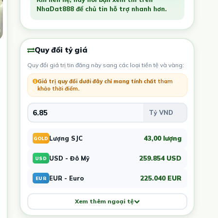
NhaDat888 để chủ tin hỗ trợ nhanh hơn.
Quy đổi tỷ giá
Quy đổi giá trị tin đăng này sang các loại tiền tệ và vàng:
Giá trị quy đổi dưới đây chỉ mang tính chất
tham
khảo thời điểm
.
43,00 lượng
Lượng SJC
GOLD
259.854 USD
USD - Đô Mỹ
USD
225.040 EUR
EUR - Euro
EUR
Xem thêm ngoại tệ