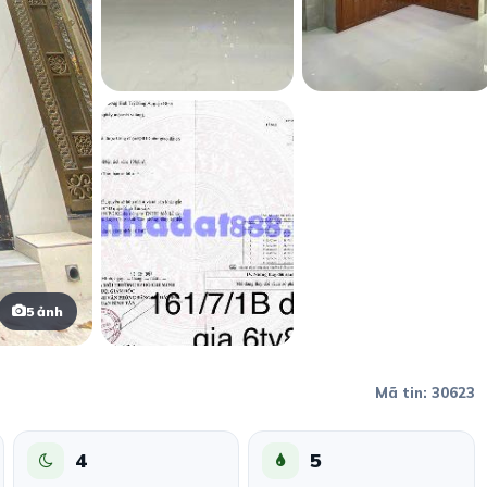
5 ảnh
Mã tin: 30623
4
5