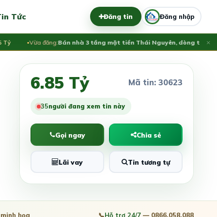
in Tức
Đăng tin
Đăng nhập
×
Vừa đăng:
Bán nhà 3 tầng mặt tiền Thái Nguyên, dòng tiền ổn định
6.85 Tỷ
Mã tin: 30623
38
người đang xem tin này
Gọi ngay
Chia sẻ
Lãi vay
Tin tương tự
minh họa
📞
Hỗ trợ 24/7
— 0866.058.088