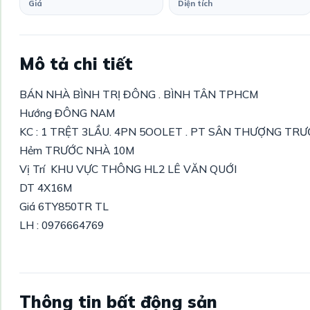
Giá
Diện tích
Mô tả chi tiết
BÁN NHÀ BÌNH TRỊ ĐÔNG . BÌNH TÂN TPHCM
Hướng ĐÔNG NAM
KC : 1 TRỆT 3LẦU. 4PN 5OOLET . PT SÂN THƯỢNG TRƯ
Hẻm TRƯỚC NHÀ 10M
Vị Trí KHU VỰC THÔNG HL2 LÊ VĂN QUỚI
DT 4X16M
Giá 6TY850TR TL
LH : 0976664769
Thông tin bất động sản