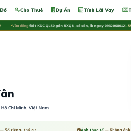
 Đồ
Cho Thuê
Dự Án
Tính Lãi Vay
T
Vừa đăng:
Đất KDC QL50 gần BXQ8 , sổ sẵn, ib ngay 0932068012
1.55 Tỷ
Tân
 Hồ Chí Minh, Việt Nam
— Sổ riêng, thổ cư
📷
Ảnh thực tế
— Không ảnh 