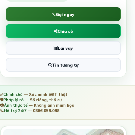
Gọi ngay
Chia sẻ
Lãi vay
Tin tương tự
✅
Chính chủ
— Xác minh SĐT thật
🛡️
Pháp lý rõ
— Sổ riêng, thổ cư
📷
Ảnh thực tế
— Không ảnh minh họa
📞
Hỗ trợ 24/7
— 0866.058.088