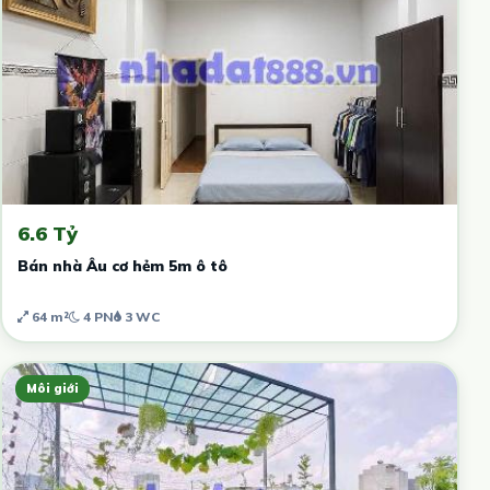
6.6 Tỷ
Bán nhà Âu cơ hẻm 5m ô tô
64 m²
4 PN
3 WC
Môi giới