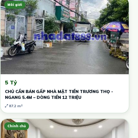
Môi giới
5 Tỷ
CHỦ CẦN BÁN GẤP NHÀ MẶT TIỀN TRƯƠNG THỌ -
NGANG 5.4M – DÒNG TIỀN 12 TRIỆU
87.2 m²
Chính chủ