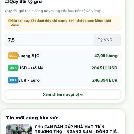
Quy đổi tỷ giá
Quy đổi giá trị tin đăng này sang các loại tiền tệ và vàng:
Giá trị quy đổi dưới đây chỉ mang tính chất
tham khảo thời
điểm
.
47,08 lượng
Lượng SJC
GOLD
284.511 USD
USD - Đô Mỹ
USD
246.394 EUR
EUR - Euro
EUR
Xem thêm ngoại tệ
Tin mới cùng khu vực
CHỦ CẦN BÁN GẤP NHÀ MẶT TIỀN
TRƯƠNG THỌ - NGANG 5.4M – DÒNG TIỀN