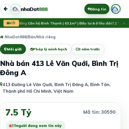
nhaDat
888
Đăng tin
×
Vừa đăng:
MỚI
Căn hộ Bình Thạnh | 63.1m² | Đầu tư & ở lâu dài
7.2 Tỷ
NhaDat888
/
Bán
/
Nhà riêng
Môi giới
Pháp lý minh bạch
3 năm trước
Nhà bán 413 Lê Văn Quới, Bình Trị
Đông A
413 Đường Lê Văn Quới, Bình Trị Đông A, Bình Tân,
Thành phố Hồ Chí Minh, Việt Nam
7.5 Tỷ
Mã tin: 30590
39
người đang xem tin này