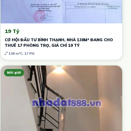
19 Tỷ
CƠ HỘI ĐẦU TƯ BÌNH THẠNH, NHÀ 138M² ĐANG CHO
THUÊ 17 PHÒNG TRỌ, GIÁ CHỈ 19 TỶ
138 m²
17 PN
Môi giới