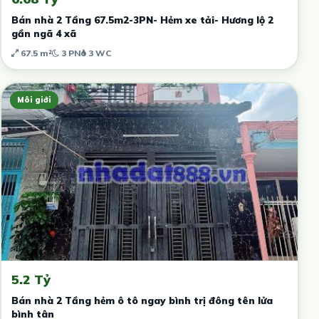
Bán nhà 2 Tầng 67.5m2-3PN- Hẻm xe tải- Hương lộ 2
gần ngã 4 xã
67.5 m²
3 PN
3 WC
Môi giới
5.2 Tỷ
Bán nhà 2 Tầng hẻm ô tô ngay bình trị đông tên lửa
bình tân