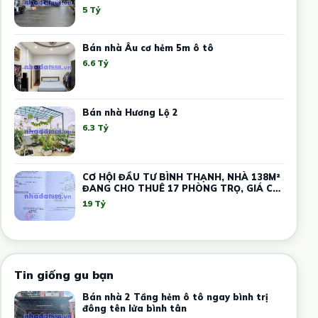
12 TRIỆU
5 Tỷ
Bán nhà Âu cơ hẻm 5m ô tô
6.6 Tỷ
Bán nhà Hương Lộ 2
6.3 Tỷ
CƠ HỘI ĐẦU TƯ BÌNH THẠNH, NHÀ 138M²
ĐANG CHO THUÊ 17 PHÒNG TRỌ, GIÁ CHỈ
19 TỶ
19 Tỷ
Tin giống gu bạn
Bán nhà 2 Tầng hẻm ô tô ngay bình trị
đông tên lửa bình tân