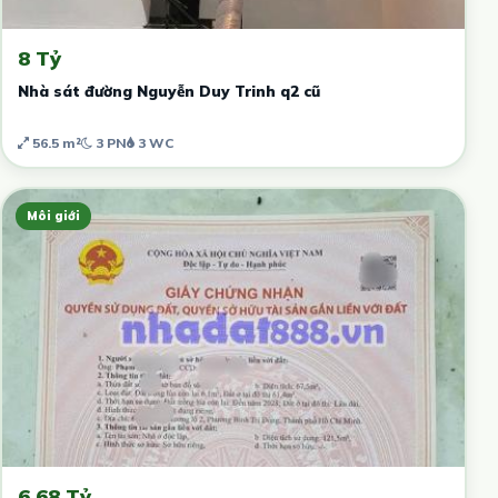
8 Tỷ
Nhà sát đường Nguyễn Duy Trinh q2 cũ
56.5 m²
3 PN
3 WC
Môi giới
6.68 Tỷ