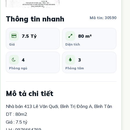
Thông tin nhanh
Mã tin: 30590
7.5 Tỷ
80 m²
Giá
Diện tích
4
3
Phòng ngủ
Phòng tắm
Mô tả chi tiết
Nhà bán 413 Lê Văn Quới, Bình Trị Đông A, Bình Tân
DT : 80m2
Giá : 7.5 tỷ
LH : 0976664769