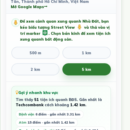
Tân, Thành phố Hồ Chí Minh, Việt Nam
Mở Google Maps
Để xem cảnh quan xung quanh Nhà Đất, bạn
kéo biểu tượng Street View
và thả vào vị
trí marker
. Chọn bán kính để xem tiện ích
xung quanh bất động sản.
500 m
1 km
2 km
5 km
Gợi ý nhanh khu vực
Tìm thấy
51
tiện ích quanh BĐS. Gần nhất là
Techcombank
cách khoảng
1.42 km
.
Bệnh viện
6 điểm · gần nhất 3.31 km
Atm
15 điểm · gần nhất 1.42 km