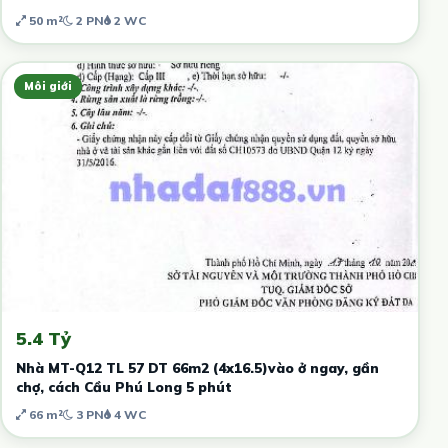
50 m²
2 PN
2 WC
Môi giới
5.4 Tỷ
Nhà MT-Q12 TL 57 DT 66m2 (4x16.5)vào ở ngay, gần
chợ, cách Cầu Phú Long 5 phút
66 m²
3 PN
4 WC