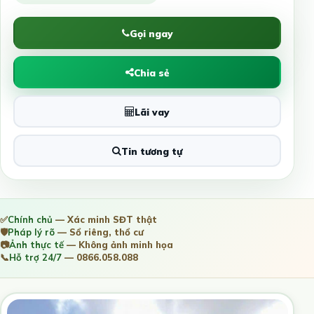
Gọi ngay
Chia sẻ
Lãi vay
Tin tương tự
✅
Chính chủ
— Xác minh SĐT thật
🛡️
Pháp lý rõ
— Sổ riêng, thổ cư
📷
Ảnh thực tế
— Không ảnh minh họa
📞
Hỗ trợ 24/7
— 0866.058.088