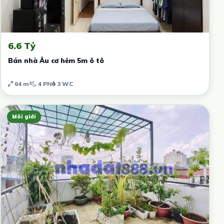
6.6 Tỷ
Bán nhà Âu cơ hẻm 5m ô tô
64 m²
4 PN
3 WC
Môi giới