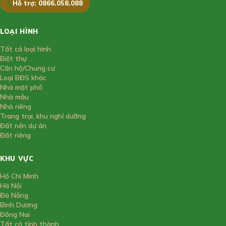
Hỗ trợ: 0866.058.088
LOẠI HÌNH
Tất cả loại hình
Biệt thự
Căn hộ/Chung cư
Loại BĐS khác
Nhà mặt phố
Nhà mẫu
Nhà riêng
Trang trại, khu nghỉ dưỡng
Đất nền dự án
Đất riêng
KHU VỰC
Hồ Chí Minh
Hà Nội
Đà Nẵng
Bình Dương
Đồng Nai
Tất cả tỉnh thành