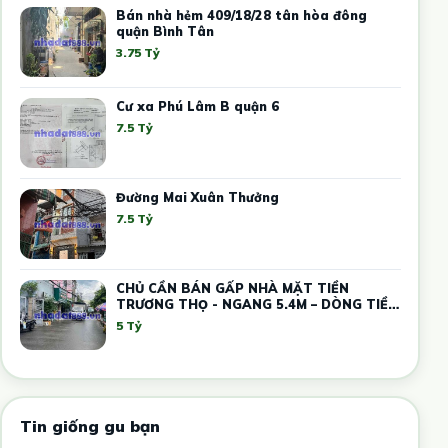
Bán nhà hẻm 409/18/28 tân hòa đông
quận Bình Tân
3.75 Tỷ
Cư xa Phú Lâm B quận 6
7.5 Tỷ
Đường Mai Xuân Thưởng
7.5 Tỷ
CHỦ CẦN BÁN GẤP NHÀ MẶT TIỀN
TRƯƠNG THỌ - NGANG 5.4M – DÒNG TIỀN
12 TRIỆU
5 Tỷ
Tin giống gu bạn