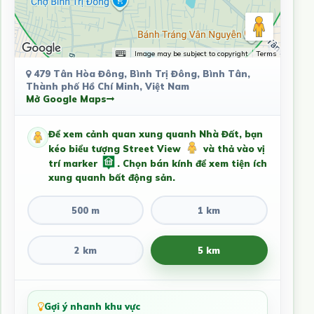
Image may be subject to copyright
Terms
479 Tân Hòa Đông, Bình Trị Đông, Bình Tân,
Thành phố Hồ Chí Minh, Việt Nam
Mở Google Maps
Để xem cảnh quan xung quanh Nhà Đất, bạn
kéo biểu tượng Street View
và thả vào vị
trí marker
. Chọn bán kính để xem tiện ích
xung quanh bất động sản.
500 m
1 km
2 km
5 km
Gợi ý nhanh khu vực