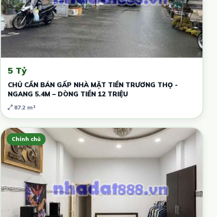
5 Tỷ
CHỦ CẦN BÁN GẤP NHÀ MẶT TIỀN TRƯƠNG THỌ -
NGANG 5.4M – DÒNG TIỀN 12 TRIỆU
87.2 m²
Chính chủ