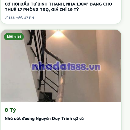
CƠ HỘI ĐẦU TƯ BÌNH THẠNH, NHÀ 138M² ĐANG CHO
THUÊ 17 PHÒNG TRỌ, GIÁ CHỈ 19 TỶ
138 m²
17 PN
Môi giới
8 Tỷ
Nhà sát đường Nguyễn Duy Trinh q2 cũ