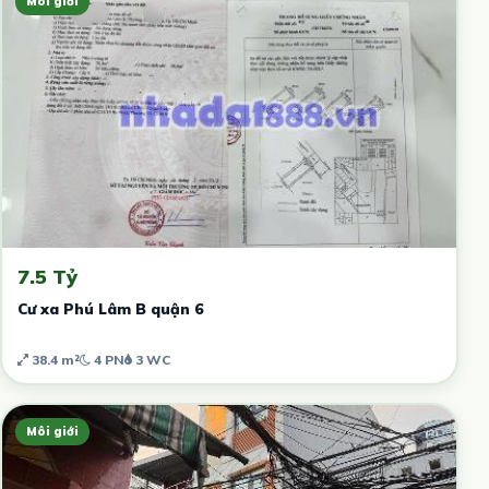
Môi giới
7.5 Tỷ
Cư xa Phú Lâm B quận 6
38.4 m²
4 PN
3 WC
Môi giới