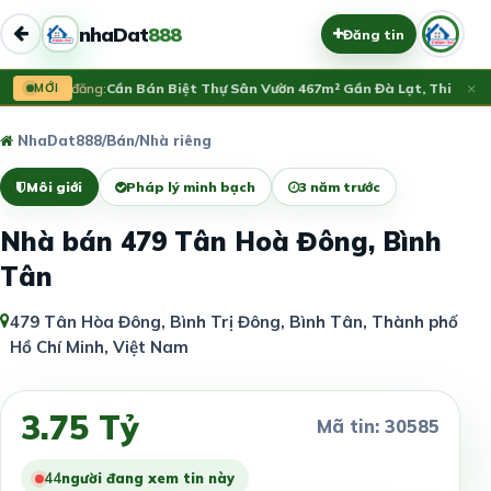
nhaDat
888
Đăng tin
×
Vừa đăng:
MỚI
Cần Bán Biệt Thự Sân Vườn 467m² Gần Đà Lạt, Thiết Kế 
NhaDat888
/
Bán
/
Nhà riêng
Môi giới
Pháp lý minh bạch
3 năm trước
Nhà bán 479 Tân Hoà Đông, Bình
Tân
479 Tân Hòa Đông, Bình Trị Đông, Bình Tân, Thành phố
Hồ Chí Minh, Việt Nam
3.75 Tỷ
Mã tin: 30585
44
người đang xem tin này