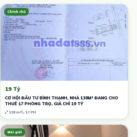
Chính chủ
19 Tỷ
CƠ HỘI ĐẦU TƯ BÌNH THẠNH, NHÀ 138M² ĐANG CHO
THUÊ 17 PHÒNG TRỌ, GIÁ CHỈ 19 TỶ
138 m²
17 PN
Môi giới