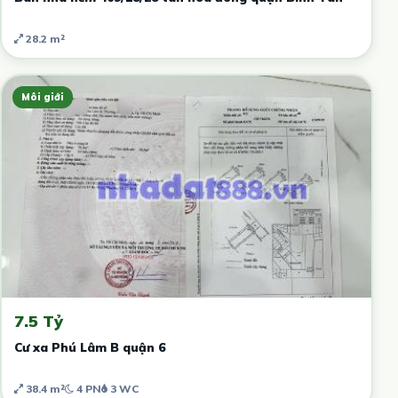
28.2 m²
Môi giới
7.5 Tỷ
Cư xa Phú Lâm B quận 6
38.4 m²
4 PN
3 WC