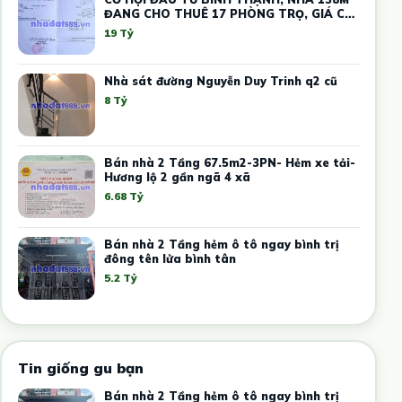
ĐANG CHO THUÊ 17 PHÒNG TRỌ, GIÁ CHỈ
19 TỶ
19 Tỷ
Nhà sát đường Nguyễn Duy Trinh q2 cũ
8 Tỷ
Bán nhà 2 Tầng 67.5m2-3PN- Hẻm xe tải-
Hương lộ 2 gần ngã 4 xã
6.68 Tỷ
Bán nhà 2 Tầng hẻm ô tô ngay bình trị
đông tên lửa bình tân
5.2 Tỷ
Tin giống gu bạn
Bán nhà 2 Tầng hẻm ô tô ngay bình trị