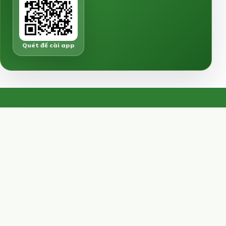
Quét để cài app
N
nhaDat
888
Cổng thông tin bất động sản chính chủ.
Kết nối người mua và người bán trực tiếp,
không phí trung gian.
Hỗ trợ: 0866.058.088