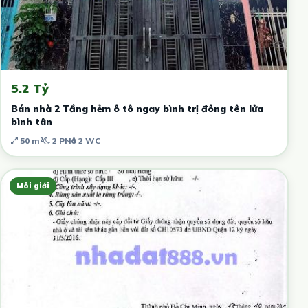
5.2 Tỷ
Bán nhà 2 Tầng hẻm ô tô ngay bình trị đông tên lửa
bình tân
50 m²
2 PN
2 WC
Môi giới