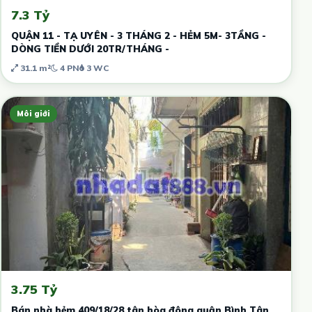
7.3 Tỷ
QUẬN 11 - TẠ UYÊN - 3 THÁNG 2 - HẺM 5M- 3TẦNG -
DÒNG TIỀN DƯỚI 20TR/THÁNG -
31.1 m²
4 PN
3 WC
Môi giới
3.75 Tỷ
Bán nhà hẻm 409/18/28 tân hòa đông quận Bình Tân