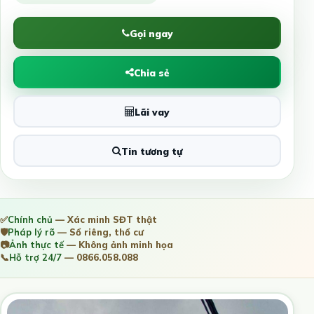
Gọi ngay
Chia sẻ
Lãi vay
Tin tương tự
✅
Chính chủ
— Xác minh SĐT thật
🛡️
Pháp lý rõ
— Sổ riêng, thổ cư
📷
Ảnh thực tế
— Không ảnh minh họa
📞
Hỗ trợ 24/7
— 0866.058.088