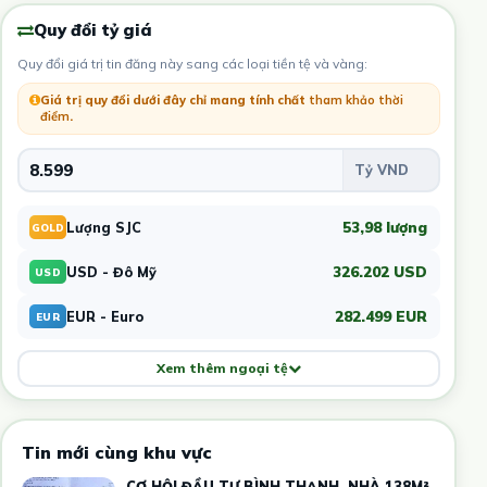
Quy đổi tỷ giá
Quy đổi giá trị tin đăng này sang các loại tiền tệ và vàng:
Giá trị quy đổi dưới đây chỉ mang tính chất
tham khảo thời
điểm
.
53,98 lượng
Lượng SJC
GOLD
326.202 USD
USD - Đô Mỹ
USD
282.499 EUR
EUR - Euro
EUR
Xem thêm ngoại tệ
Tin mới cùng khu vực
CƠ HỘI ĐẦU TƯ BÌNH THẠNH, NHÀ 138M²