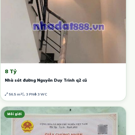
8 Tỷ
Nhà sát đường Nguyễn Duy Trinh q2 cũ
56.5 m²
3 PN
3 WC
Môi giới