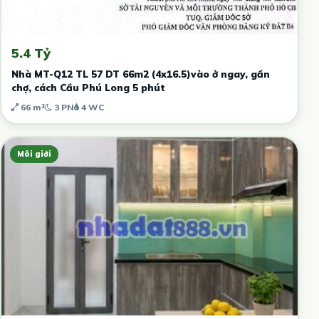
5.4 Tỷ
Nhà MT-Q12 TL 57 DT 66m2 (4x16.5)vào ở ngay, gần
chợ, cách Cầu Phú Long 5 phút
66 m²
3 PN
4 WC
Môi giới