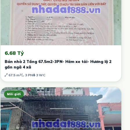
6.68 Tỷ
Bán nhà 2 Tầng 67.5m2-3PN- Hẻm xe tải- Hương lộ 2
gần ngã 4 xã
67.5 m²
3 PN
3 WC
Môi giới