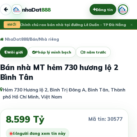
nhaDat
888
Đăng tin
×
Vừa đăng:
MỚI
Chính chủ rao bán nhà tại đường Lê Duẩn - TP Đà Nẵng; DT 1
1
NhaDat888
/
Bán
/
Nhà riêng
Môi giới
Pháp lý minh bạch
3 năm trước
Bán nhà MT hẻm 730 hương lộ 2
Bình Tân
Hẻm 730 Hương lộ 2, Bình Trị Đông A, Bình Tân, Thành
phố Hồ Chí Minh, Việt Nam
8.599 Tỷ
Mã tin: 30577
44
người đang xem tin này