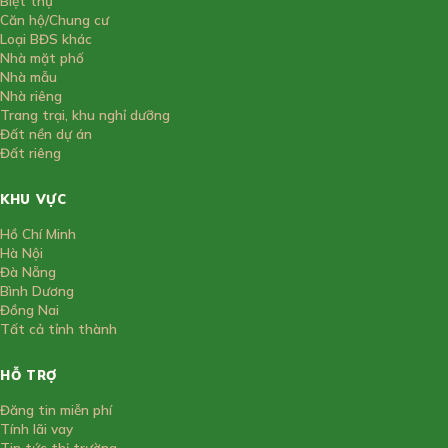
Biệt thự
Căn hộ/Chung cư
Loại BĐS khác
Nhà mặt phố
Nhà mẫu
Nhà riêng
Trang trại, khu nghỉ dưỡng
Đất nền dự án
Đất riêng
KHU VỰC
Hồ Chí Minh
Hà Nội
Đà Nẵng
Bình Dương
Đồng Nai
Tất cả tỉnh thành
HỖ TRỢ
Đăng tin miễn phí
Tính lãi vay
Tin tức thị trường