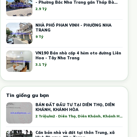
- Phường Bắc Nha Trang gần Tháp Bà
Ponaga
2.9 Tỷ
NHÀ PHỐ PHAN VINH - PHƯỜNG NHA
TRANG
9 Tỷ
VN190 Bán nhà cấp 4 hẻm oto đường Liên
Hoa - Tây Nha Trang
3.1 Tỷ
Tin giống gu bạn
BÁN ĐẤT ĐẦU TƯ TẠI DIÊN THỌ, DIÊN
KHÁNH, KHÁNH HÒA
2 Triệu/m2 · Diên Thọ, Diên Khánh, Khánh Hòa, Việt Nam
Cần bán nhà và đất tại thôn Trung, xã