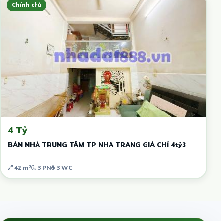
Chính chủ
4 Tỷ
BÁN NHÀ TRUNG TÂM TP NHA TRANG GIÁ CHỈ 4tỷ3
42 m²
3 PN
3 WC