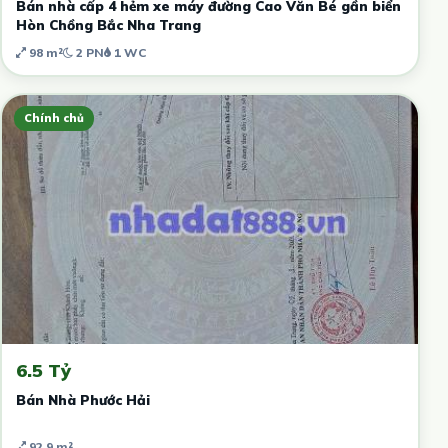
Bán nhà cấp 4 hẻm xe máy đường Cao Văn Bé gần biển
Hòn Chồng Bắc Nha Trang
98 m²
2 PN
1 WC
Chính chủ
6.5 Tỷ
Bán Nhà Phước Hải
92.9 m²