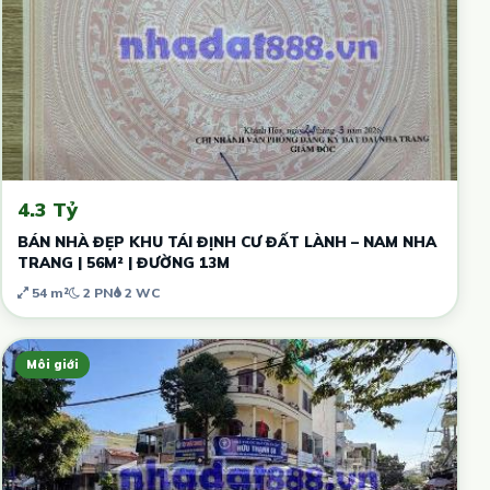
4.3 Tỷ
BÁN NHÀ ĐẸP KHU TÁI ĐỊNH CƯ ĐẤT LÀNH – NAM NHA
TRANG | 56M² | ĐƯỜNG 13M
54 m²
2 PN
2 WC
Môi giới