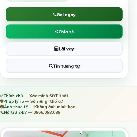
Gọi ngay
Chia sẻ
Lãi vay
Tin tương tự
✅
Chính chủ
— Xác minh SĐT thật
🛡️
Pháp lý rõ
— Sổ riêng, thổ cư
📷
Ảnh thực tế
— Không ảnh minh họa
📞
Hỗ trợ 24/7
— 0866.058.088