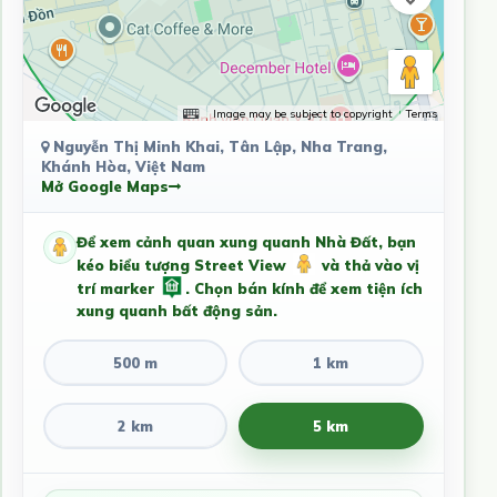
Image may be subject to copyright
Terms
Nguyễn Thị Minh Khai, Tân Lập, Nha Trang,
Khánh Hòa, Việt Nam
Mở Google Maps
Để xem cảnh quan xung quanh Nhà Đất, bạn
kéo biểu tượng Street View
và thả vào vị
trí marker
. Chọn bán kính để xem tiện ích
xung quanh bất động sản.
500 m
1 km
2 km
5 km