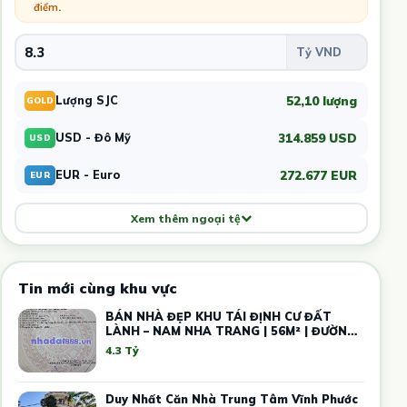
điểm
.
52,10 lượng
Lượng SJC
GOLD
314.859 USD
USD - Đô Mỹ
USD
272.677 EUR
EUR - Euro
EUR
Xem thêm ngoại tệ
Tin mới cùng khu vực
BÁN NHÀ ĐẸP KHU TÁI ĐỊNH CƯ ĐẤT
LÀNH – NAM NHA TRANG | 56M² | ĐƯỜNG
13M
4.3 Tỷ
Duy Nhất Căn Nhà Trung Tâm Vĩnh Phước