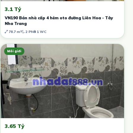
3.1 Tỷ
VN190 Bán nhà cấp 4 hẻm oto đường Liên Hoa - Tây
Nha Trang
78.7 m²
2 PN
1 WC
Môi giới
3.65 Tỷ