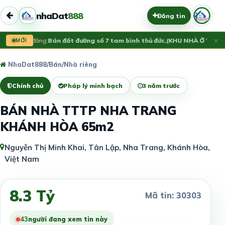
nhaDat
888
Đăng tin
×
Vừa đăng:
MỚI
Bán đất đường số 7 tam bình thủ đức,(KHU NHÀ Ở VẠN 
NhaDat888
/
Bán
/
Nhà riêng
Chính chủ
Pháp lý minh bạch
3 năm trước
BÁN NHÀ TTTP NHA TRANG
KHÁNH HÒA 65m2
Nguyễn Thị Minh Khai, Tân Lập, Nha Trang, Khánh Hòa,
Việt Nam
8.3 Tỷ
Mã tin: 30303
43
người đang xem tin này