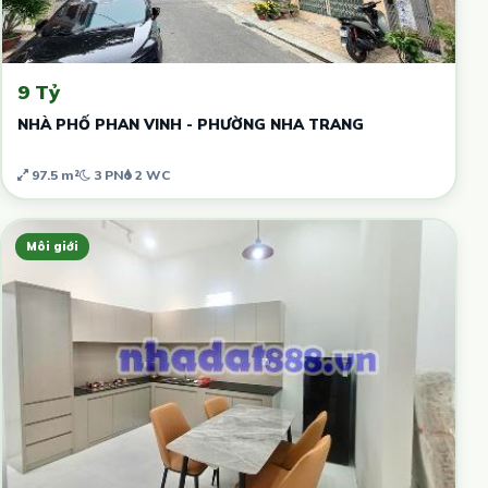
9 Tỷ
NHÀ PHỐ PHAN VINH - PHƯỜNG NHA TRANG
97.5 m²
3 PN
2 WC
Môi giới