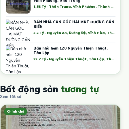
Vĩnh Phương, Nha Trang
1.58 Tỷ · Thôn Trung, Vĩnh Phương, Thành phố Nha Trang, Khánh Hòa, Việt Nam
BÁN NHÀ CĂN GÓC HAI MẶT ĐƯỜNG GẦN
BIỂN
2.2 Tỷ · Nguyễn An, Đường Đệ, Vĩnh Hòa, Thành phố Nha Trang, Khánh Hòa, Việt Nam
Bán nhà hẻm 120 Nguyễn Thiện Thuật,
Tân Lập
22.7 Tỷ · Nguyễn Thiện Thuật, Tân Lập, Thành phố Nha Trang, Khánh Hòa, Việt Nam
Bất động sản
tương tự
Xem tất cả
Chính chủ