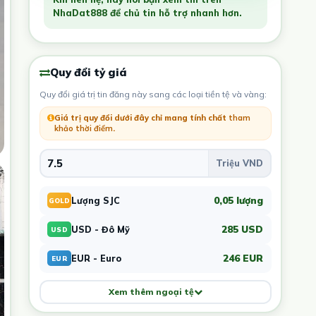
NhaDat888 để chủ tin hỗ trợ nhanh hơn.
Quy đổi tỷ giá
Quy đổi giá trị tin đăng này sang các loại tiền tệ và vàng:
Giá trị quy đổi dưới đây chỉ mang tính chất
tham
khảo thời điểm
.
0,05 lượng
Lượng SJC
GOLD
285 USD
USD - Đô Mỹ
USD
246 EUR
EUR - Euro
EUR
Xem thêm ngoại tệ