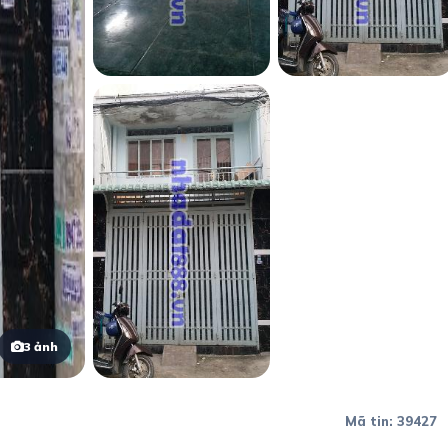
3 ảnh
Mã tin: 39427