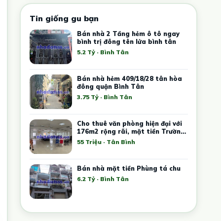
Tin giống gu bạn
Bán nhà 2 Tầng hẻm ô tô ngay
bình trị đông tên lửa bình tân
5.2 Tỷ · Bình Tân
Bán nhà hẻm 409/18/28 tân hòa
đông quận Bình Tân
3.75 Tỷ · Bình Tân
Cho thuê văn phòng hiện đại với
176m2 rộng rãi, mặt tiền Trường
Sơn tại trung tâm Tân Bình
55 Triệu · Tân Bình
Bán nhà mặt tiền Phùng tá chu
6.2 Tỷ · Bình Tân