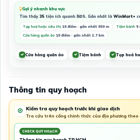
Gợi ý nhanh khu vực
Tìm thấy
35
tiện ích quanh BĐS. Gần nhất là
WinMart+
c
Tạp hoá hoặc siêu thị
15 điểm · gần nhất 950 m
Tiệm bánh
5
Cửa hàng quần áo
15 điểm · gần nhất 2.7 km
Cửa hàng quần áo
Tiệm bánh
Tạp hoá hoặ
Thông tin quy hoạch
Kiểm tra quy hoạch trước khi giao dịch
Tra cứu trên cổng chính thức của địa phương theo đ
CHECK QUY HOẠCH
Thông tin quy hoạch TP.HCM