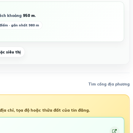
ách khoảng
950 m
.
 điểm · gần nhất 980 m
c siêu thị
Tìm cổng địa phương
ịa chỉ, tọa độ hoặc thửa đất của tin đăng.