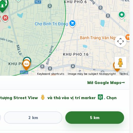
Keyboard shortcuts
Image may be subject to copyright
Terms
Mở Google Maps
 tượng Street View
và thả vào vị trí marker
. Chọn
2 km
5 km