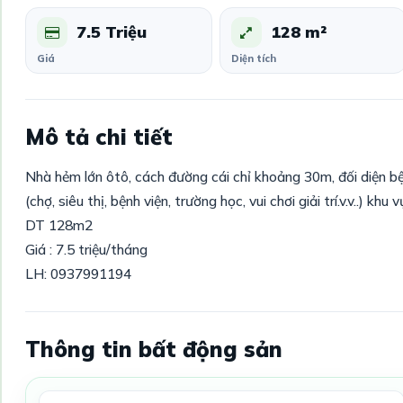
7.5 Triệu
128 m²
Giá
Diện tích
Mô tả chi tiết
Nhà hẻm lớn ôtô, cách đường cái chỉ khoảng 30m, đối diện bệ
(chợ, siêu thị, bệnh viện, trường học, vui chơi giải trí.v.v..) kh
DT 128m2
Giá : 7.5 triệu/tháng
LH: 0937991194
Thông tin bất động sản