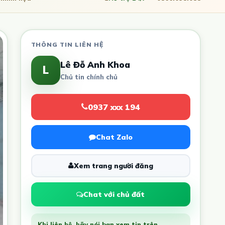
THÔNG TIN LIÊN HỆ
Lê Đỗ Anh Khoa
L
Chủ tin chính chủ
0937 xxx 194
Chat Zalo
Xem trang người đăng
Chat với chủ đất
Khi liên hệ, hãy nói bạn xem tin trên