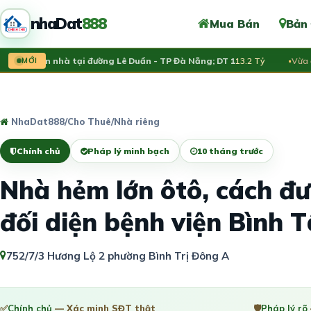
nhaDat
888
Mua Bán
Bản
ao bán nhà tại đường Lê Duẩn - TP Đà Nẵng; DT 1
MỚI
13.2 Tỷ
Vừa đăng:
NhaDat888
/
Cho Thuê
/
Nhà riêng
Chính chủ
Pháp lý minh bạch
10 tháng trước
Nhà hẻm lớn ôtô, cách đư
đối diện bệnh viện Bình 
752/7/3 Hương Lộ 2 phường Bình Trị Đông A
✅
Chính chủ
— Xác minh SĐT thật
🛡️
Pháp lý rõ