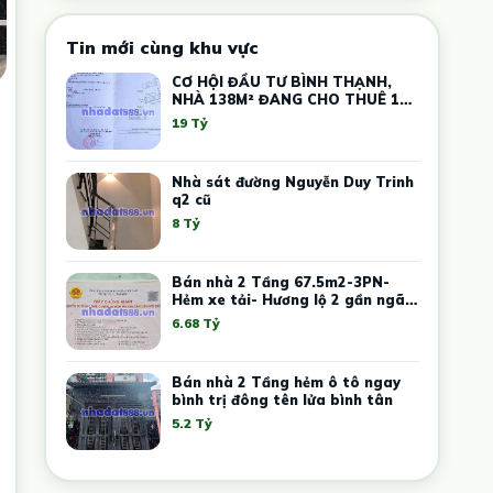
Tin mới cùng khu vực
CƠ HỘI ĐẦU TƯ BÌNH THẠNH,
NHÀ 138M² ĐANG CHO THUÊ 17
PHÒNG TRỌ, GIÁ CHỈ 19 TỶ
19 Tỷ
Nhà sát đường Nguyễn Duy Trinh
q2 cũ
8 Tỷ
Bán nhà 2 Tầng 67.5m2-3PN-
Hẻm xe tải- Hương lộ 2 gần ngã 4
xã
6.68 Tỷ
Bán nhà 2 Tầng hẻm ô tô ngay
bình trị đông tên lửa bình tân
5.2 Tỷ