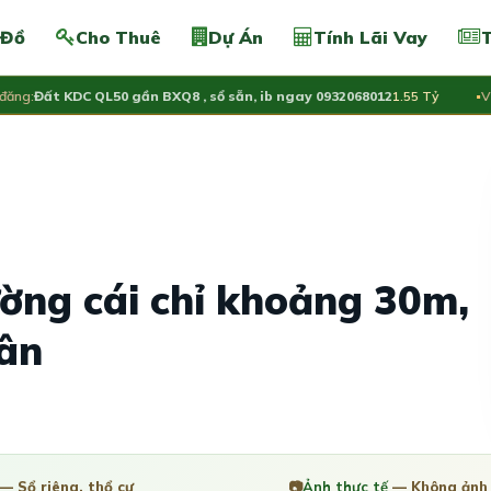
 Đồ
Cho Thuê
Dự Án
Tính Lãi Vay
T
Đất KDC QL50 gần BXQ8 , sổ sẵn, ib ngay 0932068012
1.55 Tỷ
Vừa đă
ờng cái chỉ khoảng 30m,
Tân
— Sổ riêng, thổ cư
📷
Ảnh thực tế
— Không ảnh 