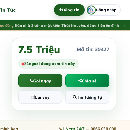
in Tức
Đăng tin
Đăng nhập
×
ng:
Bán nhà 3 tầng mặt tiền Thái Nguyên, dòng tiền ổn định 35t
26 Tỷ
7.5 Triệu
Mã tin: 39427
31
người đang xem tin này
Gọi ngay
Chia sẻ
Lãi vay
Tin tương tự
minh họa
📞
Hỗ trợ 24/7
— 0866.058.088