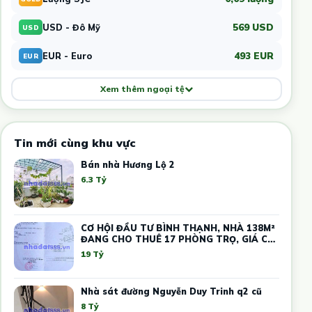
569 USD
USD - Đô Mỹ
USD
493 EUR
EUR - Euro
EUR
Xem thêm ngoại tệ
Tin mới cùng khu vực
Bán nhà Hương Lộ 2
6.3 Tỷ
CƠ HỘI ĐẦU TƯ BÌNH THẠNH, NHÀ 138M²
ĐANG CHO THUÊ 17 PHÒNG TRỌ, GIÁ CHỈ
19 TỶ
19 Tỷ
Nhà sát đường Nguyễn Duy Trinh q2 cũ
8 Tỷ