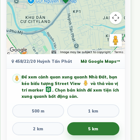
Image may be subject to copyright
Terms
458/22/20 Huỳnh Tấn Phát
Mở Google Maps
Để xem cảnh quan xung quanh Nhà Đất, bạn
kéo biểu tượng Street View
và thả vào vị
trí marker
. Chọn bán kính để xem tiện ích
xung quanh bất động sản.
500 m
1 km
2 km
5 km