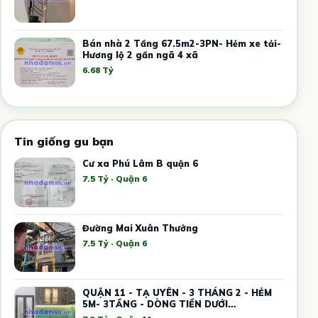
Bán nhà 2 Tầng 67.5m2-3PN- Hẻm xe tải-
Hương lộ 2 gần ngã 4 xã
6.68 Tỷ
Tin giống gu bạn
Cư xa Phú Lâm B quận 6
7.5 Tỷ · Quận 6
Đường Mai Xuân Thưởng
7.5 Tỷ · Quận 6
QUẬN 11 - TẠ UYÊN - 3 THÁNG 2 - HẺM
5M- 3TẦNG - DÒNG TIỀN DƯỚI
20TR/THÁNG -