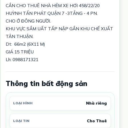
CẦN CHO THUÊ NHÀ HẺM XE HƠI 458/22/20
HUỲNH TẤN PHÁT QUẬN 7 -3TẦNG - 4 PN.
CHO Ở ĐÔNG NGƯỜI.
KHU VỰC SẦM UẤT TẤP NẬP GẦN KHU CHẾ XUẤT
TÂN THUẬN.
Dt: 66m2 (6X11 M)
GIÁ 15 TRIỆU
Lh: 0988171321
Thông tin bất động sản
Nhà riêng
LOẠI HÌNH
Cho Thuê
LOẠI TIN