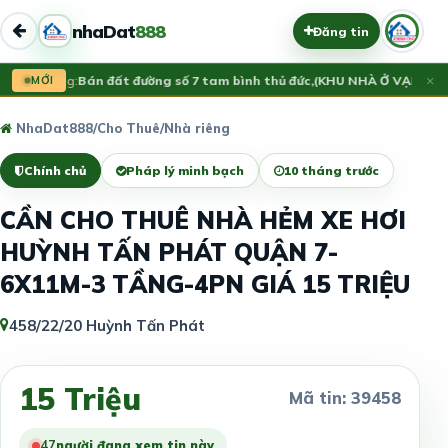
nhaDat
888
Đăng tin
×
Vừa đăng:
MỚI
Bán đất đường số 7 tam bình thủ đức,(KHU NHÀ Ở VẠN XUÂ
NhaDat888
/
Cho Thuê
/
Nhà riêng
Chính chủ
Pháp lý minh bạch
10 tháng trước
CẦN CHO THUÊ NHÀ HẺM XE HƠI
HUỲNH TẤN PHÁT QUẬN 7-
6X11M-3 TẦNG-4PN GIÁ 15 TRIỆU
458/22/20 Huỳnh Tấn Phát
15 Triệu
Mã tin: 39458
48
người đang xem tin này