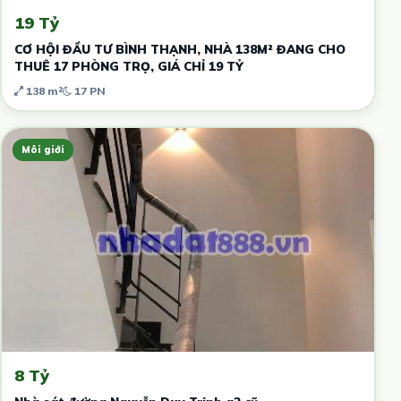
19 Tỷ
CƠ HỘI ĐẦU TƯ BÌNH THẠNH, NHÀ 138M² ĐANG CHO
THUÊ 17 PHÒNG TRỌ, GIÁ CHỈ 19 TỶ
138 m²
17 PN
Môi giới
8 Tỷ