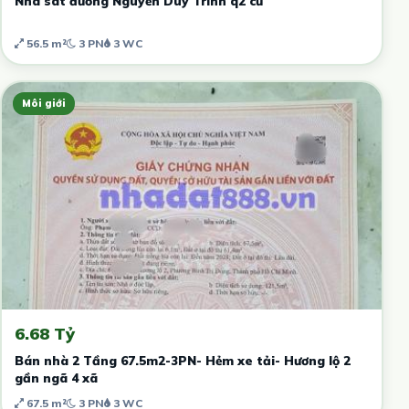
Nhà sát đường Nguyễn Duy Trinh q2 cũ
56.5 m²
3 PN
3 WC
Môi giới
6.68 Tỷ
Bán nhà 2 Tầng 67.5m2-3PN- Hẻm xe tải- Hương lộ 2
gần ngã 4 xã
67.5 m²
3 PN
3 WC