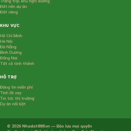
Trang trại, khu nghỉ dưỡng
Đất nền dự án
Đất riêng
KHU VỰC
Hồ Chí Minh
Hà Nội
Đà Nẵng
Bình Dương
Đồng Nai
Tất cả tỉnh thành
HỖ TRỢ
Đăng tin miễn phí
Tính lãi vay
Tin tức thị trường
Dự án nổi bật
© 2026 Nhadat888.vn — Bảo lưu mọi quyền