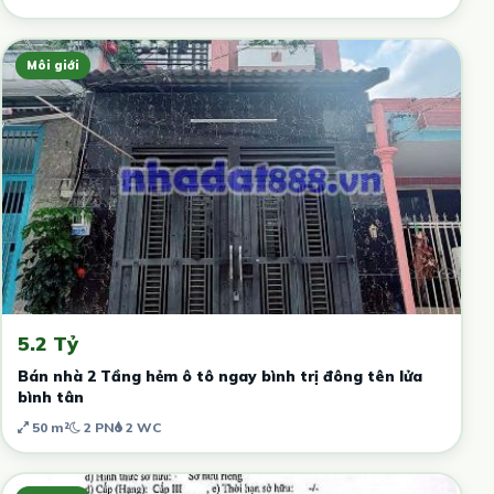
Môi giới
5.2 Tỷ
Bán nhà 2 Tầng hẻm ô tô ngay bình trị đông tên lửa
bình tân
50 m²
2 PN
2 WC