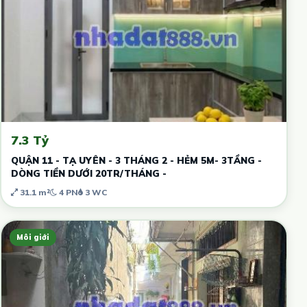
7.3 Tỷ
QUẬN 11 - TẠ UYÊN - 3 THÁNG 2 - HẺM 5M- 3TẦNG -
DÒNG TIỀN DƯỚI 20TR/THÁNG -
31.1 m²
4 PN
3 WC
Môi giới