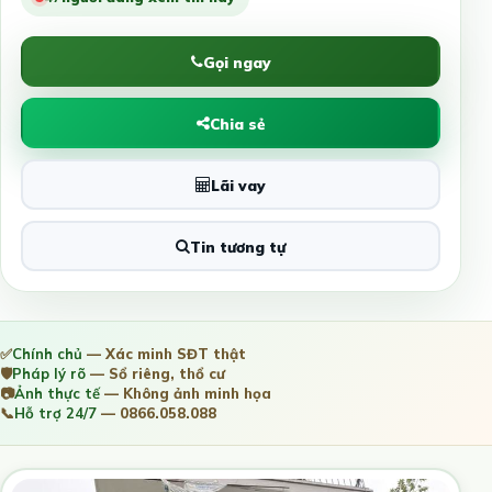
Gọi ngay
Chia sẻ
Lãi vay
Tin tương tự
✅
Chính chủ
— Xác minh SĐT thật
🛡️
Pháp lý rõ
— Sổ riêng, thổ cư
📷
Ảnh thực tế
— Không ảnh minh họa
📞
Hỗ trợ 24/7
— 0866.058.088