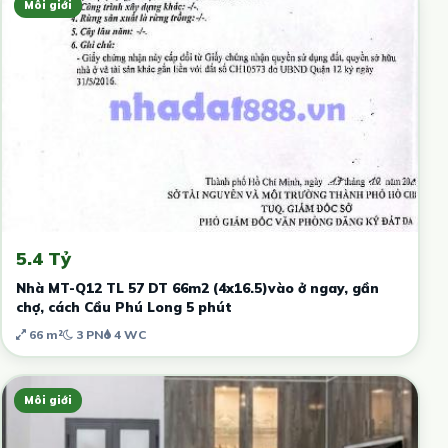
Môi giới
5.4 Tỷ
Nhà MT-Q12 TL 57 DT 66m2 (4x16.5)vào ở ngay, gần
chợ, cách Cầu Phú Long 5 phút
66 m²
3 PN
4 WC
Môi giới