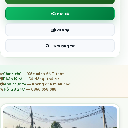
Chia sẻ
Lãi vay
Tin tương tự
✅
Chính chủ
— Xác minh SĐT thật
🛡️
Pháp lý rõ
— Sổ riêng, thổ cư
📷
Ảnh thực tế
— Không ảnh minh họa
📞
Hỗ trợ 24/7
— 0866.058.088