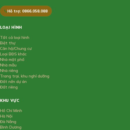
Hỗ trợ: 0866.058.088
LOẠI HÌNH
Tất cả loại hình
Biệt thự
Căn hộ/Chung cư
Loại BĐS khác
Nhà mặt phố
Nhà mẫu
Nhà riêng
Trang trại, khu nghỉ dưỡng
Đất nền dự án
Đất riêng
KHU VỰC
Hồ Chí Minh
Hà Nội
Đà Nẵng
Bình Dương