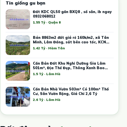
Tin giống gu bạn
Đất KDC QL50 gần BXQ8 , sổ sẵn, ib ngay
0932068012
1.55 Tỷ · Quận 8
Bán 8863m2 đất giá rẻ 160k/m2, xã Tân
Minh, Lâm Đồng, sát bên cao tốc, KCN
Tân Đức Sonadezi
1.42 Tỷ · Hàm Tân
Cần Bán Đất Khu Nghỉ Dưỡng Gia Lâm
501m², Địa Thế Đẹp, Thông Xanh Bao
Quanh
1.5 Tỷ · Lâm Hà
Cần Bán Nhà Vườn 503m² Có 100m² Thổ
Cư, Sân Vườn Rộng, Giá Chỉ 2,6 Tỷ
2.6 Tỷ · Lâm Hà