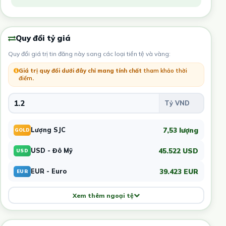
Quy đổi tỷ giá
Quy đổi giá trị tin đăng này sang các loại tiền tệ và vàng:
Giá trị quy đổi dưới đây chỉ mang tính chất
tham khảo thời
điểm
.
7,53 lượng
Lượng SJC
GOLD
45.522 USD
USD - Đô Mỹ
USD
39.423 EUR
EUR - Euro
EUR
Xem thêm ngoại tệ