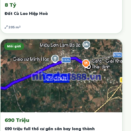
8 Tỷ
Đất Cù Lao Hiệp Hoà
205 m²
Môi giới
690 Triệu
690 triệu full thổ cư gần sân bay long thành