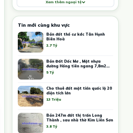
Xem thêm ngoại tệ
Tin mới cùng khu vực
Bán đất thổ cư kdc Tân Hạnh
Biên Hoà
2.7 Tỷ
Bán Đất Dốc Mơ , Mặt nhựa
đường Hồng tiên ngang 7,8m2
dài 28m2
5 Tỷ
Cho thuê đất mặt tiền quốc lộ 20
diện tích lớn
13 Triệu
Bán 247m đất thị trấn Long
Thành , sau nhà thờ Kim Liên Sơn
3.8 Tỷ