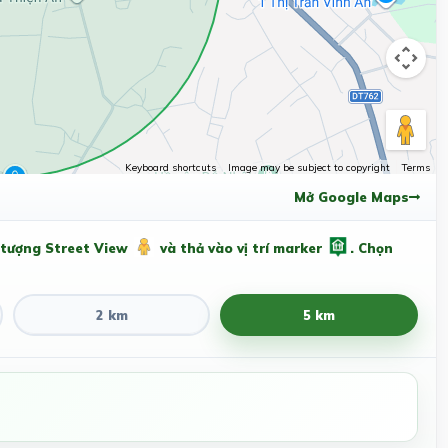
Keyboard shortcuts
Image may be subject to copyright
Terms
Mở Google Maps
 tượng Street View
và thả vào vị trí marker
. Chọn
2 km
5 km