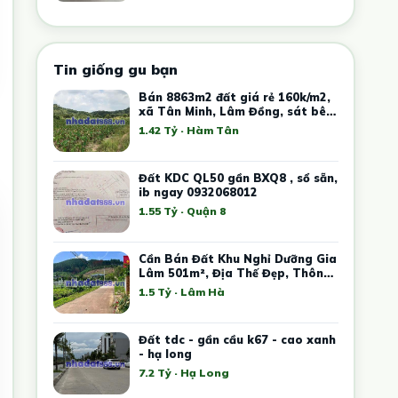
Tin giống gu bạn
Bán 8863m2 đất giá rẻ 160k/m2,
xã Tân Minh, Lâm Đồng, sát bên
cao tốc, KCN Tân Đức Sonadezi
1.42 Tỷ · Hàm Tân
Đất KDC QL50 gần BXQ8 , sổ sẵn,
ib ngay 0932068012
1.55 Tỷ · Quận 8
Cần Bán Đất Khu Nghỉ Dưỡng Gia
Lâm 501m², Địa Thế Đẹp, Thông
Xanh Bao Quanh
1.5 Tỷ · Lâm Hà
Đất tdc - gần cầu k67 - cao xanh
- hạ long
7.2 Tỷ · Hạ Long