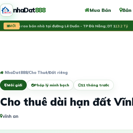
nhaDat
888
Mua Bán
Bản
nh chủ rao bán nhà tại đường Lê Duẩn - TP Đà Nẵng; DT 1
MỚI
13.2 Tỷ
V
NhaDat888
/
Cho Thuê
/
Đất riêng
Môi giới
Pháp lý minh bạch
11 tháng trước
Cho thuê dài hạn đất Vĩ
vĩnh an