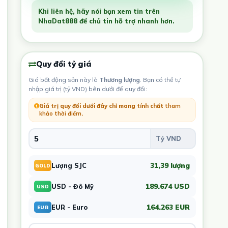
Khi liên hệ, hãy nói bạn xem tin trên
NhaDat888 để chủ tin hỗ trợ nhanh hơn.
Quy đổi tỷ giá
Giá bất động sản này là
Thương lượng
. Bạn có thể tự
nhập giá trị (tỷ VND) bên dưới để quy đổi:
Giá trị quy đổi dưới đây chỉ mang tính chất
tham
khảo thời điểm
.
31,39 lượng
Lượng SJC
GOLD
189.674 USD
USD - Đô Mỹ
USD
164.263 EUR
EUR - Euro
EUR