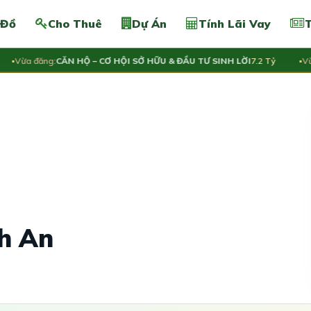
 Đồ
Cho Thuê
Dự Án
Tính Lãi Vay
T
ừa đăng:
CĂN HỘ – CƠ HỘI SỞ HỮU & ĐẦU TƯ SINH LỜI
7.2 Tỷ
Vừa đă
nh An