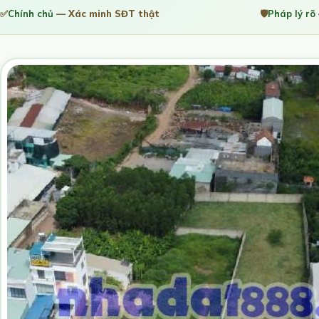
✅
Chính chủ
— Xác minh SĐT thật
🛡️
Pháp lý rõ