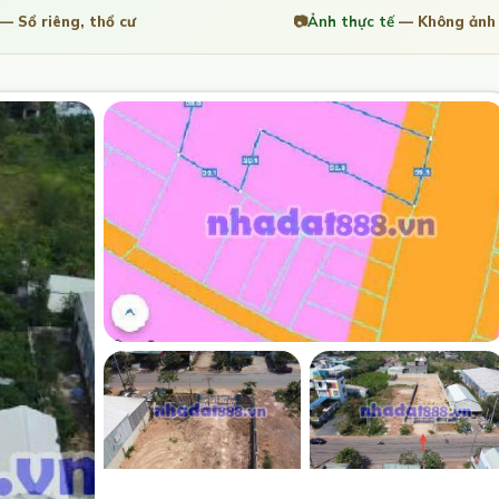
— Sổ riêng, thổ cư
📷
Ảnh thực tế
— Không ảnh 