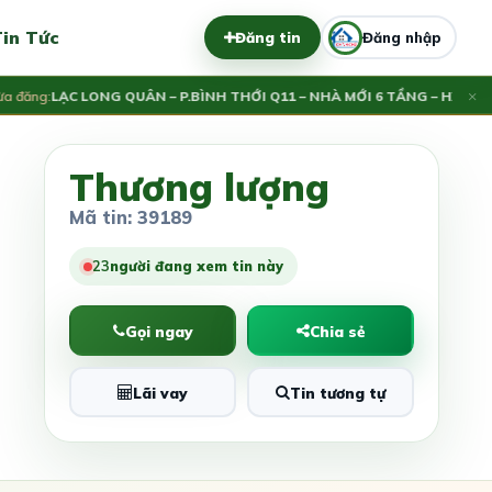
in Tức
Đăng tin
Đăng nhập
×
ng:
LẠC LONG QUÂN – P.BÌNH THỚI Q11 – NHÀ MỚI 6 TẦNG – HXH – C
9.6 
Thương lượng
Mã tin: 39189
23
người đang xem tin này
Gọi ngay
Chia sẻ
Lãi vay
Tin tương tự