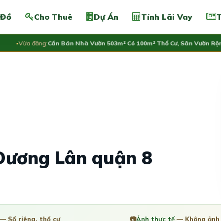
 Đồ
Cho Thuê
Dự Án
Tính Lãi Vay
T
Vừa đăng:
Cần Bán Nhà Vườn 503m² Có 100m² Thổ Cư, Sân Vườn Rộng, G
 Dương Lân quận 8
— Sổ riêng, thổ cư
📷
Ảnh thực tế
— Không ảnh 