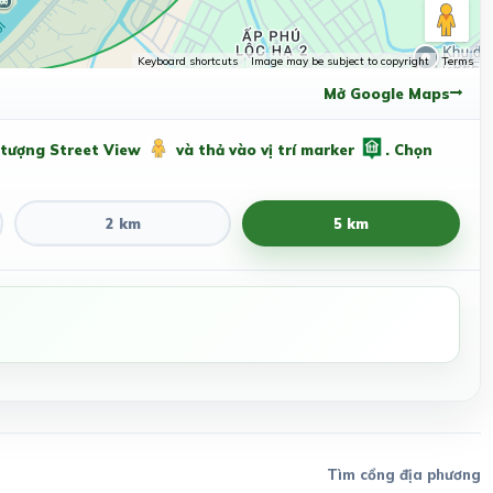
Keyboard shortcuts
Image may be subject to copyright
Terms
Mở Google Maps
 tượng Street View
và thả vào vị trí marker
. Chọn
2 km
5 km
Tìm cổng địa phương