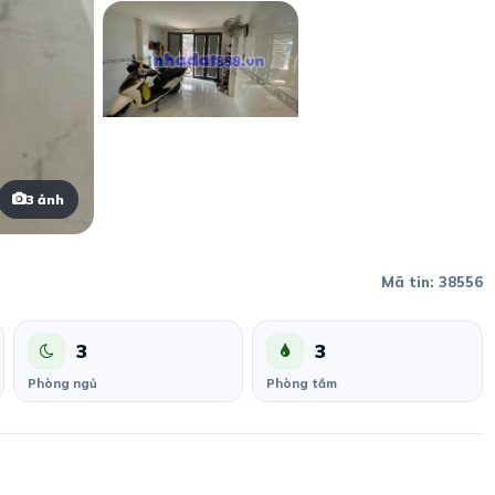
3 ảnh
Mã tin: 38556
3
3
Phòng ngủ
Phòng tắm