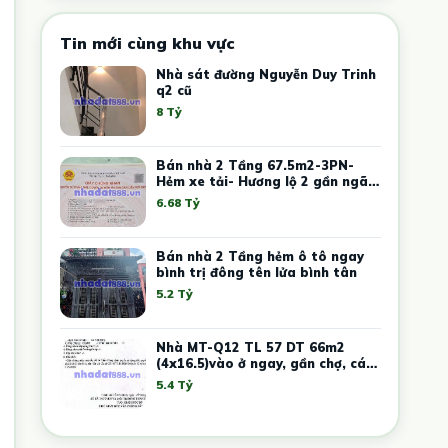
Tin mới cùng khu vực
Nhà sát đường Nguyễn Duy Trinh
q2 cũ
8 Tỷ
Bán nhà 2 Tầng 67.5m2-3PN-
Hẻm xe tải- Hương lộ 2 gần ngã 4
xã
6.68 Tỷ
Bán nhà 2 Tầng hẻm ô tô ngay
bình trị đông tên lửa bình tân
5.2 Tỷ
Nhà MT-Q12 TL 57 DT 66m2
(4x16.5)vào ở ngay, gần chợ, cách
Cầu Phú Long 5 phút
5.4 Tỷ