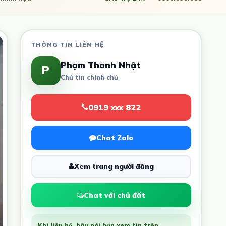
THÔNG TIN LIÊN HỆ
Phạm Thanh Nhật
P
Chủ tin chính chủ
0919 xxx 822
Chat Zalo
Xem trang người đăng
Chat với chủ đất
Khi liên hệ, hãy nói bạn xem tin trên