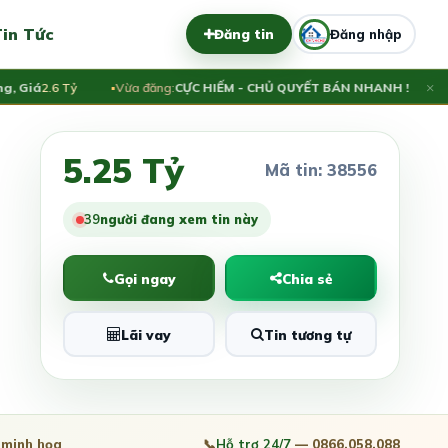
in Tức
Đăng tin
Đăng nhập
×
iá
2.6 Tỷ
Vừa đăng:
CỰC HIẾM - CHỦ QUYẾT BÁN NHANH ! 90M² THỔ
5.25 Tỷ
Mã tin: 38556
40
người đang xem tin này
Gọi ngay
Chia sẻ
Lãi vay
Tin tương tự
minh họa
📞
Hỗ trợ 24/7
— 0866.058.088