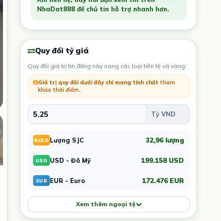
NhaDat888 để chủ tin hỗ trợ nhanh hơn.
Quy đổi tỷ giá
Quy đổi giá trị tin đăng này sang các loại tiền tệ và vàng:
Giá trị quy đổi dưới đây chỉ mang tính chất
tham
khảo thời điểm
.
32,96 lượng
Lượng SJC
GOLD
199.158 USD
USD - Đô Mỹ
USD
172.476 EUR
EUR - Euro
EUR
Xem thêm ngoại tệ