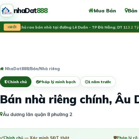
nhaDat
888
Mua Bán
Bản
Chính chủ rao bán nhà tại đường Lê Duẩn - TP Đà Nẵng; DT 1
MỚI
13.2 Tỷ
NhaDat888
/
Bán
/
Nhà riêng
Chính chủ
Pháp lý minh bạch
1 năm trước
Bán nhà riêng chính, Âu
Âu dương lân quận 8 phường 2
✅
Chính chủ
— Xác minh SĐT thật
🛡️
Pháp lý rõ