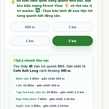
Để xem cảnh quan xung quanh Nhà Đất, bạn
kéo biểu tượng Street View
và thả vào vị
trí marker
. Chọn bán kính để xem tiện ích
xung quanh bất động sản.
500 m
1 km
2 km
5 km
Gợi ý nhanh khu vực
Tìm thấy
45
tiện ích quanh BĐS. Gần nhất là
Cafe Anh Long
cách khoảng
440 m
.
Bệnh viện
3 điểm · gần nhất 920 m
Cafe
15 điểm · gần nhất 440 m
Tạp hoá hoặc siêu thị
15 điểm · gần nhất 1.2 km
Rạp chiếu phim
7 điểm · gần nhất 1.52 km
Night club
1 điểm · gần nhất 2.36 km