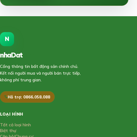
N
nhaDat
888
Cổng thông tin bất động sản chính chủ.
Kết nối người mua và người bán trực tiếp,
không phí trung gian.
Hỗ trợ: 0866.058.088
LOẠI HÌNH
Tất cả loại hình
Biệt thự
Căn hộ/Chung cư