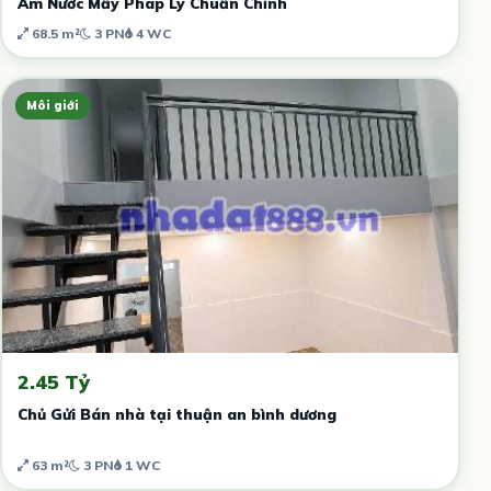
Âm Nước Mấy Pháp Lý Chuẩn Chỉnh
68.5 m²
3 PN
4 WC
Môi giới
2.45 Tỷ
Chủ Gửi Bán nhà tại thuận an bình dương
63 m²
3 PN
1 WC