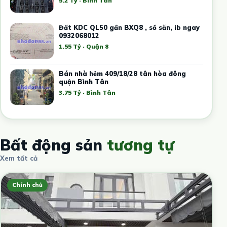
5.2 Tỷ · Bình Tân
Đất KDC QL50 gần BXQ8 , sổ sẵn, ib ngay
0932068012
1.55 Tỷ · Quận 8
Bán nhà hẻm 409/18/28 tân hòa đông
quận Bình Tân
3.75 Tỷ · Bình Tân
Bất động sản
tương tự
Xem tất cả
Chính chủ