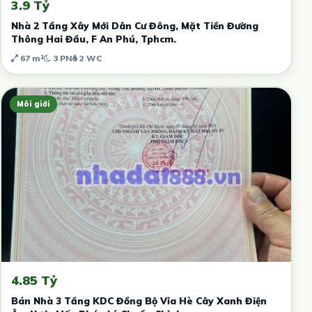
3.9 Tỷ
Nhà 2 Tầng Xây Mới Dân Cư Đông, Mặt Tiền Đường
Thông Hai Đầu, F An Phú, Tphcm.
67 m²
3 PN
2 WC
Môi giới
4.85 Tỷ
Bán Nhà 3 Tầng KDC Đồng Bộ Vỉa Hè Cây Xanh Điện