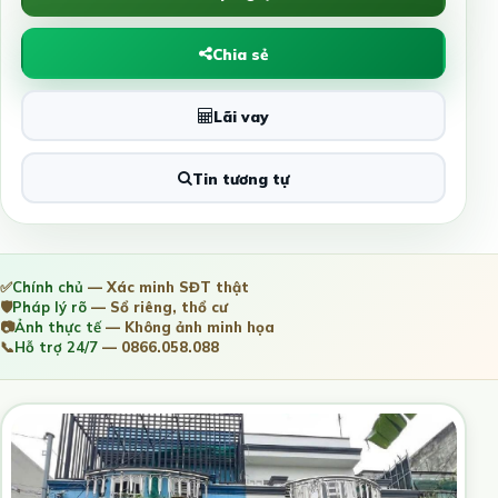
Chia sẻ
Lãi vay
Tin tương tự
✅
Chính chủ
— Xác minh SĐT thật
🛡️
Pháp lý rõ
— Sổ riêng, thổ cư
📷
Ảnh thực tế
— Không ảnh minh họa
📞
Hỗ trợ 24/7
— 0866.058.088