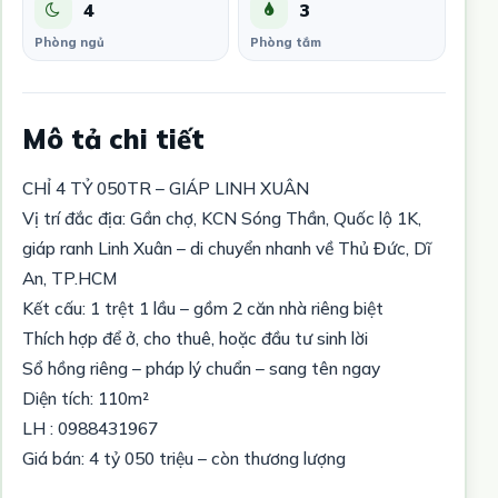
4
3
Phòng ngủ
Phòng tắm
Mô tả chi tiết
CHỈ 4 TỶ 050TR – GIÁP LINH XUÂN
Vị trí đắc địa: Gần chợ, KCN Sóng Thần, Quốc lộ 1K,
giáp ranh Linh Xuân – di chuyển nhanh về Thủ Đức, Dĩ
An, TP.HCM
Kết cấu: 1 trệt 1 lầu – gồm 2 căn nhà riêng biệt
Thích hợp để ở, cho thuê, hoặc đầu tư sinh lời
Sổ hồng riêng – pháp lý chuẩn – sang tên ngay
Diện tích: 110m²
LH : 0988431967
Giá bán: 4 tỷ 050 triệu – còn thương lượng