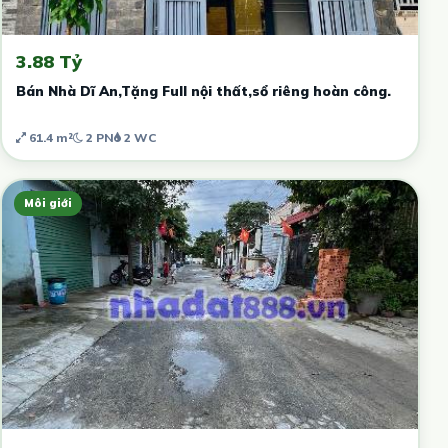
3.88 Tỷ
Bán Nhà Dĩ An,Tặng Full nội thất,sổ riêng hoàn công.
61.4 m²
2 PN
2 WC
Môi giới