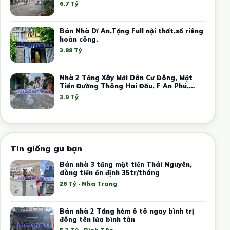
6.7 Tỷ
Bán Nhà Dĩ An,Tặng Full nội thất,sổ riêng
hoàn công.
3.88 Tỷ
Nhà 2 Tầng Xây Mới Dân Cư Đông, Mặt
Tiền Đường Thông Hai Đầu, F An Phú,
Tphcm.
3.9 Tỷ
Tin giống gu bạn
Bán nhà 3 tầng mặt tiền Thái Nguyên,
dòng tiền ổn định 35tr/tháng
26 Tỷ · Nha Trang
Bán nhà 2 Tầng hẻm ô tô ngay bình trị
đông tên lửa bình tân