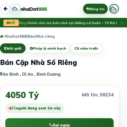
nhaDat
888
Đăng tin
×
Vừa đăng:
MỚI
Chính chủ rao bán nhà tại đường Lê Duẩn - TP Đà Nẵng; 
NhaDat888
/
Bán
/
Nhà riêng
Môi giới
Pháp lý minh bạch
1 năm trước
Bán Cặp Nhà Sổ Riêng
An Bình , Dĩ An , Bình Dương
4050 Tỷ
Mã tin: 38234
32
người đang xem tin này
Gọi ngay