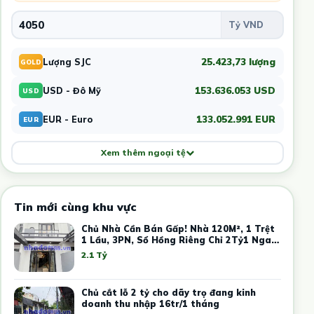
25.423,73 lượng
Lượng SJC
GOLD
153.636.053 USD
USD - Đô Mỹ
USD
133.052.991 EUR
EUR - Euro
EUR
Xem thêm ngoại tệ
Tin mới cùng khu vực
Chủ Nhà Cần Bán Gấp! Nhà 120M², 1 Trệt
1 Lầu, 3PN, Sổ Hồng Riêng Chỉ 2Tỷ1 Ngay
Trung Tâm Thủ Dầu Một
2.1 Tỷ
Chủ cắt lỗ 2 tỷ cho dãy trọ đang kinh
doanh thu nhập 16tr/1 tháng