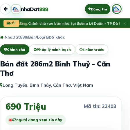
nhaDat
888
Đăng tin
×
Vừa đăng:
MỚI
Chính chủ rao bán nhà tại đường Lê Duẩn - TP Đà Nẵng; 
NhaDat888
/
Bán
/
Loại BĐS khác
Chính chủ
Pháp lý minh bạch
4 năm trước
Bán đất 286m2 Bình Thuỷ - Cần
Thơ
Long Tuyền, Bình Thủy, Cần Thơ, Việt Nam
690 Triệu
Mã tin: 22493
42
người đang xem tin này