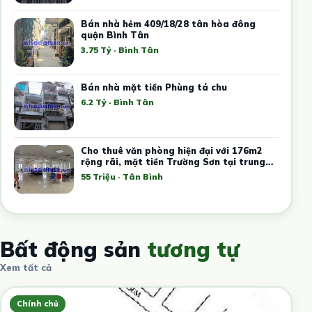
Bán nhà hẻm 409/18/28 tân hòa đông
quận Bình Tân
3.75 Tỷ · Bình Tân
Bán nhà mặt tiền Phùng tá chu
6.2 Tỷ · Bình Tân
Cho thuê văn phòng hiện đại với 176m2
rộng rãi, mặt tiền Trường Sơn tại trung
tâm Tân Bình
55 Triệu · Tân Bình
Bất động sản
tương tự
Xem tất cả
Chính chủ