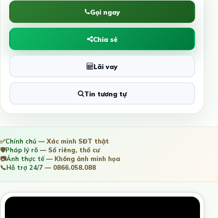
Gọi ngay
Chia sẻ
Lãi vay
Tin tương tự
✅
Chính chủ
— Xác minh SĐT thật
🛡️
Pháp lý rõ
— Sổ riêng, thổ cư
📷
Ảnh thực tế
— Không ảnh minh họa
📞
Hỗ trợ 24/7
— 0866.058.088