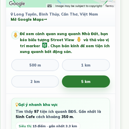
Image may be subject to copyright
Terms
Long Tuyền, Bình Thủy, Cần Thơ, Việt Nam
Mở Google Maps
Để xem cảnh quan xung quanh Nhà Đất, bạn
kéo biểu tượng Street View
và thả vào vị
trí marker
. Chọn bán kính để xem tiện ích
xung quanh bất động sản.
500 m
1 km
2 km
5 km
Gợi ý nhanh khu vực
Tìm thấy
97
tiện ích quanh BĐS. Gần nhất là
Sinh Cafe
cách khoảng
350 m
.
Siêu thị
15 điểm · gần nhất 3.3 km