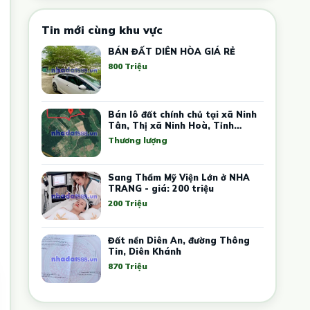
Tin mới cùng khu vực
BÁN ĐẤT DIÊN HÒA GIÁ RẺ
800 Triệu
Bán lô đất chính chủ tại xã Ninh
Tân, Thị xã Ninh Hoà, Tỉnh
Khánh Hoà
Thương lượng
Sang Thẩm Mỹ Viện Lớn ở NHA
TRANG - giá: 200 triệu
200 Triệu
Đất nền Diên An, đường Thông
Tin, Diên Khánh
870 Triệu