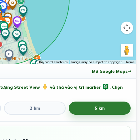
Keyboard shortcuts
Image may be subject to copyright
Terms
Mở Google Maps
 tượng Street View
và thả vào vị trí marker
. Chọn
2 km
5 km