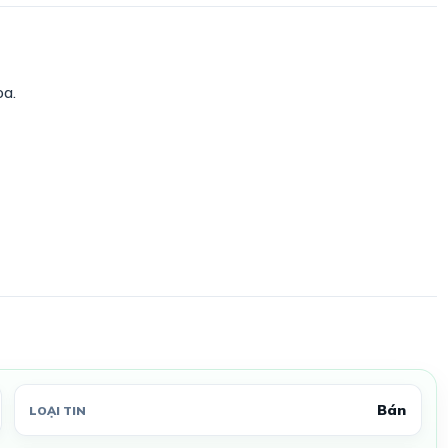
òa.
Bán
LOẠI TIN