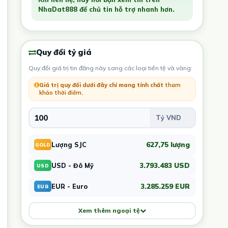
NhaDat888 để chủ tin hỗ trợ nhanh hơn.
Quy đổi tỷ giá
Quy đổi giá trị tin đăng này sang các loại tiền tệ và vàng:
Giá trị quy đổi dưới đây chỉ mang tính chất
tham
khảo thời điểm
.
627,75 lượng
Lượng SJC
GOLD
3.793.483 USD
USD - Đô Mỹ
USD
3.285.259 EUR
EUR - Euro
EUR
Xem thêm ngoại tệ