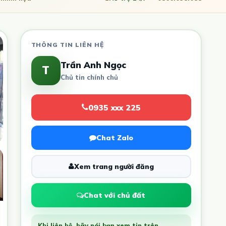
THÔNG TIN LIÊN HỆ
Trần Anh Ngọc
T
Chủ tin chính chủ
0935 xxx 225
Chat Zalo
Xem trang người đăng
Chat với chủ đất
Khi liên hệ, hãy nói bạn xem tin trên