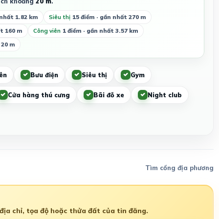
ch khoảng
20 m
.
 nhất 1.82 km
Siêu thị
15 điểm · gần nhất 270 m
ất 160 m
Công viên
1 điểm · gần nhất 3.57 km
 20 m
ên
Bưu điện
Siêu thị
Gym
Cửa hàng thú cưng
Bãi đỗ xe
Night club
Tìm cổng địa phương
ịa chỉ, tọa độ hoặc thửa đất của tin đăng.