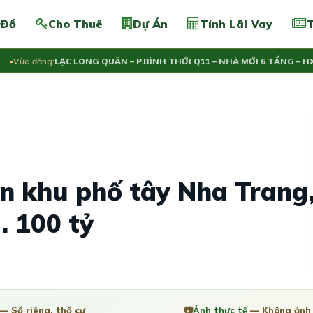
 Đồ
Cho Thuê
Dự Án
Tính Lãi Vay
T
a đăng:
LẠC LONG QUÂN – P.BÌNH THỚI Q11 – NHÀ MỚI 6 TẦNG – HXH – 
ền khu phố tây Nha Trang
. 100 tỷ
— Sổ riêng, thổ cư
📷
Ảnh thực tế
— Không ảnh 