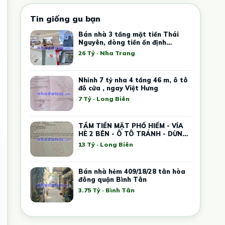
Tin giống gu bạn
Bán nhà 3 tầng mặt tiền Thái
Nguyên, dòng tiền ổn định
35tr/tháng
26 Tỷ · Nha Trang
Nhỉnh 7 tỷ nha 4 tầng 46 m, ô tô
đỗ cửa , ngay Việt Hưng
7 Tỷ · Long Biên
TẦM TIỀN MẶT PHỐ HIẾM - VỈA
HÈ 2 BÊN - Ô TÔ TRÁNH - DỪNG
ĐỖ THOẢI MÁI
13 Tỷ · Long Biên
Bán nhà hẻm 409/18/28 tân hòa
đông quận Bình Tân
3.75 Tỷ · Bình Tân