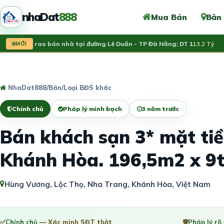
nhaDat
888
Mua Bán
Bản
h chủ rao bán nhà tại đường Lê Duẩn - TP Đà Nẵng; DT 1
MỚI
13.2 Tỷ
Vừ
NhaDat888
/
Bán
/
Loại BĐS khác
Chính chủ
Pháp lý minh bạch
3 năm trước
Bán khách sạn 3* mặt ti
Khánh Hòa. 196,5m2 x 9t
Hùng Vương, Lộc Thọ, Nha Trang, Khánh Hòa, Việt Nam
✅
Chính chủ
— Xác minh SĐT thật
🛡️
Pháp lý rõ