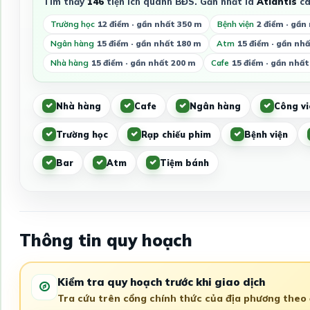
Tìm thấy
146
tiện ích quanh BĐS. Gần nhất là
Atlantis
cá
Trường học
12 điểm · gần nhất 350 m
Bệnh viện
2 điểm · gần
Ngân hàng
15 điểm · gần nhất 180 m
Atm
15 điểm · gần nh
Nhà hàng
15 điểm · gần nhất 200 m
Cafe
15 điểm · gần nhất
Nhà hàng
Cafe
Ngân hàng
Công vi
Trường học
Rạp chiếu phim
Bệnh viện
Bar
Atm
Tiệm bánh
Thông tin quy hoạch
Kiểm tra quy hoạch trước khi giao dịch
Tra cứu trên cổng chính thức của địa phương theo đ