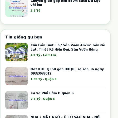
Chuyển giao gấp nền 550m cách Đà Lạt
vài km
2.5 Tỷ
Tin giống gu bạn
Cần Bán Biệt Thự Sân Vườn 467m² Gần Đà
Lạt, Thiết Kế Hiện Đại, Sân Vườn Rộng
4.2 Tỷ · Lâm Hà
Đất KDC QL50 gần BXQ8 , sổ sẵn, ib ngay
0932068012
1.55 Tỷ · Quận 8
Cư xa Phú Lâm B quận 6
7.5 Tỷ · Quận 6
NHÀ 2 MẶT NGÕ - Ô TÔ VÀO NHÀ - NỞ