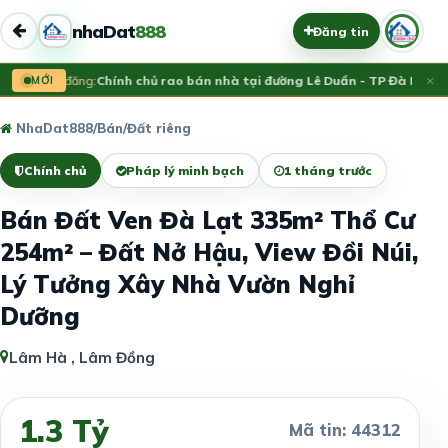
nhaDat
888
Đăng tin
×
Vừa đăng:
MỚI
Chính chủ rao bán nhà tại đường Lê Duẩn - TP Đà Nẵng; 
NhaDat888
/
Bán
/
Đất riêng
Chính chủ
Pháp lý minh bạch
1 tháng trước
Bán Đất Ven Đà Lạt 335m² Thổ Cư
254m² – Đất Nở Hậu, View Đồi Núi,
Lý Tưởng Xây Nhà Vườn Nghỉ
Dưỡng
Lâm Hà , Lâm Đồng
1.3 Tỷ
Mã tin: 44312