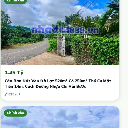
Chính chủ
1.45 Tỷ
Cần Bán Đất Ven Đà Lạt 520m² Có 250m² Thổ Cư Mặt
Tiền 14m, Cách Đường Nhựa Chỉ Vài Bước
520 m²
Chính chủ