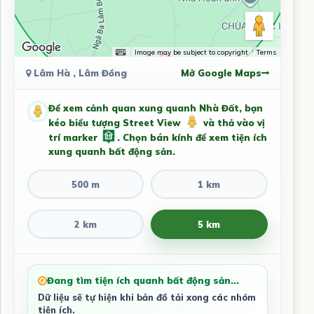
Image may be subject to copyright
Terms
Lâm Hà , Lâm Đồng
Mở Google Maps
Để xem cảnh quan xung quanh Nhà Đất, bạn
kéo biểu tượng Street View
và thả vào vị
trí marker
. Chọn bán kính để xem tiện ích
xung quanh bất động sản.
500 m
1 km
2 km
5 km
Đang tìm tiện ích quanh bất động sản...
Dữ liệu sẽ tự hiện khi bản đồ tải xong các nhóm
tiện ích.