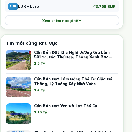
42.708 EUR
EUR - Euro
EUR
Xem thêm ngoại tệ
Tin mới cùng khu vực
Cần Bán Đất Khu Nghỉ Dưỡng Gia Lâm
501m², Địa Thế Đẹp, Thông Xanh Bao
Quanh
1.5 Tỷ
Cần Bán Đất Lâm Đồng Thổ Cư Giữa Đồi
Thông, Lý Tưởng Xây Nhà Vườn
1.4 Tỷ
Cần Bán Đất Ven Đà Lạt Thổ Cư
1.15 Tỷ