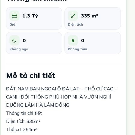
1.3 Tỷ
335 m²
Giá
Diện tích
0
0
Phòng ngủ
Phòng tắm
Mô tả chi tiết
ĐẤT NAM BAN NGOẠI Ô ĐÀ LẠT – THỔ CƯ CAO –
CẠNH ĐỒI THÔNG PHÙ HỢP NHÀ VƯỜN NGHỈ
DƯỠNG LÂM HÀ LÂM ĐỒNG
Thông tin chi tiết
Diện tích: 335m²
Thổ cư: 254m²