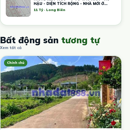
HẬU - DIỆN TÍCH RỘNG - NHÀ MỚI Ở
SƯỚNG
11 Tỷ · Long Biên
Bất động sản
tương tự
Xem tất cả
Chính chủ