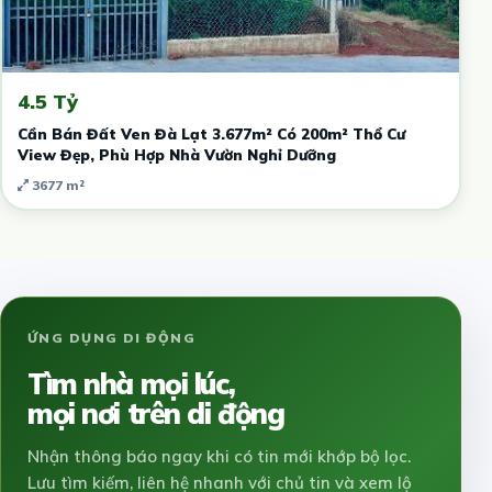
4.5 Tỷ
Cần Bán Đất Ven Đà Lạt 3.677m² Có 200m² Thổ Cư
View Đẹp, Phù Hợp Nhà Vườn Nghỉ Dưỡng
3677 m²
ỨNG DỤNG DI ĐỘNG
Tìm nhà mọi lúc,
mọi nơi trên di động
Nhận thông báo ngay khi có tin mới khớp bộ lọc.
Lưu tìm kiếm, liên hệ nhanh với chủ tin và xem lộ