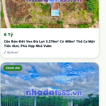
6 Tỷ
Cần Bán Đất Ven Đà Lạt 3.276m² Có 400m² Thổ Cư Mặt
Tiền 41m, Phù Hợp Nhà Vườn
3276 m²
Chính chủ