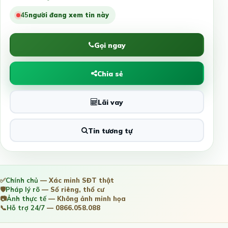
45
người đang xem tin này
Gọi ngay
Chia sẻ
Lãi vay
Tin tương tự
✅
Chính chủ
— Xác minh SĐT thật
🛡️
Pháp lý rõ
— Sổ riêng, thổ cư
📷
Ảnh thực tế
— Không ảnh minh họa
📞
Hỗ trợ 24/7
— 0866.058.088