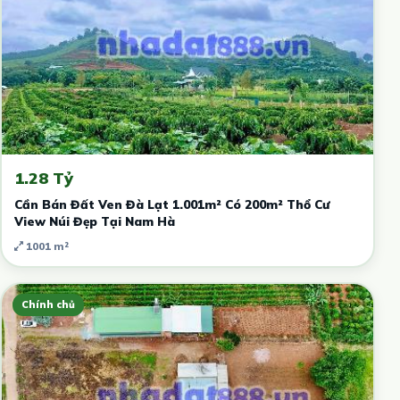
1.28 Tỷ
Cần Bán Đất Ven Đà Lạt 1.001m² Có 200m² Thổ Cư
View Núi Đẹp Tại Nam Hà
1001 m²
Chính chủ