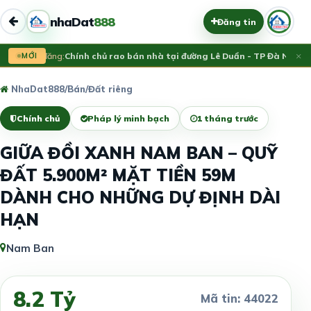
nhaDat
888
Đăng tin
×
Vừa đăng:
MỚI
Chính chủ rao bán nhà tại đường Lê Duẩn - TP Đà Nẵng; D
NhaDat888
/
Bán
/
Đất riêng
Chính chủ
Pháp lý minh bạch
1 tháng trước
GIỮA ĐỒI XANH NAM BAN – QUỸ
ĐẤT 5.900M² MẶT TIỀN 59M
DÀNH CHO NHỮNG DỰ ĐỊNH DÀI
HẠN
Nam Ban
8.2 Tỷ
Mã tin: 44022