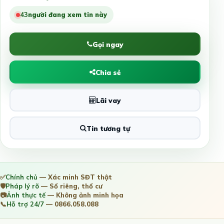
43
người đang xem tin này
Gọi ngay
Chia sẻ
Lãi vay
Tin tương tự
✅
Chính chủ
— Xác minh SĐT thật
🛡️
Pháp lý rõ
— Sổ riêng, thổ cư
📷
Ảnh thực tế
— Không ảnh minh họa
📞
Hỗ trợ 24/7
— 0866.058.088