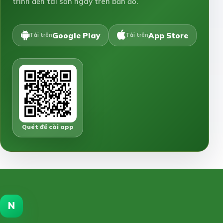
trình đến tài sản ngay trên bản đồ.
Google Play
App Store
Tải trên
Tải trên
Quét để cài app
N