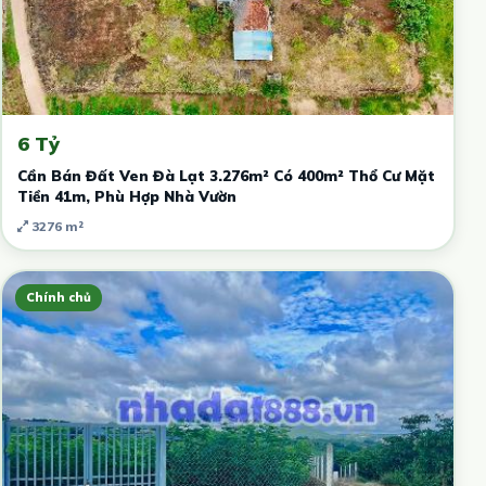
6 Tỷ
Cần Bán Đất Ven Đà Lạt 3.276m² Có 400m² Thổ Cư Mặt
Tiền 41m, Phù Hợp Nhà Vườn
3276 m²
Chính chủ