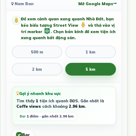
Nam Ban
Mở Google Maps
Để xem cảnh quan xung quanh Nhà Đất, bạn
kéo biểu tượng Street View
và thả vào vị
trí marker
. Chọn bán kính để xem tiện ích
xung quanh bất động sản.
500 m
1 km
2 km
5 km
Gợi ý nhanh khu vực
Tìm thấy
1
tiện ích quanh BĐS. Gần nhất là
Coffe views
cách khoảng
2.96 km
.
Bar
1 điểm · gần nhất 2.96 km
Bar