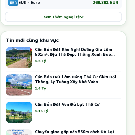
269.391 EUR
EUR - Euro
EUR
Xem thêm ngoại tệ
Tin mới cùng khu vực
Cần Bán Đất Khu Nghỉ Dưỡng Gia Lâm
501m², Địa Thế Đẹp, Thông Xanh Bao
Quanh
1.5 Tỷ
Cần Bán Đất Lâm Đồng Thổ Cư Giữa Đồi
Thông, Lý Tưởng Xây Nhà Vườn
1.4 Tỷ
Cần Bán Đất Ven Đà Lạt Thổ Cư
1.15 Tỷ
Chuyển giao gấp nền 550m cách Đà Lạt