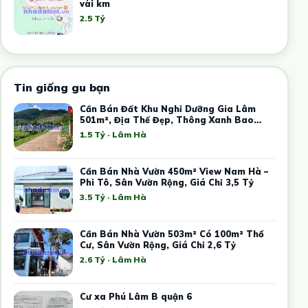
vài km
2.5 Tỷ
Tin giống gu bạn
Cần Bán Đất Khu Nghỉ Dưỡng Gia Lâm
501m², Địa Thế Đẹp, Thông Xanh Bao
Quanh
1.5 Tỷ · Lâm Hà
Cần Bán Nhà Vườn 450m² View Nam Hà –
Phi Tô, Sân Vườn Rộng, Giá Chỉ 3,5 Tỷ
3.5 Tỷ · Lâm Hà
Cần Bán Nhà Vườn 503m² Có 100m² Thổ
Cư, Sân Vườn Rộng, Giá Chỉ 2,6 Tỷ
2.6 Tỷ · Lâm Hà
Cư xa Phú Lâm B quận 6