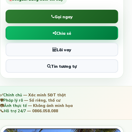
Gọi ngay
Chia sẻ
Lãi vay
Tin tương tự
✅
Chính chủ
— Xác minh SĐT thật
🛡️
Pháp lý rõ
— Sổ riêng, thổ cư
📷
Ảnh thực tế
— Không ảnh minh họa
📞
Hỗ trợ 24/7
— 0866.058.088