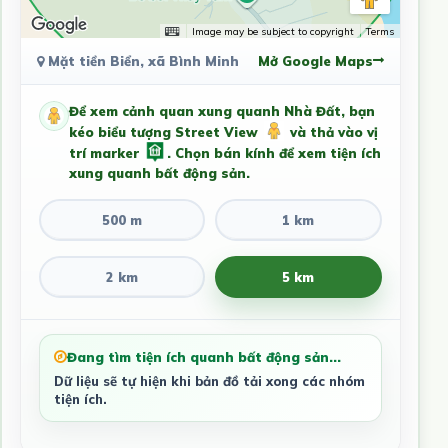
Image may be subject to copyright
Terms
Mặt tiền Biển, xã Bình Minh
Mở Google Maps
Để xem cảnh quan xung quanh Nhà Đất, bạn
kéo biểu tượng Street View
và thả vào vị
trí marker
. Chọn bán kính để xem tiện ích
xung quanh bất động sản.
500 m
1 km
2 km
5 km
Đang tìm tiện ích quanh bất động sản...
Dữ liệu sẽ tự hiện khi bản đồ tải xong các nhóm
tiện ích.