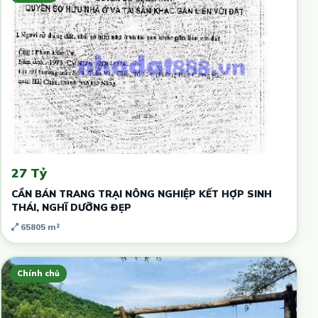
27 Tỷ
CẦN BÁN TRANG TRẠI NÔNG NGHIỆP KẾT HỢP SINH
THÁI, NGHĨ DƯỠNG ĐẸP
65805 m²
Chính chủ