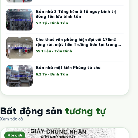
Bán nhà 2 Tầng hẻm ô tô ngay bình trị
đông tên lửa bình tân
5.2 Tỷ · Bình Tân
Cho thuê văn phòng hiện đại với 176m2
rộng rãi, mặt tiền Trường Sơn tại trung
tâm Tân Bình
55 Triệu · Tân Bình
Bán nhà mặt tiền Phùng tá chu
6.2 Tỷ · Bình Tân
Bất động sản
tương tự
Xem tất cả
Môi giới