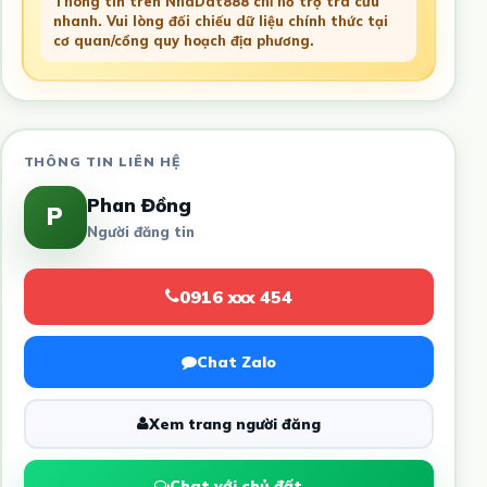
Thông tin trên NhaDat888 chỉ hỗ trợ tra cứu
nhanh. Vui lòng đối chiếu dữ liệu chính thức tại
cơ quan/cổng quy hoạch địa phương.
THÔNG TIN LIÊN HỆ
Phan Đồng
P
Người đăng tin
0916 xxx 454
Chat Zalo
Xem trang người đăng
Chat với chủ đất