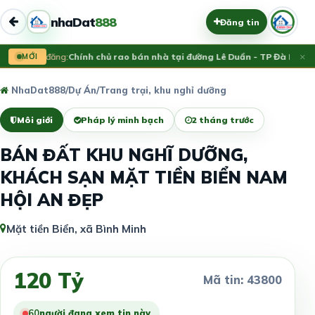
nhaDat
888
Đăng tin
×
MỚI
Vừa đăng:
Chính chủ rao bán nhà tại đường Lê Duẩn - TP Đà Nẵng; 
NhaDat888
/
Dự Án
/
Trang trại, khu nghỉ dưỡng
Môi giới
Pháp lý minh bạch
2 tháng trước
BÁN ĐẤT KHU NGHĨ DƯỠNG,
KHÁCH SẠN MẶT TIỀN BIỂN NAM
HỘI AN ĐẸP
Mặt tiền Biển, xã Bình Minh
120 Tỷ
Mã tin: 43800
60
người đang xem tin này