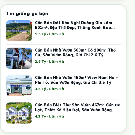
Tin giống gu bạn
Cần Bán Đất Khu Nghỉ Dưỡng Gia Lâm
501m², Địa Thế Đẹp, Thông Xanh Bao
Quanh
1.5 Tỷ · Lâm Hà
Cần Bán Nhà Vườn 503m² Có 100m² Thổ
Cư, Sân Vườn Rộng, Giá Chỉ 2,6 Tỷ
2.6 Tỷ · Lâm Hà
Cần Bán Nhà Vườn 450m² View Nam Hà –
Phi Tô, Sân Vườn Rộng, Giá Chỉ 3,5 Tỷ
3.5 Tỷ · Lâm Hà
Cần Bán Biệt Thự Sân Vườn 467m² Gần Đà
Lạt, Thiết Kế Hiện Đại, Sân Vườn Rộng
4.2 Tỷ · Lâm Hà