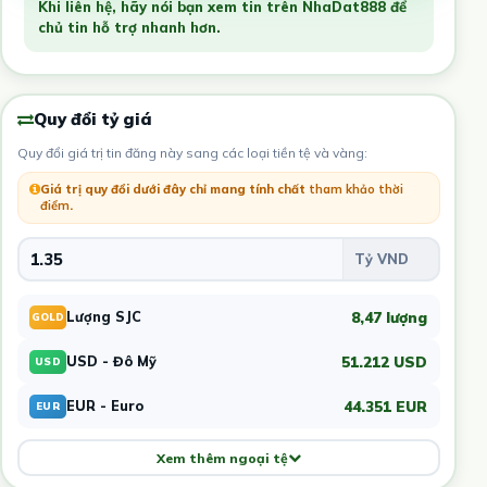
Khi liên hệ, hãy nói bạn xem tin trên NhaDat888 để
chủ tin hỗ trợ nhanh hơn.
Quy đổi tỷ giá
Quy đổi giá trị tin đăng này sang các loại tiền tệ và vàng:
Giá trị quy đổi dưới đây chỉ mang tính chất
tham khảo thời
điểm
.
8,47 lượng
Lượng SJC
GOLD
51.212 USD
USD - Đô Mỹ
USD
44.351 EUR
EUR - Euro
EUR
Xem thêm ngoại tệ