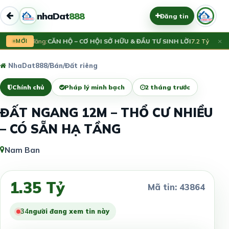
nhaDat
888
Đăng tin
×
Vừa đăng:
MỚI
CĂN HỘ – CƠ HỘI SỞ HỮU & ĐẦU TƯ SINH LỜI
7.2 Tỷ
V
NhaDat888
/
Bán
/
Đất riêng
Chính chủ
Pháp lý minh bạch
2 tháng trước
ĐẤT NGANG 12M – THỔ CƯ NHIỀU
– CÓ SẴN HẠ TẦNG
Nam Ban
1.35 Tỷ
Mã tin: 43864
34
người đang xem tin này