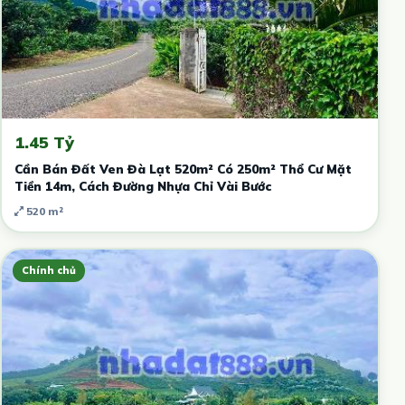
1.45 Tỷ
Cần Bán Đất Ven Đà Lạt 520m² Có 250m² Thổ Cư Mặt
Tiền 14m, Cách Đường Nhựa Chỉ Vài Bước
520 m²
Chính chủ