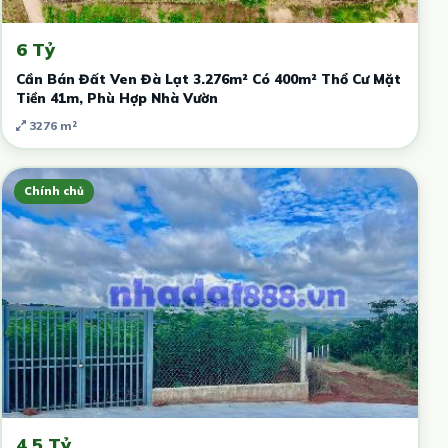
6 Tỷ
Cần Bán Đất Ven Đà Lạt 3.276m² Có 400m² Thổ Cư Mặt
Tiền 41m, Phù Hợp Nhà Vườn
3276 m²
Chính chủ
4.5 Tỷ