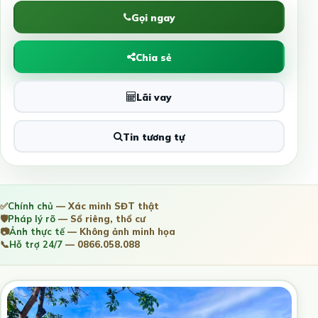
Gọi ngay
Chia sẻ
Lãi vay
Tin tương tự
✅
Chính chủ
— Xác minh SĐT thật
🛡️
Pháp lý rõ
— Sổ riêng, thổ cư
📷
Ảnh thực tế
— Không ảnh minh họa
📞
Hỗ trợ 24/7
— 0866.058.088