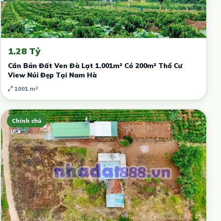
1.28 Tỷ
Cần Bán Đất Ven Đà Lạt 1.001m² Có 200m² Thổ Cư
View Núi Đẹp Tại Nam Hà
1001 m²
Chính chủ