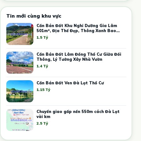
Tin mới cùng khu vực
Cần Bán Đất Khu Nghỉ Dưỡng Gia Lâm
501m², Địa Thế Đẹp, Thông Xanh Bao
Quanh
1.5 Tỷ
Cần Bán Đất Lâm Đồng Thổ Cư Giữa Đồi
Thông, Lý Tưởng Xây Nhà Vườn
1.4 Tỷ
Cần Bán Đất Ven Đà Lạt Thổ Cư
1.15 Tỷ
Chuyển giao gấp nền 550m cách Đà Lạt
vài km
2.5 Tỷ