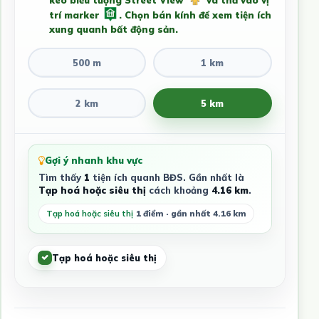
kéo biểu tượng Street View
và thả vào vị
trí marker
. Chọn bán kính để xem tiện ích
xung quanh bất động sản.
500 m
1 km
2 km
5 km
Gợi ý nhanh khu vực
Tìm thấy
1
tiện ích quanh BĐS. Gần nhất là
Tạp hoá hoặc siêu thị
cách khoảng
4.16 km
.
Tạp hoá hoặc siêu thị
1 điểm · gần nhất 4.16 km
Tạp hoá hoặc siêu thị