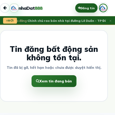
nhaDat
888
Đăng tin
×
MỚI
Vừa đăng:
Chính chủ rao bán nhà tại đường Lê Duẩn - TP Đà Nẵng
Tin đăng bất động sản
không tồn tại.
Tin đã bị gỡ, hết hạn hoặc chưa được duyệt hiển thị.
Xem tin đang bán