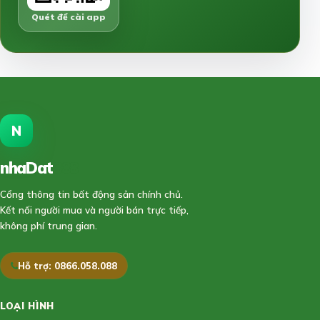
Quét để cài app
N
nhaDat
888
Cổng thông tin bất động sản chính chủ.
Kết nối người mua và người bán trực tiếp,
không phí trung gian.
Hỗ trợ: 0866.058.088
LOẠI HÌNH