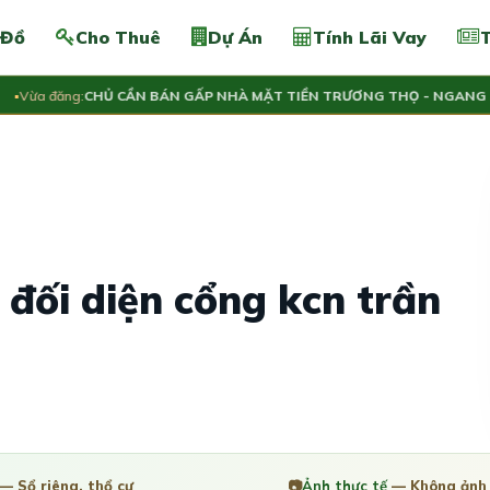
 Đồ
Cho Thuê
Dự Án
Tính Lãi Vay
T
ừa đăng:
CHỦ CẦN BÁN GẤP NHÀ MẶT TIỀN TRƯƠNG THỌ - NGANG 5.4M
 đối diện cổng kcn trần
— Sổ riêng, thổ cư
📷
Ảnh thực tế
— Không ảnh 