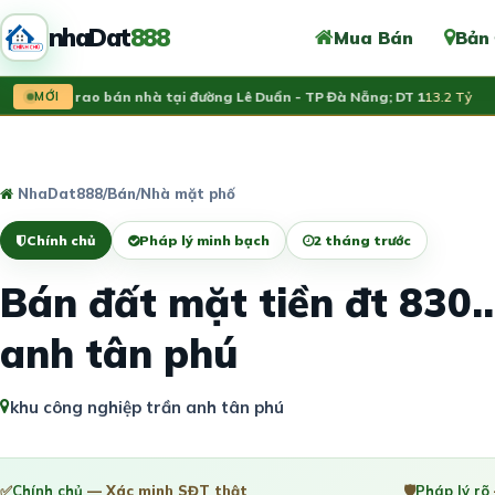
nhaDat
888
Mua Bán
Bản
nh chủ rao bán nhà tại đường Lê Duẩn - TP Đà Nẵng; DT 1
MỚI
13.2 Tỷ
V
NhaDat888
/
Bán
/
Nhà mặt phố
Chính chủ
Pháp lý minh bạch
2 tháng trước
Bán đất mặt tiền đt 830..
anh tân phú
khu công nghiệp trần anh tân phú
✅
Chính chủ
— Xác minh SĐT thật
🛡️
Pháp lý rõ