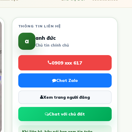
THÔNG TIN LIÊN HỆ
anh đức
a
Chủ tin chính chủ
0909 xxx 617
Chat Zalo
Xem trang người đăng
Chat với chủ đất
Khi liên hệ, hãy nói bạn xem tin trên