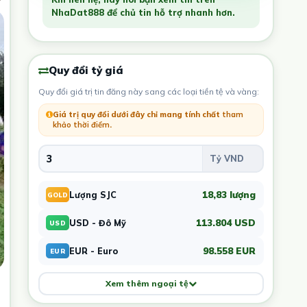
NhaDat888 để chủ tin hỗ trợ nhanh hơn.
Quy đổi tỷ giá
Quy đổi giá trị tin đăng này sang các loại tiền tệ và vàng:
Giá trị quy đổi dưới đây chỉ mang tính chất
tham
khảo thời điểm
.
18,83 lượng
Lượng SJC
GOLD
113.804 USD
USD - Đô Mỹ
USD
98.558 EUR
EUR - Euro
EUR
Xem thêm ngoại tệ