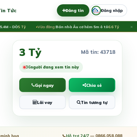
in Tức
Đăng tin
Đăng nhập
×
 – DÒ
5 Tỷ
Vừa đăng:
Bán nhà Âu cơ hẻm 5m ô tô
6.6 Tỷ
Vừa đăn
3 Tỷ
Mã tin: 43718
36
người đang xem tin này
Gọi ngay
Chia sẻ
Lãi vay
Tin tương tự
minh họa
📞
Hỗ trợ 24/7
— 0866.058.088