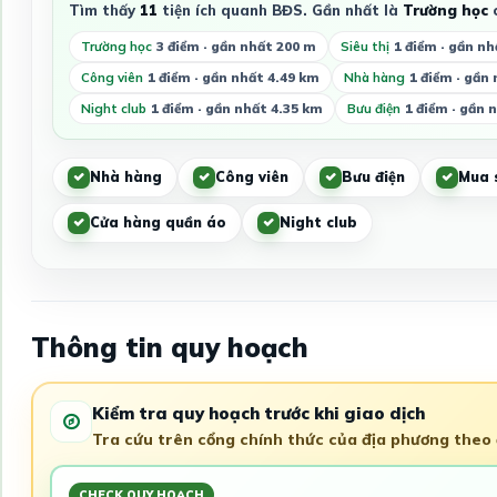
Tìm thấy
11
tiện ích quanh BĐS. Gần nhất là
Trường học
c
Trường học
3 điểm · gần nhất 200 m
Siêu thị
1 điểm · gần nh
Công viên
1 điểm · gần nhất 4.49 km
Nhà hàng
1 điểm · gần
Night club
1 điểm · gần nhất 4.35 km
Bưu điện
1 điểm · gần 
Nhà hàng
Công viên
Bưu điện
Mua 
Cửa hàng quần áo
Night club
Thông tin quy hoạch
Kiểm tra quy hoạch trước khi giao dịch
Tra cứu trên cổng chính thức của địa phương theo đ
CHECK QUY HOẠCH