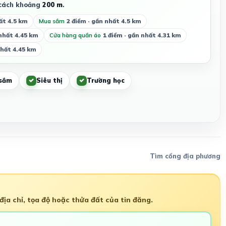
ách khoảng
200 m
.
ất 4.5 km
Mua sắm
2 điểm · gần nhất 4.5 km
 nhất 4.45 km
Cửa hàng quần áo
1 điểm · gần nhất 4.31 km
nhất 4.45 km
sắm
Siêu thị
Trường học
Tìm cổng địa phương
ịa chỉ, tọa độ hoặc thửa đất của tin đăng.