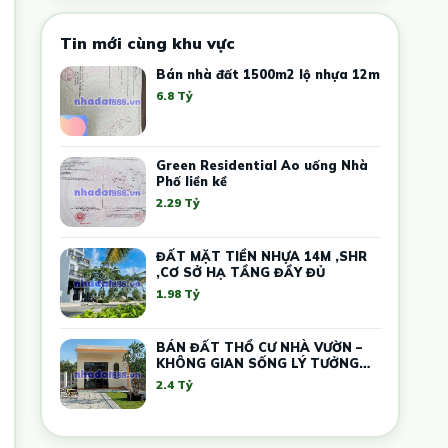
Tin mới cùng khu vực
Bán nhà đất 1500m2 lộ nhựa 12m
6.8 Tỷ
Green Residential Ao uống Nhà
Phố liền kề
2.29 Tỷ
ĐẤT MẶT TIỀN NHỰA 14M ,SHR
,CƠ SỞ HẠ TẦNG ĐẦY ĐỦ
1.98 Tỷ
BÁN ĐẤT THỔ CƯ NHÀ VƯỜN –
KHÔNG GIAN SỐNG LÝ TƯỞNG
CHO GIA ĐÌNH
2.4 Tỷ