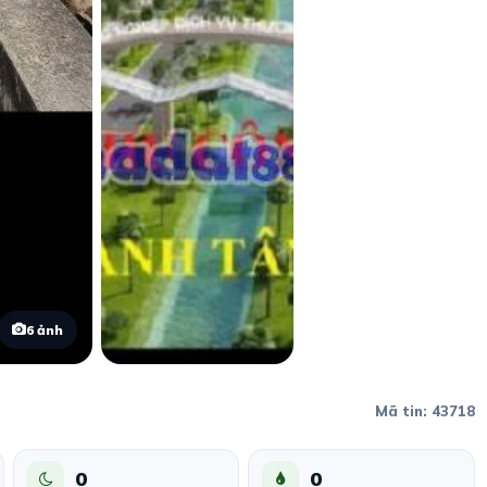
6 ảnh
Mã tin: 43718
0
0