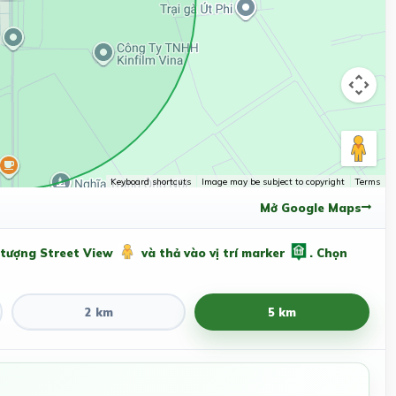
Keyboard shortcuts
Image may be subject to copyright
Terms
Mở Google Maps
 tượng Street View
và thả vào vị trí marker
. Chọn
2 km
5 km