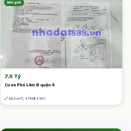
Môi giới
7.5 Tỷ
Cư xa Phú Lâm B quận 6
38.4 m²
4 PN
3 WC