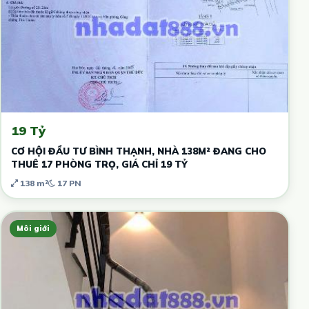
19 Tỷ
CƠ HỘI ĐẦU TƯ BÌNH THẠNH, NHÀ 138M² ĐANG CHO
THUÊ 17 PHÒNG TRỌ, GIÁ CHỈ 19 TỶ
138 m²
17 PN
Môi giới