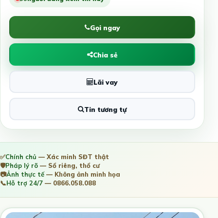
Gọi ngay
Chia sẻ
Lãi vay
Tin tương tự
✅
Chính chủ
— Xác minh SĐT thật
🛡️
Pháp lý rõ
— Sổ riêng, thổ cư
📷
Ảnh thực tế
— Không ảnh minh họa
📞
Hỗ trợ 24/7
— 0866.058.088