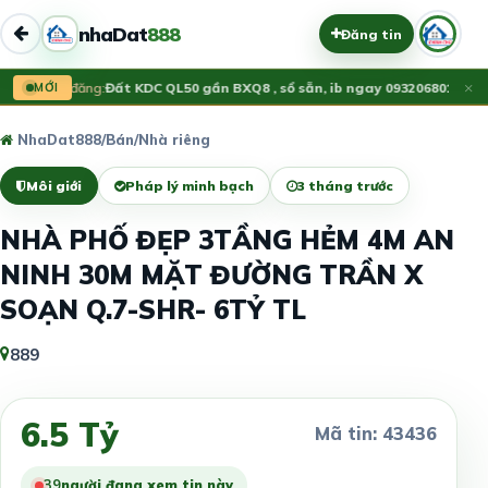
nhaDat
888
Đăng tin
×
Vừa đăng:
MỚI
Đất KDC QL50 gần BXQ8 , sổ sẵn, ib ngay 0932068012
1.55 
NhaDat888
/
Bán
/
Nhà riêng
Môi giới
Pháp lý minh bạch
3 tháng trước
NHÀ PHỐ ĐẸP 3TẦNG HẺM 4M AN
NINH 30M MẶT ĐƯỜNG TRẦN X
SOẠN Q.7-SHR- 6TỶ TL
889
6.5 Tỷ
Mã tin: 43436
39
người đang xem tin này