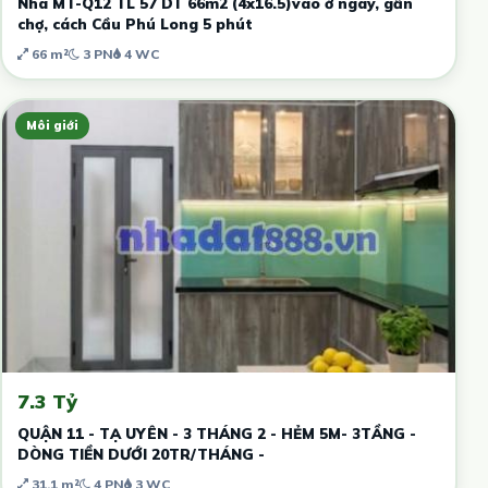
Nhà MT-Q12 TL 57 DT 66m2 (4x16.5)vào ở ngay, gần
chợ, cách Cầu Phú Long 5 phút
66 m²
3 PN
4 WC
Môi giới
7.3 Tỷ
QUẬN 11 - TẠ UYÊN - 3 THÁNG 2 - HẺM 5M- 3TẦNG -
DÒNG TIỀN DƯỚI 20TR/THÁNG -
31.1 m²
4 PN
3 WC