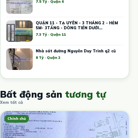
7.5 Tỷ · Quận 6
QUẬN 11 - TẠ UYÊN - 3 THÁNG 2 - HẺM
5M- 3TẦNG - DÒNG TIỀN DƯỚI
20TR/THÁNG -
7.3 Tỷ · Quận 11
Nhà sát đường Nguyễn Duy Trinh q2 cũ
8 Tỷ · Quận 2
Bất động sản
tương tự
Xem tất cả
Chính chủ