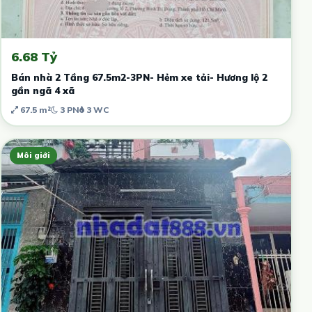
6.68 Tỷ
Bán nhà 2 Tầng 67.5m2-3PN- Hẻm xe tải- Hương lộ 2
gần ngã 4 xã
67.5 m²
3 PN
3 WC
Môi giới