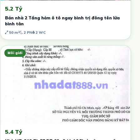
5.2 Tỷ
Bán nhà 2 Tầng hẻm ô tô ngay bình trị đông tên lửa
bình tân
50 m²
2 PN
2 WC
Môi giới
5.4 Tỷ