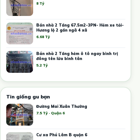
8 Tỷ
Bán nhà 2 Tầng 67.5m2-3PN- Hẻm xe tải-
Hương lộ 2 gần ngã 4 xã
6.68 Tỷ
Bán nhà 2 Tầng hẻm ô tô ngay bình trị
đông tên lửa bình tân
5.2 Tỷ
Tin giống gu bạn
Đường Mai Xuân Thưởng
7.5 Tỷ · Quận 6
Cư xa Phú Lâm B quận 6