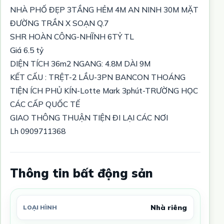
NHÀ PHỐ ĐẸP 3TẦNG HẺM 4M AN NINH 30M MẶT
ĐƯỜNG TRẦN X SOẠN Q.7
SHR HOÀN CÔNG-NHĨNH 6TỶ TL
Giá 6.5 tỷ
DIỆN TÍCH 36m2 NGANG: 4.8M DÀI 9M
KẾT CẤU : TRỆT-2 LẦU-3PN BANCON THOÁNG
TIỆN ÍCH PHỦ KÍN-Lotte Mark 3phút-TRƯỜNG HỌC
CÁC CẤP QUỐC TẾ
GIAO THÔNG THUẬN TIỆN ĐI LẠI CÁC NƠI
Lh 0909711368
Thông tin bất động sản
Nhà riêng
LOẠI HÌNH