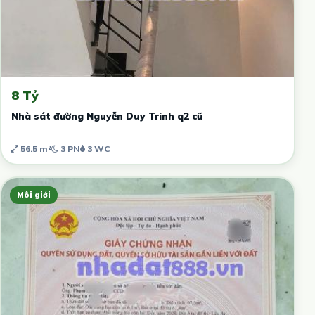
8 Tỷ
Nhà sát đường Nguyễn Duy Trinh q2 cũ
56.5 m²
3 PN
3 WC
Môi giới