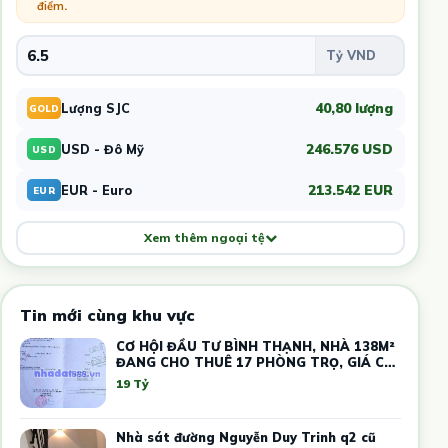
điểm
.
40,80 lượng
Lượng SJC
GOLD
246.576 USD
USD - Đô Mỹ
USD
213.542 EUR
EUR - Euro
EUR
Xem thêm ngoại tệ
Tin mới cùng khu vực
CƠ HỘI ĐẦU TƯ BÌNH THẠNH, NHÀ 138M²
ĐANG CHO THUÊ 17 PHÒNG TRỌ, GIÁ CHỈ
19 TỶ
19 Tỷ
Nhà sát đường Nguyễn Duy Trinh q2 cũ