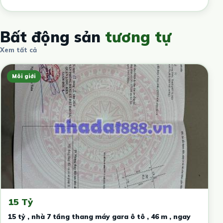
Bất động sản
tương tự
Xem tất cả
Môi giới
15 Tỷ
15 tỷ , nhà 7 tầng thang máy gara ô tô , 46 m , ngay