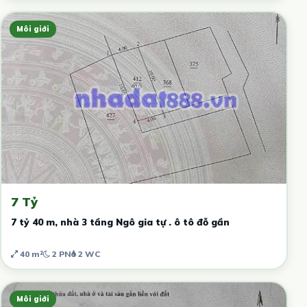
Môi giới
7 Tỷ
7 tỷ 40 m, nhà 3 tầng Ngô gia tự . ô tô đỗ gần
40 m²
2 PN
2 WC
Môi giới