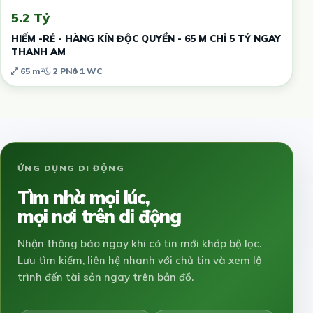
5.2 Tỷ
HIẾM -RẺ - HÀNG KÍN ĐỘC QUYỀN - 65 M CHỈ 5 TỶ NGAY
THANH AM
65 m²
2 PN
1 WC
ỨNG DỤNG DI ĐỘNG
Tìm nhà mọi lúc,
mọi nơi trên di động
Nhận thông báo ngay khi có tin mới khớp bộ lọc.
Lưu tìm kiếm, liên hệ nhanh với chủ tin và xem lộ
trình đến tài sản ngay trên bản đồ.