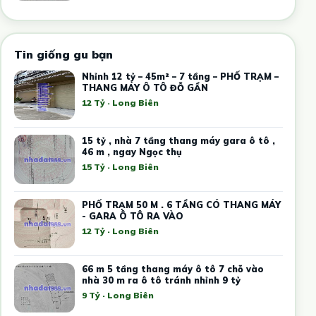
Tin giống gu bạn
Nhỉnh 12 tỷ – 45m² – 7 tầng – PHỐ TRẠM –
THANG MÁY Ô TÔ ĐỖ GẦN
12 Tỷ · Long Biên
15 tỷ , nhà 7 tầng thang máy gara ô tô ,
46 m , ngay Ngọc thụ
15 Tỷ · Long Biên
PHỐ TRẠM 50 M . 6 TẦNG CÓ THANG MÁY
- GARA Ô TÔ RA VÀO
12 Tỷ · Long Biên
66 m 5 tầng thang máy ô tô 7 chỗ vào
nhà 30 m ra ô tô tránh nhỉnh 9 tỷ
9 Tỷ · Long Biên