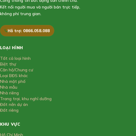
Cổng thông tin bất động sản chính chủ.
Kết nối người mua và người bán trực tiếp,
không phí trung gian.
Hỗ trợ: 0866.058.088
LOẠI HÌNH
Tất cả loại hình
Biệt thự
Căn hộ/Chung cư
Loại BĐS khác
Nhà mặt phố
Nhà mẫu
Nhà riêng
Trang trại, khu nghỉ dưỡng
Đất nền dự án
Đất riêng
KHU VỰC
Hồ Chí Minh