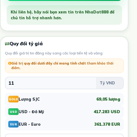
Khi liên hệ, hãy nói bạn xem tin trên NhaDat888 để
chủ tin hỗ trợ nhanh hơn.
Quy đổi tỷ giá
Quy đổi giá trị tin đăng này sang các loại tiền tệ và vàng:
Giá trị quy đổi dưới đây chỉ mang tính chất
tham khảo thời
điểm
.
69,05 lượng
Lượng SJC
GOLD
417.283 USD
USD - Đô Mỹ
USD
361.378 EUR
EUR - Euro
EUR