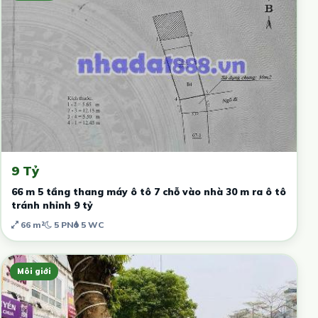
9 Tỷ
66 m 5 tầng thang máy ô tô 7 chỗ vào nhà 30 m ra ô tô
tránh nhỉnh 9 tỷ
66 m²
5 PN
5 WC
Môi giới