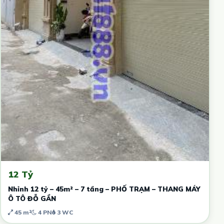
12 Tỷ
Nhỉnh 12 tỷ – 45m² – 7 tầng – PHỐ TRẠM – THANG MÁY
Ô TÔ ĐỖ GẦN
45 m²
4 PN
3 WC