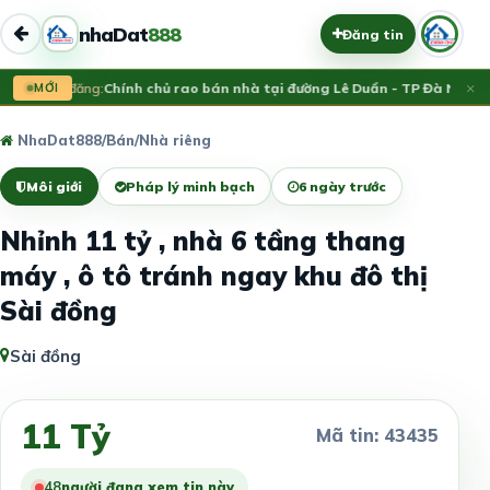
nhaDat
888
Đăng tin
×
Vừa đăng:
MỚI
Chính chủ rao bán nhà tại đường Lê Duẩn - TP Đà Nẵng; D
NhaDat888
/
Bán
/
Nhà riêng
Môi giới
Pháp lý minh bạch
6 ngày trước
Nhỉnh 11 tỷ , nhà 6 tầng thang
máy , ô tô tránh ngay khu đô thị
Sài đồng
Sài đồng
11 Tỷ
Mã tin: 43435
48
người đang xem tin này