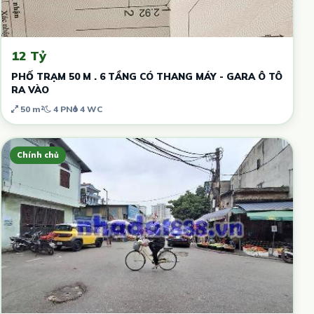
12 Tỷ
PHỐ TRẠM 50 M . 6 TẦNG CÓ THANG MÁY - GARA Ô TÔ
RA VÀO
50 m²
4 PN
4 WC
Chính chủ