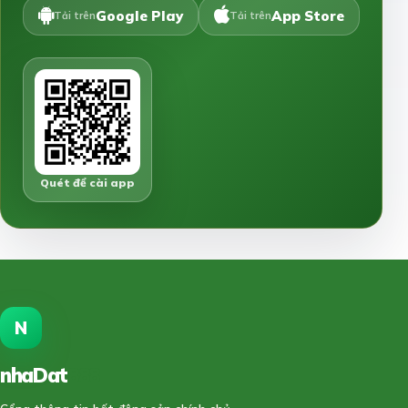
Google Play
App Store
Tải trên
Tải trên
Quét để cài app
N
nhaDat
888