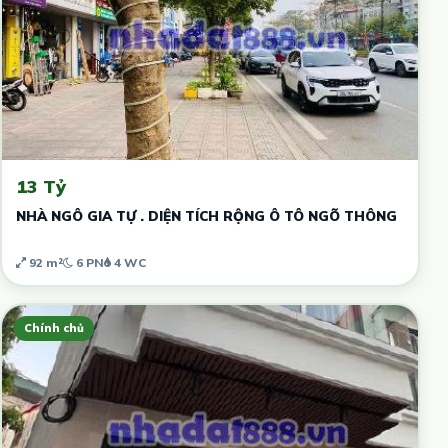
13 Tỷ
NHÀ NGÔ GIA TỰ . DIỆN TÍCH RỘNG Ô TÔ NGÕ THÔNG
92 m²
6 PN
4 WC
Chính chủ