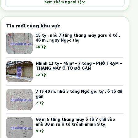
Xem thêm ngoại tệ
Tin mới cùng khu vực
15 tỷ , nhà 7 tầng thang máy gara ô tô ,
46 m , ngay Ngọc thụ
15 Tỷ
Nhỉnh 12 tỷ – 45m² – 7 tầng – PHỐ TRẠM –
THANG MÁY Ô TÔ ĐỖ GẦN
12 Tỷ
7 tỷ 40 m, nhà 3 tầng Ngô gia tự . ô tô đỗ
gần
7 Tỷ
66 m 5 tầng thang máy ô tô 7 chỗ vào
nhà 30 m ra ô tô tránh nhỉnh 9 tỷ
9 Tỷ