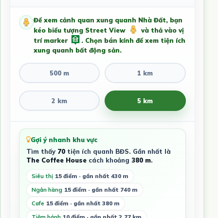
Để xem cảnh quan xung quanh Nhà Đất, bạn
kéo biểu tượng Street View
và thả vào vị
trí marker
. Chọn bán kính để xem tiện ích
xung quanh bất động sản.
500 m
1 km
2 km
5 km
Gợi ý nhanh khu vực
Tìm thấy
70
tiện ích quanh BĐS. Gần nhất là
The Coffee House
cách khoảng
380 m
.
Siêu thị
15 điểm · gần nhất 430 m
Ngân hàng
15 điểm · gần nhất 740 m
Cafe
15 điểm · gần nhất 380 m
Tiệm bánh
10 điểm · gần nhất 2.77 km