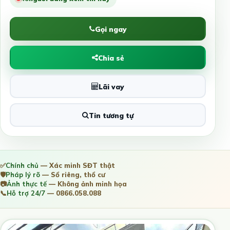
Gọi ngay
Chia sẻ
Lãi vay
Tin tương tự
✅
Chính chủ
— Xác minh SĐT thật
🛡️
Pháp lý rõ
— Sổ riêng, thổ cư
📷
Ảnh thực tế
— Không ảnh minh họa
📞
Hỗ trợ 24/7
— 0866.058.088