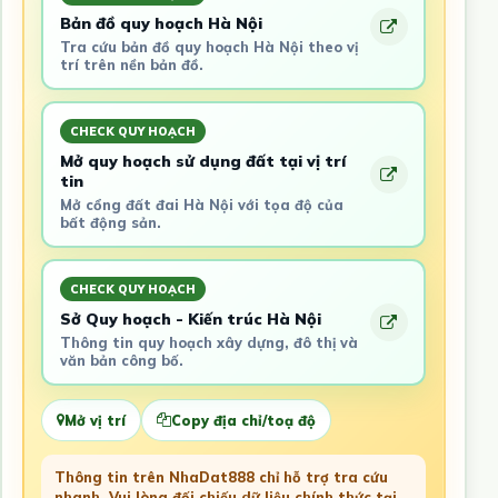
Bản đồ quy hoạch Hà Nội
Tra cứu bản đồ quy hoạch Hà Nội theo vị
trí trên nền bản đồ.
CHECK QUY HOẠCH
Mở quy hoạch sử dụng đất tại vị trí
tin
Mở cổng đất đai Hà Nội với tọa độ của
bất động sản.
CHECK QUY HOẠCH
Sở Quy hoạch - Kiến trúc Hà Nội
Thông tin quy hoạch xây dựng, đô thị và
văn bản công bố.
Mở vị trí
Copy địa chỉ/toạ độ
Thông tin trên NhaDat888 chỉ hỗ trợ tra cứu
nhanh. Vui lòng đối chiếu dữ liệu chính thức tại