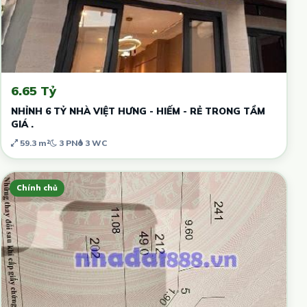
6.65 Tỷ
NHỈNH 6 TỶ NHÀ VIỆT HƯNG - HIẾM - RẺ TRONG TẦM
GIÁ .
59.3 m²
3 PN
3 WC
Chính chủ