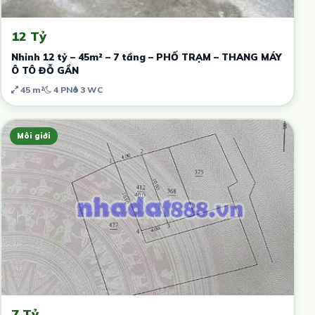
12 Tỷ
Nhỉnh 12 tỷ – 45m² – 7 tầng – PHỐ TRẠM – THANG MÁY
Ô TÔ ĐỖ GẦN
45 m²
4 PN
3 WC
Môi giới
7 Tỷ