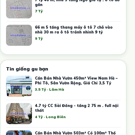
gần
7 Tỷ
66 m 5 tầng thang máy ô tô 7 chỗ vào
nhà 30 m ra ô tô tránh nhỉnh 9 tỷ
9 Tỷ
Tin giống gu bạn
Cần Bán Nhà Vườn 450m² View Nam Hà –
Phi Tô, Sân Vườn Rộng, Giá Chỉ 3,5 Tỷ
3.5 Tỷ · Lâm Hà
4.7 tỷ CC Sài Đồng - tầng 2 75 m . full nội
thất
4 Tỷ · Long Biên
Cần Bán Nhà Vườn 503m² Có 100m² Thổ