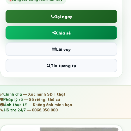
Gọi ngay
Chia sẻ
Lãi vay
Tin tương tự
✅
Chính chủ
— Xác minh SĐT thật
🛡️
Pháp lý rõ
— Sổ riêng, thổ cư
📷
Ảnh thực tế
— Không ảnh minh họa
📞
Hỗ trợ 24/7
— 0866.058.088