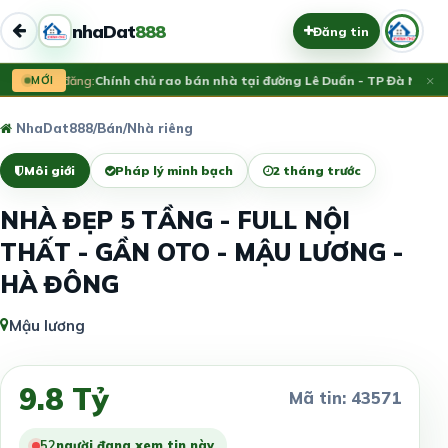
nhaDat
888
Đăng tin
×
Vừa đăng:
MỚI
Chính chủ rao bán nhà tại đường Lê Duẩn - TP Đà Nẵng; D
NhaDat888
/
Bán
/
Nhà riêng
Môi giới
Pháp lý minh bạch
2 tháng trước
NHÀ ĐẸP 5 TẦNG - FULL NỘI
THẤT - GẦN OTO - MẬU LƯƠNG -
HÀ ĐÔNG
Mậu lương
9.8 Tỷ
Mã tin: 43571
52
người đang xem tin này