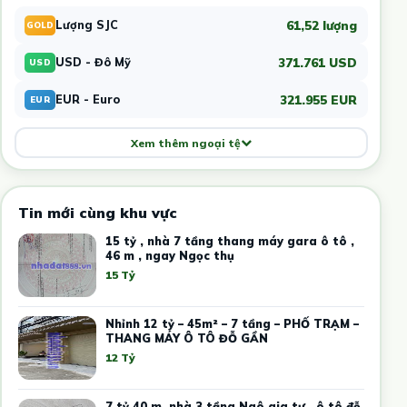
61,52 lượng
Lượng SJC
GOLD
371.761 USD
USD - Đô Mỹ
USD
321.955 EUR
EUR - Euro
EUR
Xem thêm ngoại tệ
Tin mới cùng khu vực
15 tỷ , nhà 7 tầng thang máy gara ô tô ,
46 m , ngay Ngọc thụ
15 Tỷ
Nhỉnh 12 tỷ – 45m² – 7 tầng – PHỐ TRẠM –
THANG MÁY Ô TÔ ĐỖ GẦN
12 Tỷ
7 tỷ 40 m, nhà 3 tầng Ngô gia tự . ô tô đỗ