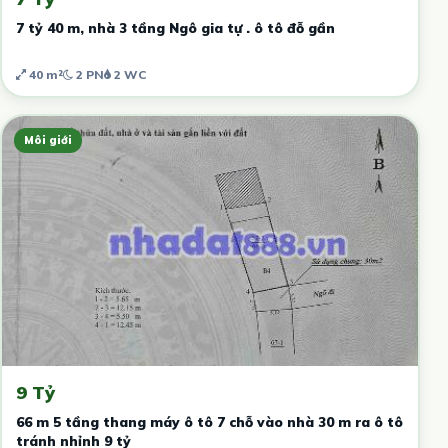
7 tỷ 40 m, nhà 3 tầng Ngô gia tự . ô tô đỗ gần
40 m²
2 PN
2 WC
Môi giới
9 Tỷ
66 m 5 tầng thang máy ô tô 7 chỗ vào nhà 30 m ra ô tô
tránh nhỉnh 9 tỷ