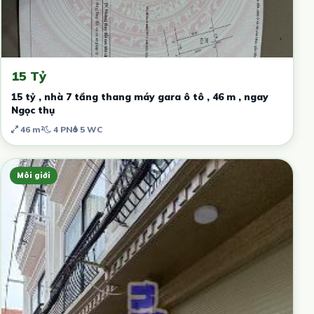
15 Tỷ
15 tỷ , nhà 7 tầng thang máy gara ô tô , 46 m , ngay
Ngọc thụ
46 m²
4 PN
5 WC
Môi giới