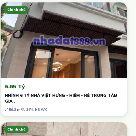
Chính chủ
6.65 Tỷ
NHỈNH 6 TỶ NHÀ VIỆT HƯNG - HIẾM - RẺ TRONG TẦM
GIÁ .
59.3 m²
3 PN
3 WC
Chính chủ