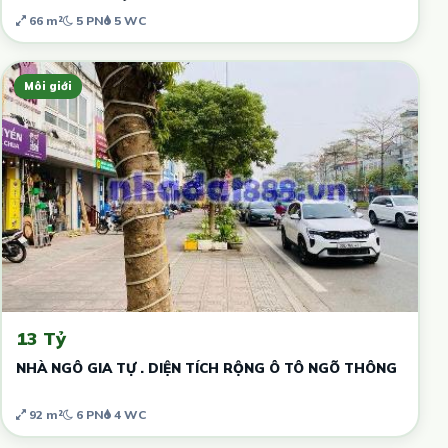
66 m²
5 PN
5 WC
Môi giới
13 Tỷ
NHÀ NGÔ GIA TỰ . DIỆN TÍCH RỘNG Ô TÔ NGÕ THÔNG
92 m²
6 PN
4 WC