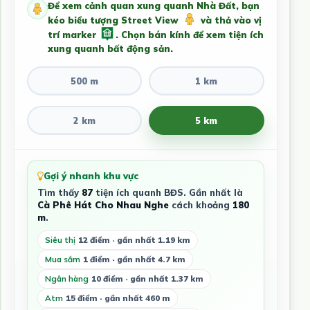
Để xem cảnh quan xung quanh Nhà Đất, bạn
kéo biểu tượng Street View
và thả vào vị
trí marker
. Chọn bán kính để xem tiện ích
xung quanh bất động sản.
500 m
1 km
2 km
5 km
Gợi ý nhanh khu vực
Tìm thấy
87
tiện ích quanh BĐS. Gần nhất là
Cà Phê Hát Cho Nhau Nghe
cách khoảng
180
m
.
Siêu thị
12 điểm · gần nhất 1.19 km
Mua sắm
1 điểm · gần nhất 4.7 km
Ngân hàng
10 điểm · gần nhất 1.37 km
Atm
15 điểm · gần nhất 460 m