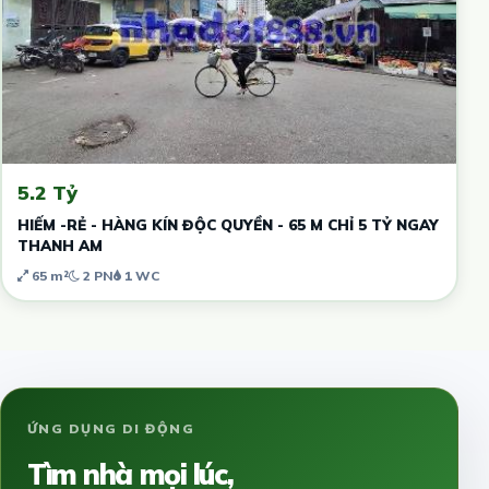
5.2 Tỷ
HIẾM -RẺ - HÀNG KÍN ĐỘC QUYỀN - 65 M CHỈ 5 TỶ NGAY
THANH AM
65 m²
2 PN
1 WC
ỨNG DỤNG DI ĐỘNG
Tìm nhà mọi lúc,