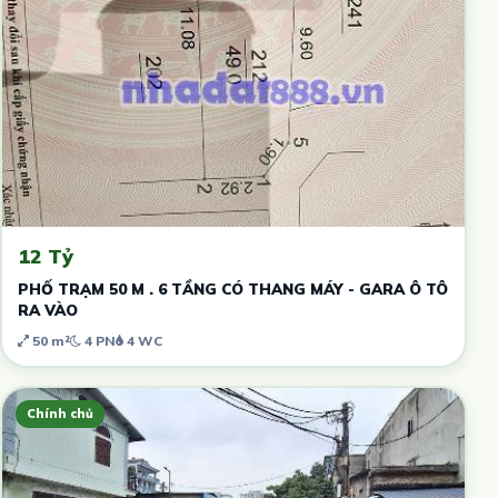
12 Tỷ
PHỐ TRẠM 50 M . 6 TẦNG CÓ THANG MÁY - GARA Ô TÔ
RA VÀO
50 m²
4 PN
4 WC
Chính chủ