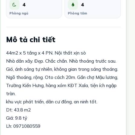
4
4
Phòng ngủ
Phòng tắm
Mô tả chi tiết
44m2 x 5 tầng x 4 PN. Nội thất xịn sò
Nhà dân xây. Đẹp. Chắc chắn. Nhà thoáng trước sau.
Gió, ánh sáng tự nhiên, không gian trong sáng thoáng.
Ngõ thoáng, rộng. Oto cách 20m. Gần chợ Mậu lương,
Trường Kiến Hưng, hàng xóm KĐT Xala, tiện ích ngập
tràn.
khu vực phát triển, dân cư đông, an ninh tốt.
Dt: 43.8 m2
Giá: 9.8 tỷ
Lh: 0971080559