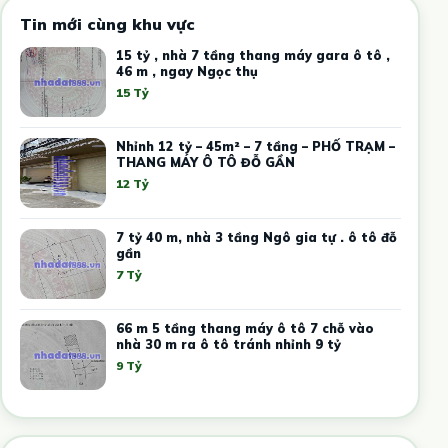
Tin mới cùng khu vực
15 tỷ , nhà 7 tầng thang máy gara ô tô ,
46 m , ngay Ngọc thụ
15 Tỷ
Nhỉnh 12 tỷ – 45m² – 7 tầng – PHỐ TRẠM –
THANG MÁY Ô TÔ ĐỖ GẦN
12 Tỷ
7 tỷ 40 m, nhà 3 tầng Ngô gia tự . ô tô đỗ
gần
7 Tỷ
66 m 5 tầng thang máy ô tô 7 chỗ vào
nhà 30 m ra ô tô tránh nhỉnh 9 tỷ
9 Tỷ