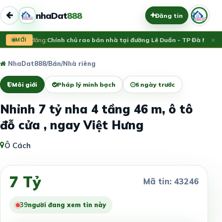
nhaDat
888
Đăng tin
×
Vừa đăng:
MỚI
Chính chủ rao bán nhà tại đường Lê Duẩn - TP Đà Nẵng; D
NhaDat888
/
Bán
/
Nhà riêng
Môi giới
Pháp lý minh bạch
6 ngày trước
Nhỉnh 7 tỷ nha 4 tầng 46 m, ô tô
đỗ cửa , ngay Việt Hưng
Ô Cách
7 Tỷ
Mã tin: 43246
39
người đang xem tin này