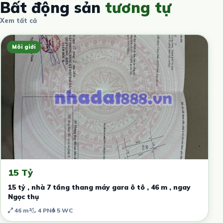
Bất động sản
tương tự
Xem tất cả
Môi giới
15 Tỷ
15 tỷ , nhà 7 tầng thang máy gara ô tô , 46 m , ngay
Ngọc thụ
46 m²
4 PN
5 WC