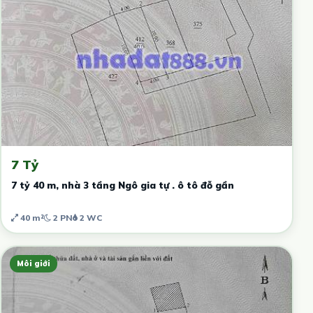
7 Tỷ
7 tỷ 40 m, nhà 3 tầng Ngô gia tự . ô tô đỗ gần
40 m²
2 PN
2 WC
Môi giới