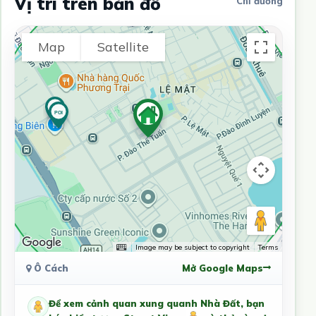
Vị trí trên bản đồ
Chỉ đường
Map
Satellite
Image may be subject to copyright
Terms
Ô Cách
Mở Google Maps
Để xem cảnh quan xung quanh Nhà Đất, bạn