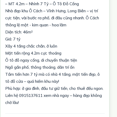
– MT 4.2m – Nhỉnh 7 Tỷ – Ô Tô Đỗ Cổng
Nhà đẹp khu Ô Cách – Vĩnh Hưng, Long Biên – vị trí
cực tiện, vài bước ra phố, đi đâu cũng nhanh. Ô Cách
thông lệ mật - kim quan - hoa lâm
Diện tích: 46m²
Giá: 7 tỷ
Xây 4 tầng chắc chắn, ở luôn
Mặt tiền rộng 4.2m cực thoáng
Ô tô đỗ ngay cổng, di chuyển thuận tiện
Ngõ gần phố, thông thoáng, dân trí ổn
Tầm tiền hơn 7 tỷ mà có nhà 4 tầng, mặt tiền đẹp, ô
tô đỗ cửa – quá hiếm khu này!
Phù hợp: ở gia đình, đầu tư giữ tiền, cho thuê đều ngon.
Liên hệ 0915137611 xem nhà ngay – hàng đẹp không
chờ lâu!