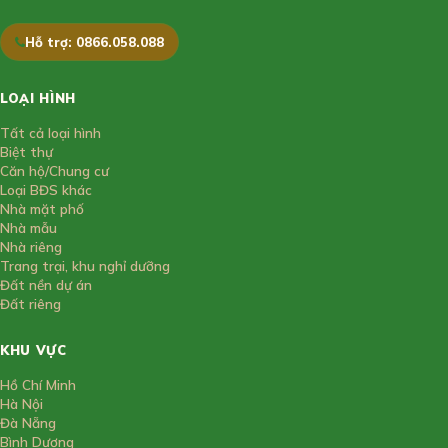
Hỗ trợ: 0866.058.088
LOẠI HÌNH
Tất cả loại hình
Biệt thự
Căn hộ/Chung cư
Loại BĐS khác
Nhà mặt phố
Nhà mẫu
Nhà riêng
Trang trại, khu nghỉ dưỡng
Đất nền dự án
Đất riêng
KHU VỰC
Hồ Chí Minh
Hà Nội
Đà Nẵng
Bình Dương