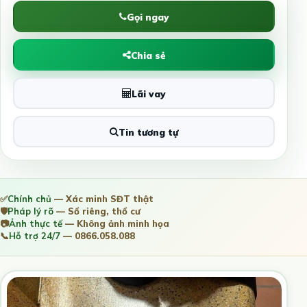
Gọi ngay
Chia sẻ
Lãi vay
Tin tương tự
✅
Chính chủ
— Xác minh SĐT thật
🛡️
Pháp lý rõ
— Sổ riêng, thổ cư
📷
Ảnh thực tế
— Không ảnh minh họa
📞
Hỗ trợ 24/7
— 0866.058.088