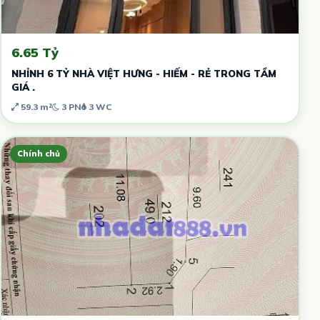
6.65 Tỷ
NHỈNH 6 TỶ NHÀ VIỆT HƯNG - HIẾM - RẺ TRONG TẦM
GIÁ .
59.3 m²
3 PN
3 WC
Chính chủ