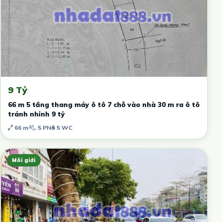
9 Tỷ
66 m 5 tầng thang máy ô tô 7 chỗ vào nhà 30 m ra ô tô
tránh nhỉnh 9 tỷ
66 m²
5 PN
5 WC
Môi giới