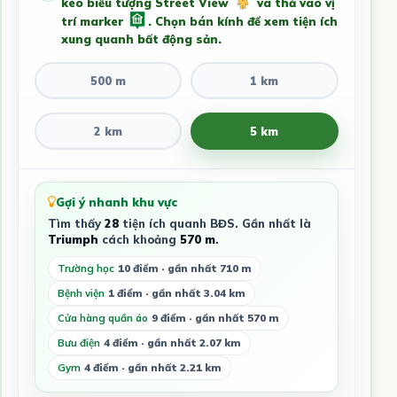
kéo biểu tượng Street View
và thả vào vị
trí marker
. Chọn bán kính để xem tiện ích
xung quanh bất động sản.
500 m
1 km
2 km
5 km
Gợi ý nhanh khu vực
Tìm thấy
28
tiện ích quanh BĐS. Gần nhất là
Triumph
cách khoảng
570 m
.
Trường học
10 điểm · gần nhất 710 m
Bệnh viện
1 điểm · gần nhất 3.04 km
Cửa hàng quần áo
9 điểm · gần nhất 570 m
Bưu điện
4 điểm · gần nhất 2.07 km
Gym
4 điểm · gần nhất 2.21 km