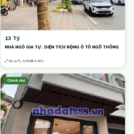
13 Tỷ
NHÀ NGÔ GIA TỰ . DIỆN TÍCH RỘNG Ô TÔ NGÕ THÔNG
92 m²
6 PN
4 WC
Chính chủ