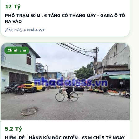
12 Tỷ
PHỐ TRẠM 50 M . 6 TẦNG CÓ THANG MÁY - GARA Ô TÔ
RA VÀO
50 m²
4 PN
4 WC
Chính chủ
5.2 Tỷ
HIẾM -RẺ - HÀNG KÍN ĐỘC QUYỀN - 65 M CHỈ 5 TỶ NGAY