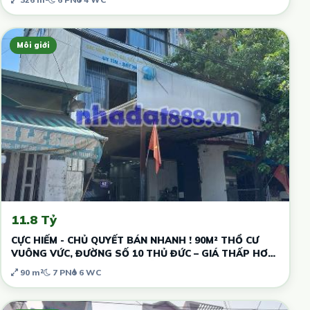
Môi giới
11.8 Tỷ
CỰC HIẾM - CHỦ QUYẾT BÁN NHANH ! 90M² THỔ CƯ
VUÔNG VỨC, ĐƯỜNG SỐ 10 THỦ ĐỨC – GIÁ THẤP HƠN
THỊ TRƯỜNG - DÒNG TIỀN SẴN
90 m²
7 PN
6 WC