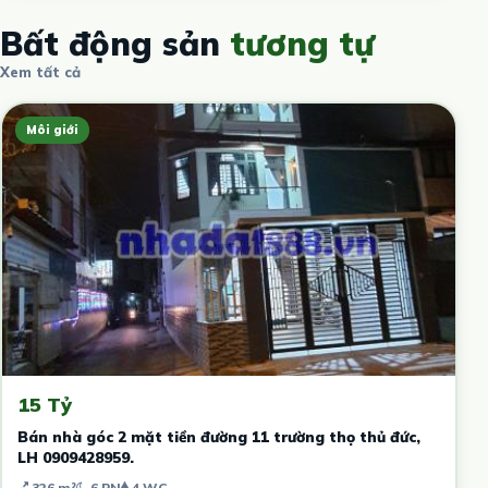
Bất động sản
tương tự
Xem tất cả
Môi giới
15 Tỷ
Bán nhà góc 2 mặt tiền đường 11 trường thọ thủ đức,
LH 0909428959.
326 m²
6 PN
4 WC