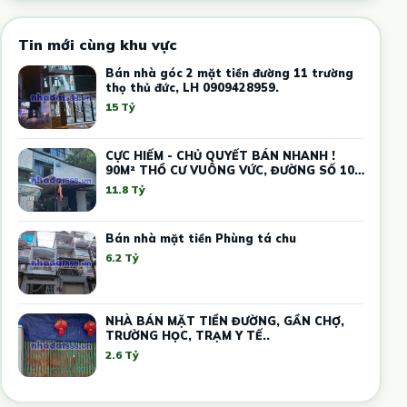
Tin mới cùng khu vực
Bán nhà góc 2 mặt tiền đường 11 trường
thọ thủ đức, LH 0909428959.
15 Tỷ
CỰC HIẾM - CHỦ QUYẾT BÁN NHANH !
90M² THỔ CƯ VUÔNG VỨC, ĐƯỜNG SỐ 10
THỦ ĐỨC – GIÁ THẤP HƠN THỊ TRƯỜNG -
11.8 Tỷ
DÒNG TIỀN SẴN
Bán nhà mặt tiền Phùng tá chu
6.2 Tỷ
NHÀ BÁN MẶT TIỀN ĐƯỜNG, GẦN CHỢ,
TRƯỜNG HỌC, TRẠM Y TẾ..
2.6 Tỷ