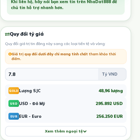
Khi liên hệ, hãy nói bạn xem tin trên NhaDat888 để
chủ tin hỗ trợ nhanh hơn.
Quy đổi tỷ giá
Quy đổi giá trị tin đăng này sang các loại tiền tệ và vàng:
Giá trị quy đổi dưới đây chỉ mang tính chất
tham khảo thời
điểm
.
48,96 lượng
Lượng SJC
GOLD
295.892 USD
USD - Đô Mỹ
USD
256.250 EUR
EUR - Euro
EUR
Xem thêm ngoại tệ