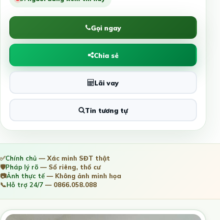
Gọi ngay
Chia sẻ
Lãi vay
Tin tương tự
✅
Chính chủ
— Xác minh SĐT thật
🛡️
Pháp lý rõ
— Sổ riêng, thổ cư
📷
Ảnh thực tế
— Không ảnh minh họa
📞
Hỗ trợ 24/7
— 0866.058.088