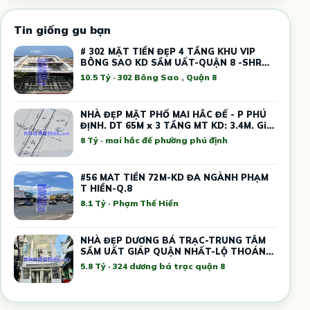
Tin giống gu bạn
# 302 MẶT TIỀN ĐẸP 4 TẦNG KHU VIP
BÔNG SAO KD SẦM UẤT-QUẬN 8 -SHR
CHUẨN-HƠN 10TỶ
10.5 Tỷ · 302 Bông Sao , Quận 8
NHÀ ĐẸP MẶT PHỐ MAI HẮC ĐẾ - P PHÚ
ĐỊNH. DT 65M x 3 TẦNG MT KD: 3.4M. Giá
8.xx t
8 Tỷ · mai hắc đế phường phú định
#56 MAT TIỀN 72M-KD ĐA NGÀNH PHẠM
T HIỀN-Q.8
8.1 Tỷ · Phạm Thế Hiển
NHÀ ĐẸP DƯƠNG BÁ TRẠC-TRUNG TÂM
SẦM UẤT GIÁP QUẬN NHẤT-LỘ THOÁNG
MÁT
5.8 Tỷ · 324 dương bá trạc quận 8