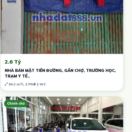
2.6 Tỷ
NHÀ BÁN MẶT TIỀN ĐƯỜNG, GẦN CHỢ, TRƯỜNG HỌC,
TRẠM Y TẾ..
94.2 m²
1 PN
1 WC
Chính chủ