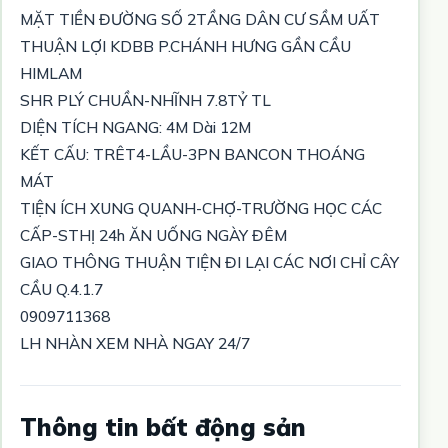
MẶT TIỀN ĐƯỜNG SỐ 2TẦNG DÂN CƯ SẦM UẤT
THUẬN LỢI KDBB P.CHÁNH HƯNG GẦN CẦU
HIMLAM
SHR PLÝ CHUẦN-NHĨNH 7.8TỶ TL
DIỆN TÍCH NGANG: 4M Dài 12M
KẾT CẤU: TRÊT4-LẦU-3PN BANCON THOÁNG
MÁT
TIỆN ÍCH XUNG QUANH-CHỢ-TRƯỜNG HỌC CÁC
CẤP-STHỊ 24h ĂN UỐNG NGÀY ĐÊM
GIAO THÔNG THUẬN TIỆN ĐI LẠI CÁC NƠI CHỈ CÂY
CẦU Q.4.1.7
0909711368
LH NHÀN XEM NHÀ NGAY 24/7
Thông tin bất động sản