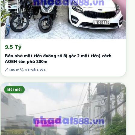
9.5 Tỷ
Bán nhà mặt tiền đường số 8( góc 2 mặt tiền) cách
AOEN tân phú 200m
105 m²
1 PN
1 WC
Môi giới