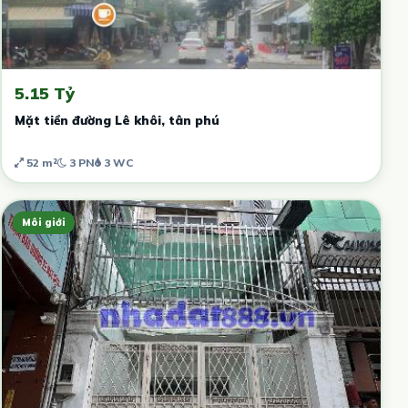
5.15 Tỷ
Mặt tiền đường Lê khôi, tân phú
52 m²
3 PN
3 WC
Môi giới