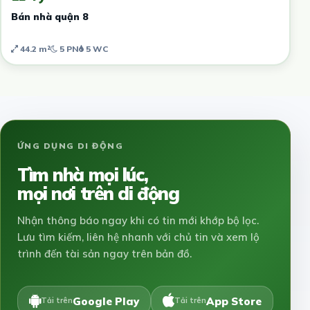
Bán nhà quận 8
44.2 m²
5 PN
5 WC
ỨNG DỤNG DI ĐỘNG
Tìm nhà mọi lúc,
mọi nơi trên di động
Nhận thông báo ngay khi có tin mới khớp bộ lọc.
Lưu tìm kiếm, liên hệ nhanh với chủ tin và xem lộ
trình đến tài sản ngay trên bản đồ.
Google Play
App Store
Tải trên
Tải trên