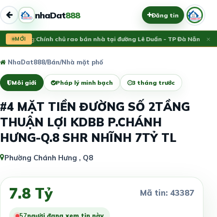
nhaDat
888
Đăng tin
×
Vừa đăng:
MỚI
Chính chủ rao bán nhà tại đường Lê Duẩn - TP Đà Nẵng; DT 1
NhaDat888
/
Bán
/
Nhà mặt phố
Môi giới
Pháp lý minh bạch
3 tháng trước
#4 MẶT TIỀN ĐƯỜNG SỐ 2TẦNG
THUẬN LỢI KDBB P.CHÁNH
HƯNG-Q.8 SHR NHĨNH 7TỶ TL
Phường Chánh Hưng , Q8
7.8 Tỷ
Mã tin: 43387
60
người đang xem tin này