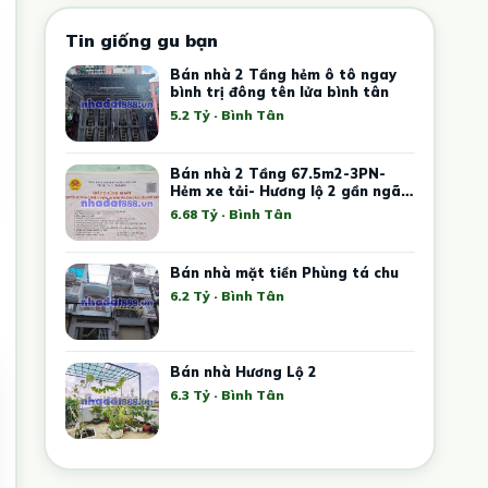
Tin giống gu bạn
Bán nhà 2 Tầng hẻm ô tô ngay
bình trị đông tên lửa bình tân
5.2 Tỷ · Bình Tân
Bán nhà 2 Tầng 67.5m2-3PN-
Hẻm xe tải- Hương lộ 2 gần ngã 4
xã
6.68 Tỷ · Bình Tân
Bán nhà mặt tiền Phùng tá chu
6.2 Tỷ · Bình Tân
Bán nhà Hương Lộ 2
6.3 Tỷ · Bình Tân