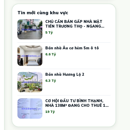
Tin mới cùng khu vực
CHỦ CẦN BÁN GẤP NHÀ MẶT
TIỀN TRƯƠNG THỌ - NGANG
5.4M – DÒNG TIỀN 12 TRIỆU
5 Tỷ
Bán nhà Âu cơ hẻm 5m ô tô
6.6 Tỷ
Bán nhà Hương Lộ 2
6.3 Tỷ
CƠ HỘI ĐẦU TƯ BÌNH THẠNH,
NHÀ 138M² ĐANG CHO THUÊ 17
PHÒNG TRỌ, GIÁ CHỈ 19 TỶ
19 Tỷ