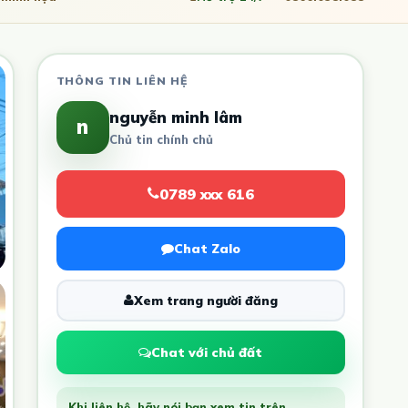
THÔNG TIN LIÊN HỆ
nguyễn minh lâm
n
Chủ tin chính chủ
0789 xxx 616
Chat Zalo
Xem trang người đăng
Chat với chủ đất
Khi liên hệ, hãy nói bạn xem tin trên