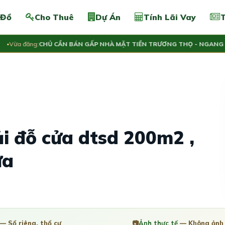
 Đồ
Cho Thuê
Dự Án
Tính Lãi Vay
T
a đăng:
CHỦ CẦN BÁN GẤP NHÀ MẶT TIỀN TRƯƠNG THỌ - NGANG 5.4M 
ải đỗ cửa dtsd 200m2 ,
ửa
— Sổ riêng, thổ cư
📷
Ảnh thực tế
— Không ảnh 