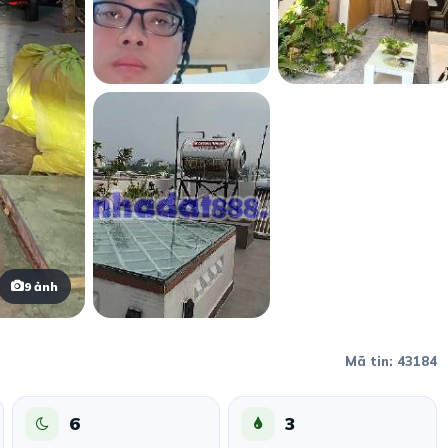
9 ảnh
Mã tin: 43184
6
3