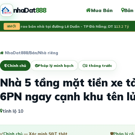
nhaDat
888
Mua Bán
Bản
h chủ rao bán nhà tại đường Lê Duẩn - TP Đà Nẵng; DT 1
MỚI
13.2 Tỷ
Vừ
NhaDat888
/
Bán
/
Nhà riêng
Chính chủ
Pháp lý minh bạch
2 tháng trước
Nhà 5 tầng mặt tiền xe t
6PN ngay cạnh khu tên l
tỉnh lộ 10
✅
Chính chủ
— Xác minh SĐT thật
🛡️
Pháp lý rõ