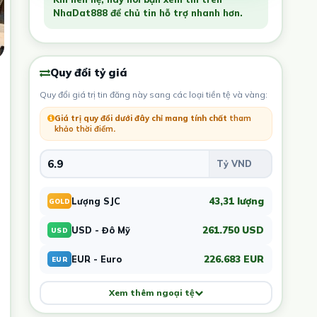
NhaDat888 để chủ tin hỗ trợ nhanh hơn.
Quy đổi tỷ giá
Quy đổi giá trị tin đăng này sang các loại tiền tệ và vàng:
Giá trị quy đổi dưới đây chỉ mang tính chất
tham
khảo thời điểm
.
43,31 lượng
Lượng SJC
GOLD
261.750 USD
USD - Đô Mỹ
USD
226.683 EUR
EUR - Euro
EUR
Xem thêm ngoại tệ