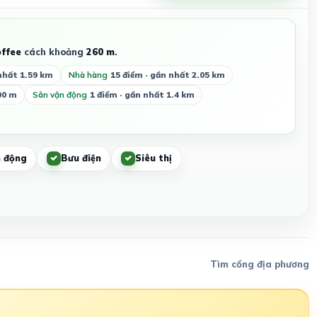
ffee
cách khoảng
260 m
.
nhất 1.59 km
Nhà hàng
15 điểm · gần nhất 2.05 km
00 m
Sân vận động
1 điểm · gần nhất 1.4 km
 động
Bưu điện
Siêu thị
Tìm cổng địa phương