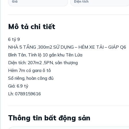
Giá
Diện tích
Mô tả chi tiết
6 tỷ 9
NHÀ 5 TẦNG ,300m2 SỬ DỤNG – HẺM XE TẢI – GIÁP Q6
Bình Tân, Tỉnh lộ 10 gần khu Tên Lửa
Diện tích: 207m2 ,5PN, sân thượng
Hẻm 7m có gara ô tô
Sổ riêng, hoàn công đủ
Giá: 6.9 tỷ
Lh: 0789159616
Thông tin bất động sản