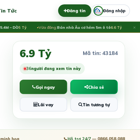
in Tức
Đăng tin
Đăng nhập
×
– DÒ
5 Tỷ
Vừa đăng:
Bán nhà Âu cơ hẻm 5m ô tô
6.6 Tỷ
Vừa đăn
6.9 Tỷ
Mã tin: 43184
36
người đang xem tin này
Gọi ngay
Chia sẻ
Lãi vay
Tin tương tự
minh họa
📞
Hỗ trợ 24/7
— 0866.058.088