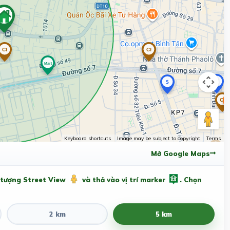
Keyboard shortcuts
Image may be subject to copyright
Terms
Mở Google Maps
 tượng Street View
và thả vào vị trí marker
. Chọn
2 km
5 km