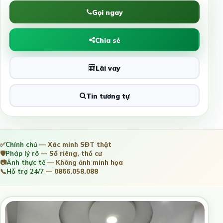
Gọi ngay
Chia sẻ
Lãi vay
Tin tương tự
✅
Chính chủ
— Xác minh SĐT thật
🛡️
Pháp lý rõ
— Sổ riêng, thổ cư
📷
Ảnh thực tế
— Không ảnh minh họa
📞
Hỗ trợ 24/7
— 0866.058.088