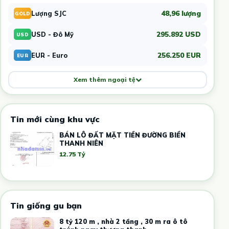
48,96 lượng
Lượng SJC
GOLD
295.892 USD
USD - Đô Mỹ
USD
256.250 EUR
EUR - Euro
EUR
Xem thêm ngoại tệ
Tin mới cùng khu vực
BÁN LÔ ĐẤT MẶT TIỀN ĐƯỜNG BIỂN
THANH NIÊN
12.75 Tỷ
Tin giống gu bạn
8 tỷ 120 m , nhà 2 tầng , 30 m ra ô tô