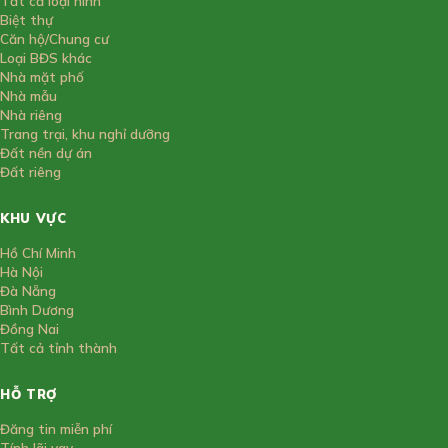
Tất cả loại hình
Biệt thự
Căn hộ/Chung cư
Loại BĐS khác
Nhà mặt phố
Nhà mẫu
Nhà riêng
Trang trại, khu nghỉ dưỡng
Đất nền dự án
Đất riêng
KHU VỰC
Hồ Chí Minh
Hà Nội
Đà Nẵng
Bình Dương
Đồng Nai
Tất cả tỉnh thành
HỖ TRỢ
Đăng tin miễn phí
Tính lãi vay