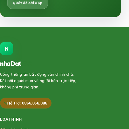
Quét để cài app
N
nhaDat
888
Cổng thông tin bất động sản chính chủ.
Kết nối người mua và người bán trực tiếp,
không phí trung gian.
Hỗ trợ: 0866.058.088
LOẠI HÌNH