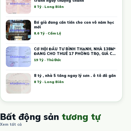
tránh ngay thượng thanh
8 Tỷ · Long Biên
Bố già đang cần tiền cho con vô năm học
mới
8.6 Tỷ · Cẩm Lệ
CƠ HỘI ĐẦU TƯ BÌNH THẠNH, NHÀ 138M²
ĐANG CHO THUÊ 17 PHÒNG TRỌ, GIÁ CHỈ
19 TỶ
19 Tỷ · Thủ Đức
8 tỷ , nhà 5 tầng ngay lý sơn . ô tô đỗ gần
8 Tỷ · Long Biên
Bất động sản
tương tự
Xem tất cả