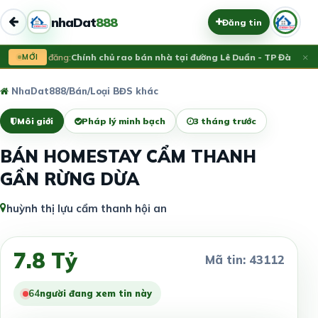
nhaDat
888
Đăng tin
×
MỚI
Vừa đăng:
Chính chủ rao bán nhà tại đường Lê Duẩn - TP Đà Nẵng;
NhaDat888
/
Bán
/
Loại BĐS khác
Môi giới
Pháp lý minh bạch
3 tháng trước
BÁN HOMESTAY CẨM THANH
GẦN RỪNG DỪA
huỳnh thị lựu cẩm thanh hội an
7.8 Tỷ
Mã tin: 43112
64
người đang xem tin này