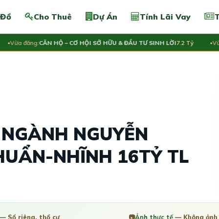
 Đồ
Cho Thuê
Dự Án
Tính Lãi Vay
T
ừa đăng:
CĂN HỘ – CƠ HỘI SỞ HỮU & ĐẦU TƯ SINH LỜI
7.2 Tỷ
Vừa đă
A NGÀNH NGUYỄN
HUẨN-NHĨNH 16TỶ TL
— Sổ riêng, thổ cư
📷
Ảnh thực tế
— Không ảnh 