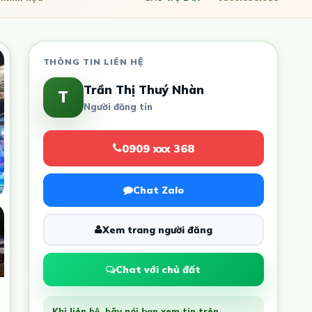
THÔNG TIN LIÊN HỆ
Trần Thị Thuý Nhàn
T
Người đăng tin
0909 xxx 368
Chat Zalo
Xem trang người đăng
Chat với chủ đất
Khi liên hệ, hãy nói bạn xem tin trên