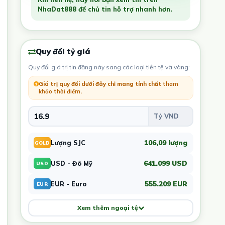
NhaDat888 để chủ tin hỗ trợ nhanh hơn.
Quy đổi tỷ giá
Quy đổi giá trị tin đăng này sang các loại tiền tệ và vàng:
Giá trị quy đổi dưới đây chỉ mang tính chất
tham
khảo thời điểm
.
106,09 lượng
Lượng SJC
GOLD
641.099 USD
USD - Đô Mỹ
USD
555.209 EUR
EUR - Euro
EUR
Xem thêm ngoại tệ