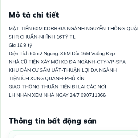
Mô tả chi tiết
MẶT TIỀN 60M KDBB ĐA NGÀNH NGUYỄN THÔNG-QUẬ
SHR CHUẨN-NHĨNH 16TỶ TL
Gia 16.9 tỷ
Diện Tích 60m2 Ngang: 3.6M Dài 16M Vuông Đẹp
NHÀ CŨ TIỆN XÂY MỚI KD ĐA NGÀNH-CTY-VP-SPA
KHU DÂN CƯ SẦM UẤT-THUẬN LỢI ĐA NGÀNH
TIỆN ÍCH XUNG QUANH-PHỦ KÍN
GIAO THÔNG THUẬN TIỆN ĐI LẠI CÁC NƠI
LH NHÀN XEM NHÀ NGAY 24/7 090711368
Thông tin bất động sản