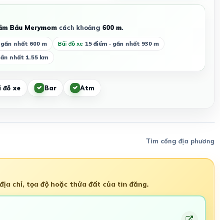
ầm Bầu Merymom
cách khoảng
600 m
.
· gần nhất 600 m
Bãi đỗ xe
15 điểm · gần nhất 930 m
gần nhất 1.55 km
 đỗ xe
Bar
Atm
Tìm cổng địa phương
ịa chỉ, tọa độ hoặc thửa đất của tin đăng.