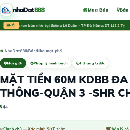
nhaDat
888
Mua Bán
Bản
nh chủ rao bán nhà tại đường Lê Duẩn - TP Đà Nẵng; DT 1
MỚI
13.2 Tỷ
V
NhaDat888
/
Bán
/
Nhà mặt phố
Môi giới
Pháp lý minh bạch
4 tháng trước
MẶT TIỀN 60M KDBB Đ
THÔNG-QUẬN 3 -SHR C
44
✅
Chính chủ
— Xác minh SĐT thật
🛡️
Pháp lý rõ