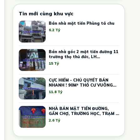
Tin mới cùng khu vực
Bán nhà mặt tiền Phùng tá chu
6.2 Tỷ
Bán nhà góc 2 mặt tiền đường 11
trường thọ thủ đức, LH
0909428959.
15 Tỷ
CỰC HIẾM - CHỦ QUYẾT BÁN
NHANH ! 90M² THỔ CƯ VUÔNG
VỨC, ĐƯỜNG SỐ 10 THỦ ĐỨC –
11.8 Tỷ
GIÁ THẤP HƠN THỊ TRƯỜNG -
DÒNG TIỀN SẴN
NHÀ BÁN MẶT TIỀN ĐƯỜNG,
GẦN CHỢ, TRƯỜNG HỌC, TRẠM Y
TẾ..
2.6 Tỷ