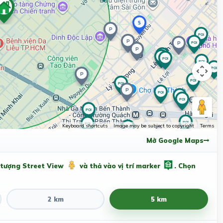
Keyboard shortcuts
Image may be subject to copyright
Terms
Mở Google Maps
 tượng Street View
và thả vào vị trí marker
. Chọn
2 km
5 km