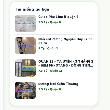
Tin giống gu bạn
Cư xa Phú Lâm B quận 6
7.5 Tỷ · Quận 6
Nhà sát đường Nguyễn Duy Trinh
q2 cũ
8 Tỷ · Quận 2
QUẬN 11 - TẠ UYÊN - 3 THÁNG 2
- HẺM 5M- 3TẦNG - DÒNG TIỀN
DƯỚI 20TR/THÁNG -
7.3 Tỷ · Quận 11
Đường Mai Xuân Thưởng
7.5 Tỷ · Quận 6