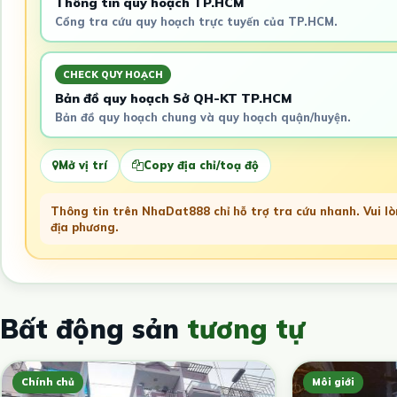
Thông tin quy hoạch TP.HCM
Cổng tra cứu quy hoạch trực tuyến của TP.HCM.
CHECK QUY HOẠCH
Bản đồ quy hoạch Sở QH-KT TP.HCM
Bản đồ quy hoạch chung và quy hoạch quận/huyện.
Mở vị trí
Copy địa chỉ/toạ độ
Thông tin trên NhaDat888 chỉ hỗ trợ tra cứu nhanh. Vui lòn
địa phương.
Bất động sản
tương tự
Chính chủ
Môi giới